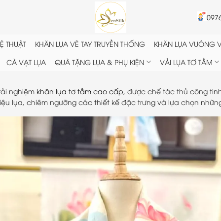
097
Ệ THUẬT
KHĂN LỤA VẼ TAY TRUYỀN THỐNG
KHĂN LỤA VUÔNG V
CÀ VẠT LỤA
QUÀ TẶNG LỤA & PHỤ KIỆN
VẢI LỤA TƠ TẰM
trải nghiệm
khăn lụa tơ tằm cao cấp
, được chế tác thủ công tin
iệu lụa, chiêm ngưỡng các thiết kế đặc trưng và lựa chọn những 