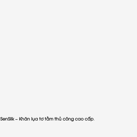
a
SenSilk – Khăn lụa tơ tằm thủ công cao cấp
.