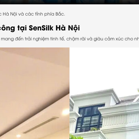
 Hà Nội và các tỉnh phía Bắc.
ông tại SenSilk Hà Nội
mang đến trải nghiệm tinh tế, chậm rãi và giàu cảm xúc cho nh