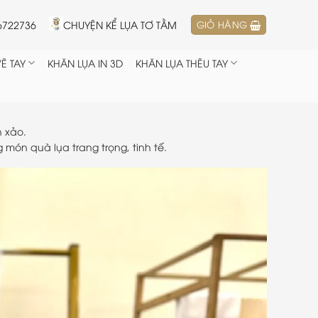
6722736
CHUYỆN KỂ LỤA TƠ TẰM
GIỎ HÀNG
Ẽ TAY
KHĂN LỤA IN 3D
KHĂN LỤA THÊU TAY
h xảo.
món quà lụa trang trọng, tinh tế.