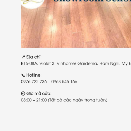
📍 Địa chỉ:
B15-08A, Violet 3, Vinhomes Gardenia, Hàm Nghi, Mỹ Đ
📞 Hotline:
0976 722 736 – 0963 545 166
🕘 Giờ mở cửa:
08:00 – 21:00 (Tất cả các ngày trong tuần)