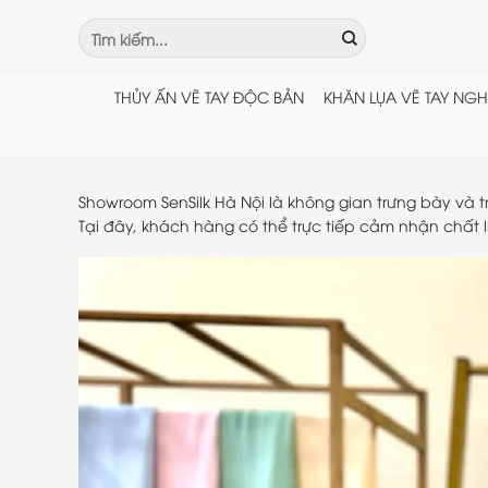
Chuyển
Tìm
đến
kiếm:
nội
dung
THỦY ẤN VẼ TAY ĐỘC BẢN
KHĂN LỤA VẼ TAY NGH
Showroom SenSilk Hà Nội là không gian trưng bày và 
Tại đây, khách hàng có thể trực tiếp cảm nhận chất l