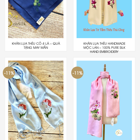
KHĂN LỤA THÊU CỎ 4 LÁ – QUÀ
KHĂN LỤA THÊU HANDMADE
TẶNG MAY MẮN
MỘC LAN – 100% PURE SILK
HAND EMBROIDERY
-11%
-11%