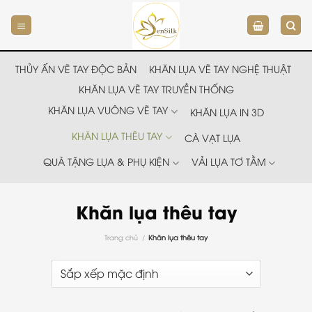
Chuyển
đến
nội
dung
THỦY ẤN VẼ TAY ĐỘC BẢN
KHĂN LỤA VẼ TAY NGHỆ THUẬT
KHĂN LỤA VẼ TAY TRUYỀN THỐNG
KHĂN LỤA VUÔNG VẼ TAY
KHĂN LỤA IN 3D
KHĂN LỤA THÊU TAY
CÀ VẠT LỤA
QUÀ TẶNG LỤA & PHỤ KIỆN
VẢI LỤA TƠ TẰM
Khăn lụa thêu tay
Trang chủ
/
Khăn lụa thêu tay