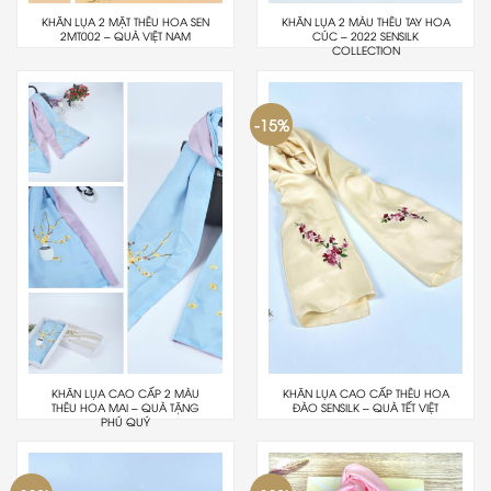
KHĂN LỤA 2 MẶT THÊU HOA SEN
KHĂN LỤA 2 MÀU THÊU TAY HOA
2MT002 – QUÀ VIỆT NAM
CÚC – 2022 SENSILK
COLLECTION
-15%
KHĂN LỤA CAO CẤP 2 MÀU
KHĂN LỤA CAO CẤP THÊU HOA
THÊU HOA MAI – QUÀ TẶNG
ĐÀO SENSILK – QUÀ TẾT VIỆT
PHÚ QUÝ