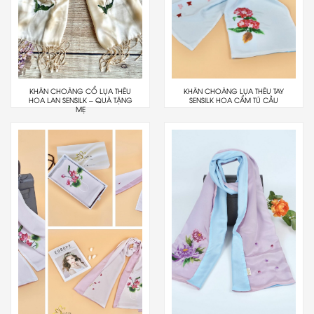
KHĂN CHOÀNG CỔ LỤA THÊU
KHĂN CHOÀNG LỤA THÊU TAY
HOA LAN SENSILK – QUÀ TẶNG
SENSILK HOA CẨM TÚ CẦU
MẸ