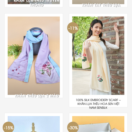
KHĂN LỤA THÊU TRUYỀN
THỐNG
KHĂN TAY THÊU LỤA
-11%
KHĂN THÊU LỤA 2 MÀU
100% SILK EMBROIDERY SCARF –
KHĂN LỤA THÊU HOA SEN VIỆT
NAM SENSILK
-15%
-30%