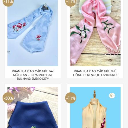
-11%
-11%
KHĂN LỤA CAO CẤP THÊU TAY
KHĂN LỤA CAO CẤP THÊU THỦ
MỘC LAN – 100% MULBERRY
CÔNG HOA NGỌC LAN SENSILK
SILK HAND EMBROIDERY
-30%
-11%