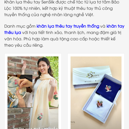
Khăn lụa thêu tay SenSilk được chế tác từ lụa tơ tằm Bảo
Lộc 100% tự nhiên, kết hợp kỹ thuật thêu tay thủ công
truyền thống của nghệ nhân làng nghề Việt.
Danh mục gồm
khăn lụa thêu tay truyền thống
và
khăn tay
thêu lụa
với họa tiết tinh xảo, thanh lịch, mang đậm giá trị
văn hóa. Phù hợp làm quà tặng cao cấp hoặc thiết kế
theo yêu cầu riêng.