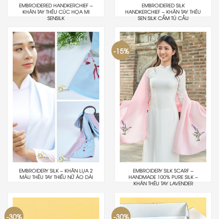
EMBROIDERED HANDKERCHIEF –
EMBROIDERED SILK
KHĂN TAY THÊU CÚC HỌA MI
HANDKERCHIEF – KHĂN TAY THÊU
SENSILK
SEN SILK CẨM TÚ CẦU
-15%
EMBROIDERY SILK – KHĂN LỤA 2
EMBROIDERY SILK SCARF –
MÀU THÊU TAY THIẾU NỮ ÁO DÀI
HANDMADE 100% PURE SILK –
KHĂN THÊU TAY LAVENDER
-30%
-30%