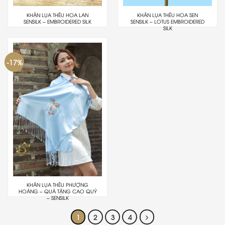
KHĂN LỤA THÊU HOA LAN
KHĂN LỤA THÊU HOA SEN
SENSILK – EMBROIDERED SILK
SENSILK – LOTUS EMBROIDERED
SILK
-17%
KHĂN LỤA THÊU PHƯỢNG
HOÀNG – QUÀ TẶNG CAO QUÝ
– SENSILK
1
2
3
4