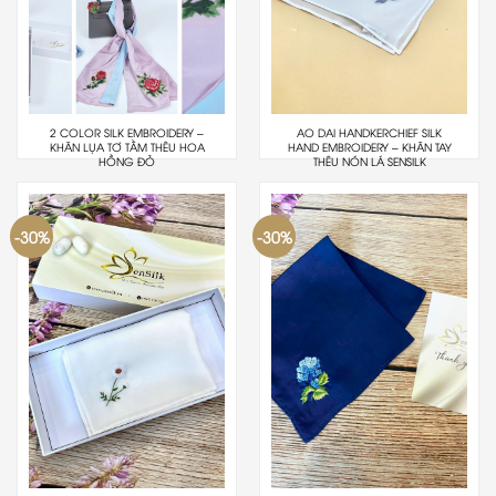
2 COLOR SILK EMBROIDERY –
AO DAI HANDKERCHIEF SILK
KHĂN LỤA TƠ TẰM THÊU HOA
HAND EMBROIDERY – KHĂN TAY
HỒNG ĐỎ
THÊU NÓN LÁ SENSILK
-30%
-30%