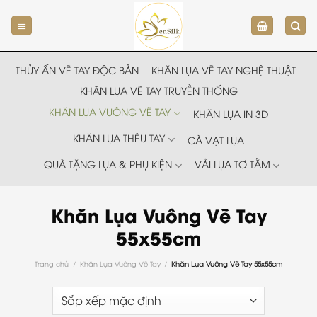
Chuyển
đến
nội
dung
THỦY ẤN VẼ TAY ĐỘC BẢN
KHĂN LỤA VẼ TAY NGHỆ THUẬT
KHĂN LỤA VẼ TAY TRUYỀN THỐNG
KHĂN LỤA VUÔNG VẼ TAY
KHĂN LỤA IN 3D
KHĂN LỤA THÊU TAY
CÀ VẠT LỤA
QUÀ TẶNG LỤA & PHỤ KIỆN
VẢI LỤA TƠ TẰM
Khăn Lụa Vuông Vẽ Tay
55x55cm
Trang chủ
/
Khăn Lụa Vuông Vẽ Tay
/
Khăn Lụa Vuông Vẽ Tay 55x55cm