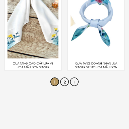
QUÀ TẶNG CAO CẤP LỤA VẼ
QUÀ TẶNG DOANH NHÂN LỤA
HOA MẪU ĐƠN SENSILK
SENSILK VẼ TAY HOA MẪU ĐƠN
1
2