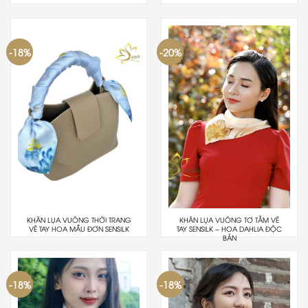
-18%
-20%
KHĂN LỤA VUÔNG THỜI TRANG
KHĂN LỤA VUÔNG TƠ TẰM VẼ
VẼ TAY HOA MẪU ĐƠN SENSILK
TAY SENSILK – HOA DAHLIA ĐỘC
BẢN
-18%
-18%