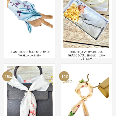
KHĂN LỤA TƠ TẰM CAO CẤP VẼ
KHĂN LỤA VẼ TAY 3D HOA
TAY HOA LAN KIẾM
THƯỢC DƯỢC SENSILK – QUÀ
VIỆT NAM
-18%
-16%