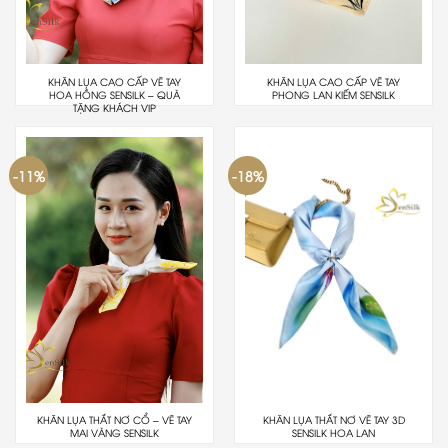
KHĂN LỤA CAO CẤP VẼ TAY
KHĂN LỤA CAO CẤP VẼ TAY
HOA HỒNG SENSILK – QUÀ
PHONG LAN KIẾM SENSILK
TẶNG KHÁCH VIP
-11%
-18%
KHĂN LỤA THẮT NƠ CỔ – VẼ TAY
KHĂN LỤA THẮT NƠ VẼ TAY 3D
MAI VÀNG SENSILK
SENSILK HOA LAN