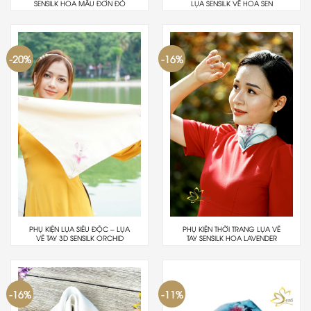
SENSILK HOA MẪU ĐƠN ĐỎ
LỤA SENSILK VẼ HOA SEN
-20%
-16%
PHỤ KIỆN LỤA SIÊU ĐỘC – LỤA
PHỤ KIỆN THỜI TRANG LỤA VẼ
VẼ TAY 3D SENSILK ORCHID
TAY SENSILK HOA LAVENDER
-16%
-11%