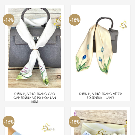
-14%
-18%
KHĂN LỤA THỜI TRANG CAO
KHĂN LỤA THỜI TRANG VẼ TAY
CẤP SENSILK VẼ TAY HOA LAN
3D SENSILK – LAN Ý
KIẾM
-16%
-18%