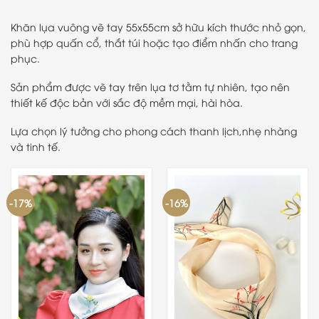
Khăn lụa vuông vẽ tay 55x55cm sở hữu kích thước nhỏ gọn,
phù hợp quấn cổ, thắt túi hoặc tạo điểm nhấn cho trang
phục.
Sản phẩm được vẽ tay trên lụa tơ tằm tự nhiên, tạo nên
thiết kế độc bản với sắc độ mềm mại, hài hòa.
Lựa chọn lý tưởng cho phong cách thanh lịch,nhẹ nhàng
và tinh tế.
-17%
-16%