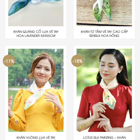
KHĂN QUÀNG CỔ LỤA VẼ TAY
KHĂN TƠ TẰM VẼ TAY CAO CẤP
HOA LAVENDER 55X55CM
SENSILK HOA HỒNG
-11%
-18%
KHĂN VUÔNG LỤA VẼ TAY
LOTUS SILK PAINTING – KHĂN