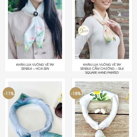
KHĂN LỤA VUÔNG VẼ TAY
KHĂN LỤA VUÔNG VẼ TAY
SENSILK – HOA SEN
SENSILK CẨM CHƯỚNG – SILK
SQUARE HAND PAINTED
-11%
-18%