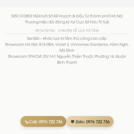
MST: 0108531824 bởi Sở Kế Hoạch & Đầu Tư Thành phố Hà Nội
Thương hiệu đã đăng ký tại Cục Sở Hữu Trí Tuệ
0976722736
CHUYỆN KỂ LỤA TƠ TẰM
SenSilk – Khăn lụa tơ tằm thủ công cao cấp
Showroom Hà Nội: B15-08A, Violet 3, Vinhomes Gardenia, Hàm Nghi,
Mỹ Đình
Showroom TP.HCM: 20/1A1 Nguyễn Thiện Thuật, Phường 14, Quận
Bình Thạnh
📞Call: 0976 722 736
💬 Zalo: 0976 722 736