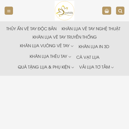
Chuyển
đến
nội
dung
THỦY ẤN VẼ TAY ĐỘC BẢN
KHĂN LỤA VẼ TAY NGHỆ THUẬT
KHĂN LỤA VẼ TAY TRUYỀN THỐNG
KHĂN LỤA VUÔNG VẼ TAY
KHĂN LỤA IN 3D
KHĂN LỤA THÊU TAY
CÀ VẠT LỤA
QUÀ TẶNG LỤA & PHỤ KIỆN
VẢI LỤA TƠ TẰM