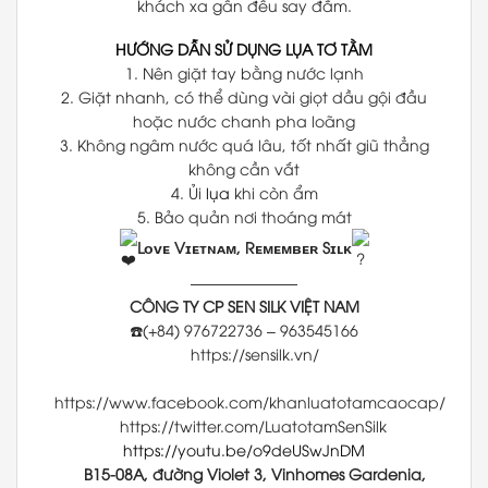
khách xa gần đều say đắm.
HƯỚNG DẪN SỬ DỤNG LỤA TƠ TẰM
1. Nên giặt tay bằng nước lạnh
2. Giặt nhanh, có thể dùng vài giọt dầu gội đầu
hoặc nước chanh pha loãng
3. Không ngâm nước quá lâu, tốt nhất giũ thẳng
không cần vắt
4. Ủi
lụa
khi còn ẩm
5. Bảo quản nơi thoáng mát
Lᴏᴠᴇ Vɪᴇᴛɴᴀᴍ, Rᴇᴍᴇᴍʙᴇʀ Sɪʟᴋ
———————
CÔNG TY CP SEN SILK VIỆT NAM
☎️(+84) 976722736 – 963545166
https://sensilk.vn/
https://www.facebook.com/khanluatotamcaocap/
https://twitter.com/LuatotamSenSilk
https://youtu.be/o9deUSwJnDM
B15-08A, đường Violet 3, Vinhomes Gardenia,