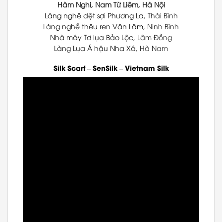
Hàm Nghi, Nam Từ Liêm, Hà Nội
Làng nghệ dệt sợi Phương La
, Thái Bình
Làng nghề thêu ren Văn Lâm
, Ninh Bình
Nhà máy Tơ lụa Bảo Lộc
, Lâm Đồng
Làng Lụa Á hậu Nha Xá
, Hà Nam
Silk Scarf
–
SenSilk
–
Vietnam Silk