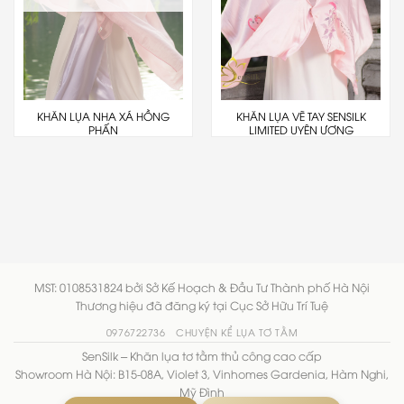
KHĂN LỤA NHA XÁ HỒNG
KHĂN LỤA VẼ TAY SENSILK
PHẤN
LIMITED UYÊN ƯƠNG
MST: 0108531824 bởi Sở Kế Hoạch & Đầu Tư Thành phố Hà Nội
Thương hiệu đã đăng ký tại Cục Sở Hữu Trí Tuệ
0976722736
CHUYỆN KỂ LỤA TƠ TẰM
SenSilk – Khăn lụa tơ tằm thủ công cao cấp
Showroom Hà Nội: B15-08A, Violet 3, Vinhomes Gardenia, Hàm Nghi,
Mỹ Đình