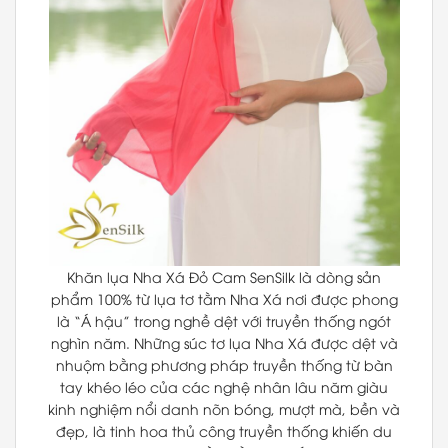
Khăn lụa Nha Xá Đỏ Cam SenSilk là dòng sản
phẩm 100% từ lụa tơ tằm Nha Xá nơi được phong
là “Á hậu” trong nghề dệt với truyền thống ngót
nghìn năm. Những súc tơ lụa Nha Xá được dệt và
nhuộm bằng phương pháp truyền thống từ bàn
tay khéo léo của các nghệ nhân lâu năm giàu
kinh nghiệm nổi danh nõn bóng, mượt mà, bền và
đẹp, là tinh hoa thủ công truyền thống khiến du