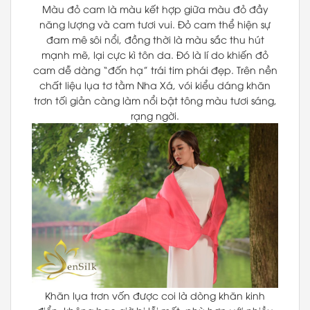
Màu đỏ cam là màu kết hợp giữa màu đỏ đầy
năng lượng và cam tươi vui. Đỏ cam thể hiện sự
đam mê sôi nổi, đồng thời là màu sắc thu hút
mạnh mẽ, lại cực kì tôn da. Đó là lí do khiến đỏ
cam dễ dàng “đốn hạ” trái tim phái đẹp. Trên nền
chất liệu lụa tơ tằm Nha Xá, vói kiểu dáng khăn
trơn tối giản càng làm nổi bật tông màu tươi sáng,
rạng ngời.
Khăn lụa trơn vốn được coi là dòng khăn kinh