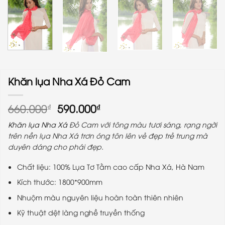
Khăn lụa Nha Xá Đỏ Cam
Giá
Giá
660.000
590.000
₫
₫
gốc
hiện
Khăn lụa Nha Xá
Đỏ Cam với tông màu tươi sáng, rạng ngời
là:
tại
trên nền lụa Nha Xá trơn óng tôn lên vẻ đẹp trẻ trung mà
660.000₫.
là:
duyên dáng cho phái đẹp.
590.000₫.
Chất liệu: 100% Lụa Tơ Tằm cao cấp Nha Xá, Hà Nam
Kích thước: 1800*900mm
Nhuộm màu nguyên liệu hoàn toàn thiên nhiên
Kỹ thuật dệt làng nghề truyền thống