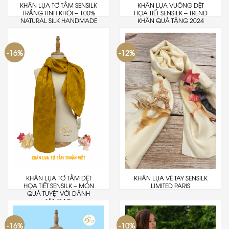
KHĂN LỤA TƠ TẰM SENSILK
KHĂN LỤA VUÔNG DỆT
TRẮNG TINH KHÔI – 100%
HỌA TIẾT SENSILK – TREND
NATURAL SILK HANDMADE
KHĂN QUÀ TẶNG 2024
-16%
-12%
KHĂN LỤA TƠ TẰM DỆT
KHĂN LỤA VẼ TAY SENSILK
HỌA TIẾT SENSILK – MÓN
LIMITED PARIS
QUÀ TUYỆT VỜI DÀNH
TẶNG MẸ
-16%
-10%