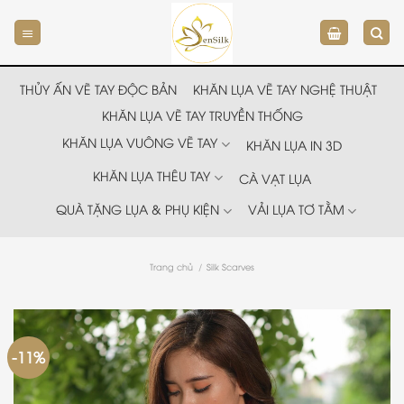
Chuyển
đến
nội
dung
THỦY ẤN VẼ TAY ĐỘC BẢN
KHĂN LỤA VẼ TAY NGHỆ THUẬT
KHĂN LỤA VẼ TAY TRUYỀN THỐNG
KHĂN LỤA VUÔNG VẼ TAY
KHĂN LỤA IN 3D
KHĂN LỤA THÊU TAY
CÀ VẠT LỤA
QUÀ TẶNG LỤA & PHỤ KIỆN
VẢI LỤA TƠ TẰM
Trang chủ
/
Silk Scarves
-11%