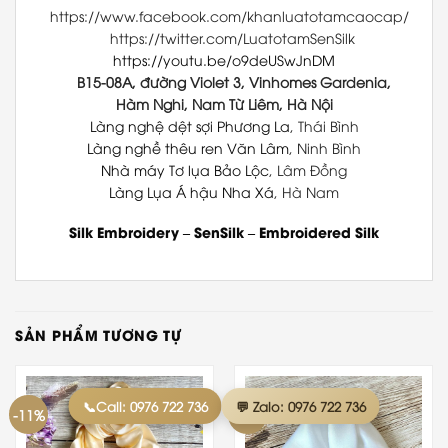
https://www.facebook.com/khanluatotamcaocap/
https://twitter.com/LuatotamSenSilk
https://youtu.be/o9deUSwJnDM
B15-08A, đường Violet 3, Vinhomes Gardenia,
Hàm Nghi, Nam Từ Liêm, Hà Nội
Làng nghệ dệt sợi Phương La
, Thái Bình
Làng nghề thêu ren Văn Lâm
, Ninh Bình
Nhà máy Tơ lụa Bảo Lộc
, Lâm Đồng
Làng Lụa Á hậu Nha Xá
, Hà Nam
Silk Embroidery
–
SenSilk
–
Embroidered Silk
SẢN PHẨM TƯƠNG TỰ
📞Call: 0976 722 736
💬 Zalo: 0976 722 736
-11%
-30%