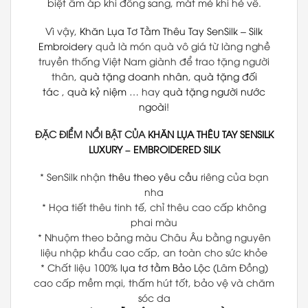
biệt ấm áp khi đông sang, mát mẻ khi hè về.
Vì vậy,
Khăn Lụa Tơ Tằm Thêu Tay
SenSilk
–
Silk
Embroidery
quả là món quà vô giá từ làng nghề
truyền thống Việt Nam giành để trao tặng người
thân,
quà tặng doanh nhân
,
quà tặng đối
tác
,
quà kỷ niệm
… hay
quà tặng người nước
ngoài
!
ĐẶC ĐIỂM NỔI BẬT CỦA
KHĂN LỤA THÊU TAY
SENSILK
LUXURY
–
EMBROIDERED SILK
* SenSilk nhận
thêu theo yêu cầu
riêng của bạn
nha
* Họa tiết thêu tinh tế, chỉ thêu cao cấp không
phai màu
* Nhuộm theo bảng màu Châu Âu bằng nguyên
liệu nhập khẩu cao cấp, an toàn cho sức khỏe
* Chất liệu 100%
lụa tơ tằm Bảo Lộc
(Lâm Đồng)
cao cấp mềm mại, thấm hút tốt, bảo vệ và chăm
sóc da