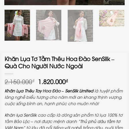
Khăn Lụa Tơ Tằm Thêu Hoa Đào SenSilk –
Quà Cho Người Nước Ngoài
Giá
Giá
2.150.000
1.820.000
₫
₫
gốc
hiện
Khăn Lụa Thêu Tay
Hoa Đào –
SenSilk Limited
là tuyệt phẩm
là:
tại
làng nghề biểu tượng cho năm mới an khang thịnh vượng,
2.150.000₫.
là:
cuộc sống bình an, hạnh phúc cho muôn nhà!
1.820.000₫.
Khăn lụa
SenSilk
cao cấp là dòng sản phẩm từ lụa 100% tơ
tằm Bảo Lộc – nơi được mệnh danh “
Thủ phủ dâu tằm tơ
Việt Nam
” từ lâu đã nổi tiếng với nghề trồng dâu, nuôi tằm