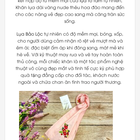
kết hợp độ rủ mềm mại của
lụa tơ tằm
tự nhiên,
Khăn lụa dài vàng nude thêu hoa đào mang đến
cho các nàng vẻ đẹp cao sang mà căng tràn sức
sống.
Lụa Bảo Lộc
tự nhiên có độ mềm mại, bóng, xốp,
cho người dùng cảm nhận rõ rệt vẻ mượt mà và
êm ái; đặc biệt ấm áp khi đông sang, mát mẻ khi
hè về. Với kỹ thuật may rua và vẽ tay hoàn toàn
thủ công, mỗi chiếc khăn là một tác phẩm nghệ
thuật vô cùng đẹp mắt và tinh tế cực kỳ phù hợp
quà tặng đẳng cấp cho đối tác, khách nước
ngoài và chứa chan ân tình trao người thương.