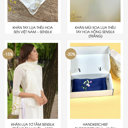
KHĂN TAY LỤA THÊU HOA
KHĂN MÙI XOA LỤA THÊU
SEN VIỆT NAM – SENSILK
TAY HOA HỒNG SENSILK
(TRẮNG)
-15%
-30%
KHĂN LỤA TƠ TẰM SENSILK
HANDKERCHIEF