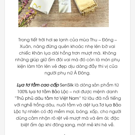
Trong tiết trời hơi se lạnh của mùa Thu – Đông –
Xuân, nàng đừng quên khoác nhẹ lên bờ vai
chiếc Khăn lụa dài hồng trơn mượt mà. Không
những giúp giữ ấm đôi vai mà đó còn là món phụ
kiện làm tôn lên vẻ đẹp dịu dàng đầy thi vị của
người phụ nữ Á Đông.
Lụa tơ tằm cao cấp
SenSilk
là dòng sản phẩm từ
100%
lụa tơ tằm Bảo Lộc
– nơi được mệnh danh
“
Thủ phủ dâu tằm tơ Việt Nam
” từ lâu đã nổi tiếng
với nghề trồng dâu, nuôi tằm và dệt lụa.
Tơ lụa Bảo
Lộc
tự nhiên có độ mềm mại, bóng, xốp, cho người
dùng cảm nhận rõ rệt vẻ mượt mà và êm ái; đặc
biệt ấm áp khi đông sang, mát mẻ khi hè về.