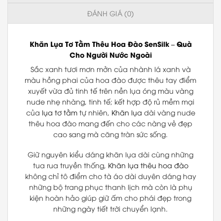
ĐÁNH GIÁ (0)
Khăn Lụa Tơ Tằm Thêu Hoa Đào
SenSilk
–
Quà
Cho Người Nước Ngoài
Sắc xanh tươi mơn mởn của nhành lá xanh và
màu hồng phai của hoa đào được thêu tay điểm
xuyết vừa đủ tinh tế trên nền lụa óng màu vàng
nude nhẹ nhàng, tinh tế; kết hợp độ rủ mềm mại
của
lụa tơ tằm
tự nhiên,
Khăn lụa
dài vàng nude
thêu hoa đào mang đến cho các nàng vẻ đẹp
cao sang mà căng tràn sức sống.
Giữ nguyên kiểu dáng khăn lụa dài cùng những
tua rua truyền thống,
Khăn lụa thêu hoa đào
không chỉ tô điểm cho tà áo dài duyên dáng hay
những bộ trang phục thanh lịch mà còn là phụ
kiện hoàn hảo giúp giữ ấm cho phái đẹp trong
những ngày tiết trời chuyển lạnh.