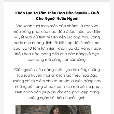
Khăn Lụa Tơ Tằm Thêu Hoa Đào
SenSilk
–
Quà
Cho Người Nước Ngoài
Sắc xanh tươi mơn mởn của nhành lá xanh và
màu hồng phai của hoa đào được thêu tay điểm
xuyết vừa đủ tinh tế trên nền lụa óng màu vàng
nude nhẹ nhàng, tinh tế; kết hợp độ rủ mềm mại
của
lụa tơ tằm
tự nhiên,
Khăn lụa
dài vàng nude
thêu hoa đào mang đến cho các nàng vẻ đẹp
cao sang mà căng tràn sức sống.
Giữ nguyên kiểu dáng khăn lụa dài cùng những
tua rua truyền thống,
Khăn lụa thêu hoa đào
không chỉ tô điểm cho tà áo dài duyên dáng hay
những bộ trang phục thanh lịch mà còn là phụ
kiện hoàn hảo giúp giữ ấm cho phái đẹp trong
những ngày tiết trời chuyển lạnh.