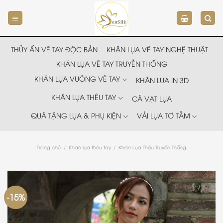
Chuyển
đến
nội
dung
THỦY ẤN VẼ TAY ĐỘC BẢN
KHĂN LỤA VẼ TAY NGHỆ THUẬT
KHĂN LỤA VẼ TAY TRUYỀN THỐNG
KHĂN LỤA VUÔNG VẼ TAY
KHĂN LỤA IN 3D
KHĂN LỤA THÊU TAY
CÀ VẠT LỤA
QUÀ TẶNG LỤA & PHỤ KIỆN
VẢI LỤA TƠ TẰM
Trang chủ
/
Khăn lụa thêu tay
/
Khăn Lụa Thêu Truyền Thống
-15%