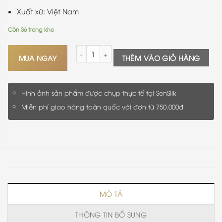
Xuất xứ: Việt Nam
Còn 36 trong kho
Khăn Lụa Tơ Tằm Thêu Hoa Đào SenSilk - Quà Ch
MUA NGAY
THÊM VÀO GIỎ HÀNG
Hình ảnh sản phẩm được chụp thực tế tại SenSilk
Miễn phí giao hàng toàn quốc với đơn từ 750.000đ
MÔ TẢ
THÔNG TIN BỔ SUNG