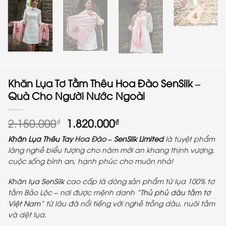
Khăn Lụa Tơ Tằm Thêu Hoa Đào SenSilk –
Quà Cho Người Nước Ngoài
Giá
Giá
2.150.000
1.820.000
₫
₫
gốc
hiện
Khăn Lụa Thêu Tay
Hoa Đào –
SenSilk Limited
là tuyệt phẩm
là:
tại
làng nghề biểu tượng cho năm mới an khang thịnh vượng,
2.150.000₫.
là:
cuộc sống bình an, hạnh phúc cho muôn nhà!
1.820.000₫.
Khăn lụa
SenSilk
cao cấp là dòng sản phẩm từ lụa 100% tơ
tằm Bảo Lộc – nơi được mệnh danh “
Thủ phủ dâu tằm tơ
Việt Nam
” từ lâu đã nổi tiếng với nghề trồng dâu, nuôi tằm
và dệt lụa.