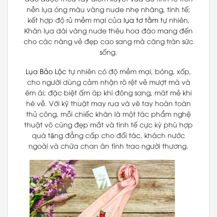
nền lụa óng màu vàng nude nhẹ nhàng, tinh tế;
kết hợp độ rủ mềm mại của
lụa tơ tằm
tự nhiên,
Khăn lụa dài vàng nude thêu hoa đào mang đến
cho các nàng vẻ đẹp cao sang mà căng tràn sức
sống.
Lụa Bảo Lộc
tự nhiên có độ mềm mại, bóng, xốp,
cho người dùng cảm nhận rõ rệt vẻ mượt mà và
êm ái; đặc biệt ấm áp khi đông sang, mát mẻ khi
hè về. Với kỹ thuật may rua và vẽ tay hoàn toàn
thủ công, mỗi chiếc khăn là một tác phẩm nghệ
thuật vô cùng đẹp mắt và tinh tế cực kỳ phù hợp
quà tặng đẳng cấp cho đối tác, khách nước
ngoài và chứa chan ân tình trao người thương.