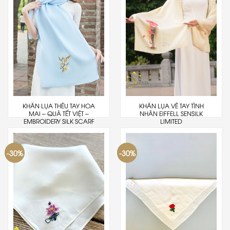
KHĂN LỤA THÊU TAY HOA
KHĂN LỤA VẼ TAY TÌNH
MAI – QUÀ TẾT VIỆT –
NHÂN EIFFELL SENSILK
EMBROIDERY SILK SCARF
LIMITED
-30%
-30%