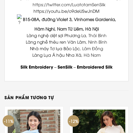
https://twitter.com/LuatotamSenSilk
https://youtu.be/o9deUSwJnDM
B15-08A, đường Violet 3, Vinhomes Gardenia,
Hàm Nghi, Nam Từ Liêm, Hà Nội
Làng nghệ dệt sợi Phương La
, Thái Bình
Làng nghề thêu ren Văn Lâm
, Ninh Bình
Nhà máy Tơ lụa Bảo Lộc
, Lâm Đồng
Làng Lụa Á hậu Nha Xá
, Hà Nam
Silk Embroidery
–
SenSilk
–
Embroidered Silk
SẢN PHẨM TƯƠNG TỰ
-11%
-12%