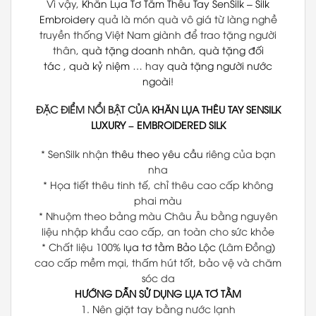
Vì vậy,
Khăn Lụa Tơ Tằm Thêu Tay
SenSilk
–
Silk
Embroidery
quả là món quà vô giá từ làng nghề
truyền thống Việt Nam giành để trao tặng người
thân,
quà tặng doanh nhân
,
quà tặng đối
tác
,
quà kỷ niệm
… hay
quà tặng người nước
ngoài
!
ĐẶC ĐIỂM NỔI BẬT CỦA
KHĂN LỤA THÊU TAY
SENSILK
LUXURY
–
EMBROIDERED SILK
* SenSilk nhận
thêu theo yêu cầu
riêng của bạn
nha
* Họa tiết thêu tinh tế, chỉ thêu cao cấp không
phai màu
* Nhuộm theo bảng màu Châu Âu bằng nguyên
liệu nhập khẩu cao cấp, an toàn cho sức khỏe
* Chất liệu 100%
lụa tơ tằm Bảo Lộc
(Lâm Đồng)
cao cấp mềm mại, thấm hút tốt, bảo vệ và chăm
sóc da
HƯỚNG DẪN SỬ DỤNG LỤA TƠ TẰM
1. Nên giặt tay bằng nước lạnh