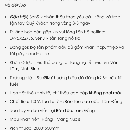
và dệt lụa.
Đặc biệt,
SenSilk
nhận
thêu theo yêu cầu
riêng và trao
tận tay Quý Khách trong vòng 3-5 ngày
Trường hợp cần gấp xin vui lòng liên hệ hotline:
0976722736,
SenSilk
sẵn sàng hỗ trợ
Đóng gói: bộ sản phẩm đầy đủ gồm khăn, hộp, thiệp và
túi giấy handmade
Khăn được thêu thủ công tại
Làng nghề thêu ren Văn
Lâm, Ninh Bình
Thương hiệu:
SenSilk
(thương hiệu đã đăng ký
Sở hữu Trí
tuệ
)
Họa tiết thêu tinh tế, chỉ thêu cao cấp
không phai màu
Chất liệu: 100%
Lụa tơ tằm Bảo Lộc cao cấp
, Lâm Đồng
Rua tay và bo viền tại
Bảo Lộc
,
Lâm Đồng
Màu khăn nền: Hồng – Vàng Nude
Kích thước: 2000*550mm