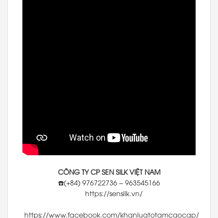
CÔNG TY CP SEN SILK VIỆT NAM
☎️(+84) 976722736 – 963545166
https://sensilk.vn/
https://www.facebook.com/khanluatotamcaocap/