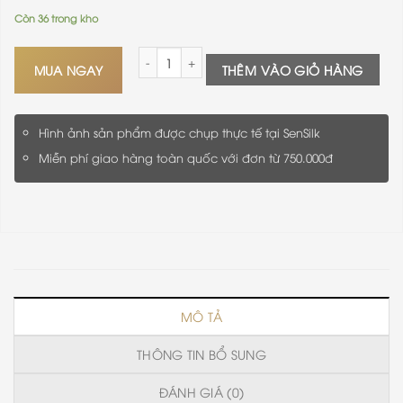
Còn 36 trong kho
Khăn Lụa Tơ Tằm Thêu Hoa Đào SenSilk - Quà Ch
MUA NGAY
THÊM VÀO GIỎ HÀNG
Hình ảnh sản phẩm được chụp thực tế tại SenSilk
Miễn phí giao hàng toàn quốc với đơn từ 750.000đ
MÔ TẢ
THÔNG TIN BỔ SUNG
ĐÁNH GIÁ (0)