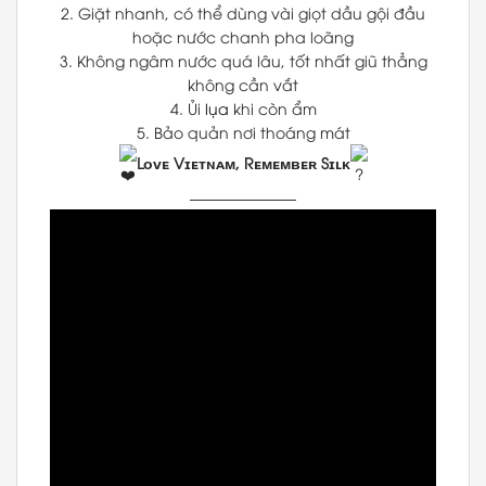
2. Giặt nhanh, có thể dùng vài giọt dầu gội đầu
hoặc nước chanh pha loãng
3. Không ngâm nước quá lâu, tốt nhất giũ thẳng
không cần vắt
4. Ủi
lụa
khi còn ẩm
5. Bảo quản nơi thoáng mát
Lᴏᴠᴇ Vɪᴇᴛɴᴀᴍ, Rᴇᴍᴇᴍʙᴇʀ Sɪʟᴋ
———————