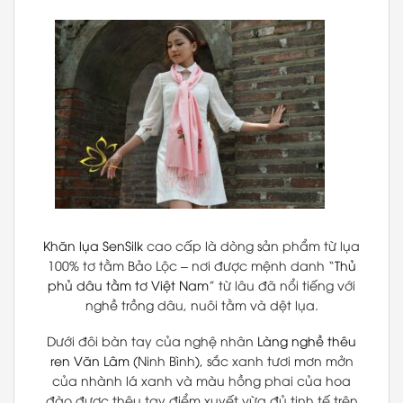
Khăn lụa
SenSilk
cao cấp là dòng sản phẩm từ lụa
100% tơ tằm Bảo Lộc – nơi được mệnh danh “
Thủ
phủ dâu tằm tơ Việt Nam
” từ lâu đã nổi tiếng với
nghề trồng dâu, nuôi tằm và dệt lụa.
Dưới đôi bàn tay của nghệ nhân
Làng nghề thêu
ren Văn Lâm
(Ninh Bình), sắc xanh tươi mơn mởn
của nhành lá xanh và màu hồng phai của hoa
đào được thêu tay điểm xuyết vừa đủ tinh tế trên