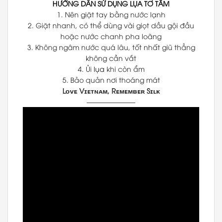
HƯỚNG DẪN SỬ DỤNG LỤA TƠ TẰM
1. Nên giặt tay bằng nước lạnh
2. Giặt nhanh, có thể dùng vài giọt dầu gội đầu
hoặc nước chanh pha loãng
3. Không ngâm nước quá lâu, tốt nhất giũ thẳng
không cần vắt
4. Ủi
lụa
khi còn ẩm
5. Bảo quản nơi thoáng mát
Lᴏᴠᴇ Vɪᴇᴛɴᴀᴍ, Rᴇᴍᴇᴍʙᴇʀ Sɪʟᴋ
———————