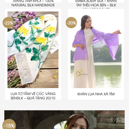
TRẮNG TINH KHÔI – 100%
EMBROIDERY SILK – KHĂN
NATURAL SILK HANDMADE
TAY THÊU HOA SEN – SILK
SQUARE POCKET
-22%
-20%
LỤA TƠ TẰM VẼ CÚC VÀNG
KHĂN LỤA NHA XÁ TÍM
SENSILK – QUÀ TẶNG 20/10
-15%