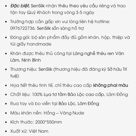
Đặc biệt,
SenSilk
nhận
thêu theo yêu cầu
riêng và trao
tận tay Quý Khách trong vòng 3-5 ngày
Trường hợp cần gấp xin vui lòng liên hệ hotline:
0976722736,
SenSilk
sẵn sàng hỗ trợ
Đóng gói: bộ sản phẩm đầy đủ gồm khăn, hộp, thiệp và
túi giấy handmade
Khăn được thêu thủ công tại
Làng nghề thêu ren Văn
Lâm, Ninh Bình
Thương hiệu:
SenSilk
(thương hiệu đã đăng ký
Sở hữu Trí
tuệ
)
Họa tiết thêu tinh tế, chỉ thêu cao cấp
không phai màu
Chất liệu: 100%
Lụa tơ tằm Bảo Lộc cao cấp
, Lâm Đồng
Rua tay và bo viền tại
Bảo Lộc
,
Lâm Đồng
Màu khăn nền: Hồng – Vàng Nude
Kích thước: 2000*550mm
Xuất xứ: Việt Nam