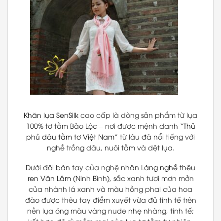
Khăn lụa
SenSilk
cao cấp là dòng sản phẩm từ lụa
100% tơ tằm Bảo Lộc – nơi được mệnh danh “
Thủ
phủ dâu tằm tơ Việt Nam
” từ lâu đã nổi tiếng với
nghề trồng dâu, nuôi tằm và dệt lụa.
Dưới đôi bàn tay của nghệ nhân
Làng nghề thêu
ren Văn Lâm
(Ninh Bình), sắc xanh tươi mơn mởn
của nhành lá xanh và màu hồng phai của hoa
đào được thêu tay điểm xuyết vừa đủ tinh tế trên
nền lụa óng màu vàng nude nhẹ nhàng, tinh tế;