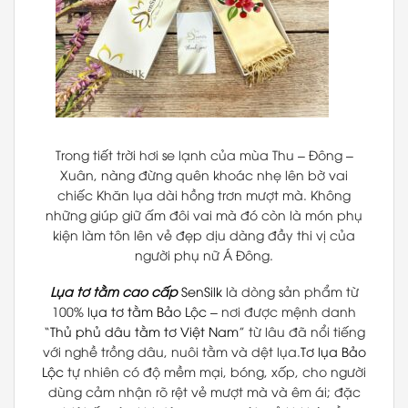
Trong tiết trời hơi se lạnh của mùa Thu – Đông –
Xuân, nàng đừng quên khoác nhẹ lên bờ vai
chiếc Khăn lụa dài hồng trơn mượt mà. Không
những giúp giữ ấm đôi vai mà đó còn là món phụ
kiện làm tôn lên vẻ đẹp dịu dàng đầy thi vị của
người phụ nữ Á Đông.
Lụa tơ tằm cao cấp
SenSilk
là dòng sản phẩm từ
100%
lụa tơ tằm Bảo Lộc
– nơi được mệnh danh
“
Thủ phủ dâu tằm tơ Việt Nam
” từ lâu đã nổi tiếng
với nghề trồng dâu, nuôi tằm và dệt lụa.
Tơ lụa Bảo
Lộc
tự nhiên có độ mềm mại, bóng, xốp, cho người
dùng cảm nhận rõ rệt vẻ mượt mà và êm ái; đặc