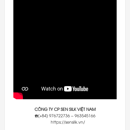
CÔNG TY CP SEN SILK VIỆT NAM
☎️(+84) 976722736 – 963545166
https://sensilk.vn/