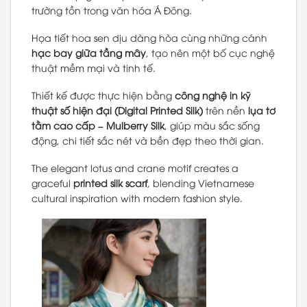
trường tồn trong văn hóa Á Đông.
Họa tiết hoa sen dịu dàng hòa cùng những cánh
hạc bay giữa tầng mây
, tạo nên một bố cục nghệ
thuật mềm mại và tinh tế.
Thiết kế được thực hiện bằng
công nghệ in kỹ
thuật số hiện đại (Digital Printed Silk)
trên nền
lụa tơ
tằm cao cấp – Mulberry Silk
, giúp màu sắc sống
động, chi tiết sắc nét và bền đẹp theo thời gian.
The elegant lotus and crane motif creates a
graceful
printed silk scarf
, blending Vietnamese
cultural inspiration with modern fashion style.