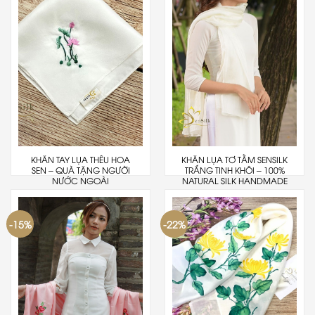
KHĂN TAY LỤA THÊU HOA
KHĂN LỤA TƠ TẰM SENSILK
SEN – QUÀ TẶNG NGƯỜI
TRẮNG TINH KHÔI – 100%
NƯỚC NGOÀI
NATURAL SILK HANDMADE
-15%
-22%