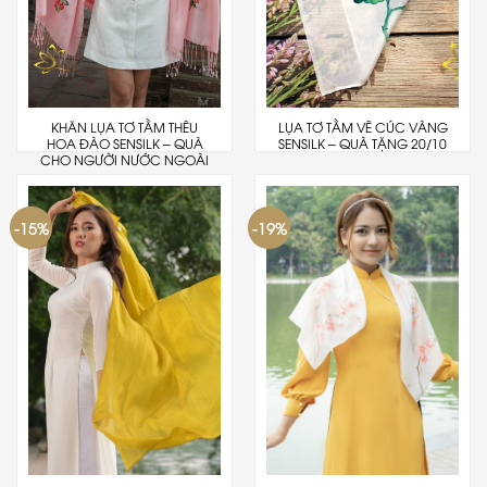
KHĂN LỤA TƠ TẰM THÊU
LỤA TƠ TẰM VẼ CÚC VÀNG
HOA ĐÀO SENSILK – QUÀ
SENSILK – QUÀ TẶNG 20/10
CHO NGƯỜI NƯỚC NGOÀI
-15%
-19%