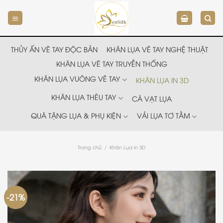
Chuyển
đến
nội
dung
THỦY ẤN VẼ TAY ĐỘC BẢN
KHĂN LỤA VẼ TAY NGHỆ THUẬT
KHĂN LỤA VẼ TAY TRUYỀN THỐNG
KHĂN LỤA VUÔNG VẼ TAY
KHĂN LỤA IN 3D
KHĂN LỤA THÊU TAY
CÀ VẠT LỤA
QUÀ TẶNG LỤA & PHỤ KIỆN
VẢI LỤA TƠ TẰM
Trang chủ
/
Khăn Lụa in 3D
-21%