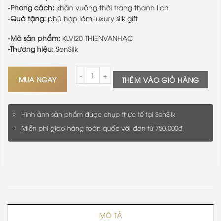
-Phong cách:
khăn vuông thời trang thanh lịch
-Quà tặng:
phù hợp làm luxury silk gift
-Mã sản phẩm:
KLVI20 THIENVANHAC
-Thương hiệu:
SenSilk
Khăn Lụa Tơ Tằm In Kỹ Thuật Số Thiên Vân Hạc 
MUA NGAY
THÊM VÀO GIỎ HÀNG
Hình ảnh sản phẩm được chụp thực tế tại SenSilk
Miễn phí giao hàng toàn quốc với đơn từ 750.000đ
MÔ TẢ