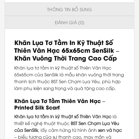
THÔNG TIN BỔ SUNG
ĐÁNH GIÁ (0)
Khăn Lụa Tơ Tằm In Kỹ Thuật Số
Thiên Vân Hạc 65x65cm SenSilk –
Khăn Vuông Thời Trang Cao Cấp
Khăn lụa tơ tằm in kỹ thuật số Thiên Vân Hạc
65x65cm của SenSilk là mẫu khăn vuông thời trang
thanh lịch thuộc BST Sen Chạm Lụa Yêu, phù hợp
làm phụ kiện sang trọng và quà tặng cao cấp.
Khăn Lụa Tơ Tằm Thiên Vân Hạc –
Printed Silk Scarf
Khăn lụa tơ tằm in kỹ thuật số Thiên Vân Hạc
là
thiết kế nghệ thuật thuộc
BST Sen Chạm Lụa Yêu
của SenSilk
, lấy cảm hứng từ hình ảnh
sen và hạc
– biểu tượng của sự thanh cao, may mắn và