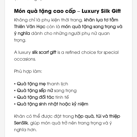
Món quà tặng cao cấp – Luxury Silk Gift
Không chỉ là phụ kiện thời trang,
khăn lụa tơ tằm
Thiên Vân Hạc
còn là
món quà tặng sang trọng và
ý nghĩa
dành cho những người phụ nữ quan
trọng.
A luxury
silk scarf gift
is a refined choice for special
occasions.
Phù hợp làm:
•
Quà tặng mẹ
thanh lịch
•
Quà tặng sếp nữ
sang trọng
•
Quà tặng đối tác
tinh tế
•
Quà tặng sinh nhật hoặc kỷ niệm
Khăn có thể được đặt trong
hộp quà, túi và thiệp
SenSilk
, giúp món quà trở nên trang trọng và ý
nghĩa hơn.