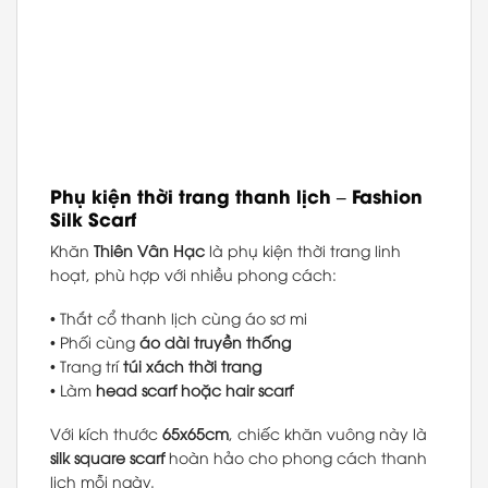
Phụ kiện thời trang thanh lịch – Fashion
Silk Scarf
Khăn
Thiên Vân Hạc
là phụ kiện thời trang linh
hoạt, phù hợp với nhiều phong cách:
• Thắt cổ thanh lịch cùng áo sơ mi
• Phối cùng
áo dài truyền thống
• Trang trí
túi xách thời trang
• Làm
head scarf hoặc hair scarf
Với kích thước
65x65cm
, chiếc khăn vuông này là
silk square scarf
hoàn hảo cho phong cách thanh
lịch mỗi ngày.