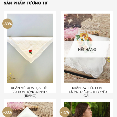
SẢN PHẨM TƯƠNG TỰ
-30%
HẾT HÀNG
KHĂN MÙI XOA LỤA THÊU
KHĂN TAY THÊU HOA
TAY HOA HỒNG SENSILK
HƯỚNG DƯƠNG THEO YÊU
(TRẮNG)
CẦU
-30%
-15%