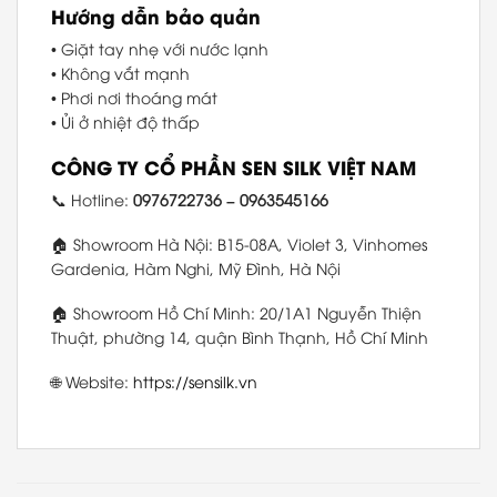
Hướng dẫn bảo quản
• Giặt tay nhẹ với nước lạnh
• Không vắt mạnh
• Phơi nơi thoáng mát
• Ủi ở nhiệt độ thấp
CÔNG TY CỔ PHẦN SEN SILK VIỆT NAM
📞 Hotline:
0976722736 – 0963545166
🏠 Showroom Hà Nội: B15-08A, Violet 3, Vinhomes
Gardenia, Hàm Nghi, Mỹ Đình, Hà Nội
🏠 Showroom Hồ Chí Minh: 20/1A1 Nguyễn Thiện
Thuật, phường 14, quận Bình Thạnh, Hồ Chí Minh
🌐 Website:
https://sensilk.vn