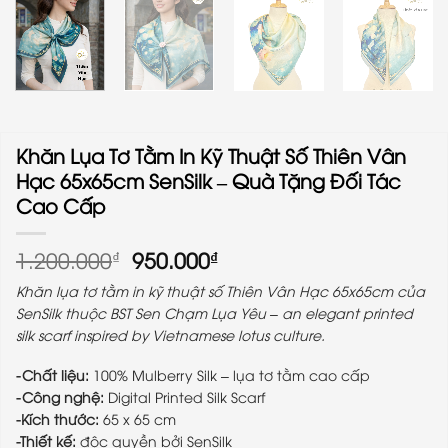
Khăn Lụa Tơ Tằm In Kỹ Thuật Số Thiên Vân
Hạc 65x65cm SenSilk – Quà Tặng Đối Tác
Cao Cấp
Giá
Giá
1.200.000
950.000
₫
₫
gốc
hiện
Khăn lụa tơ tằm in kỹ thuật số Thiên Vân Hạc 65x65cm của
là:
tại
SenSilk thuộc BST Sen Chạm Lụa Yêu – an elegant printed
1.200.000₫.
là:
silk scarf inspired by Vietnamese lotus culture.
950.000₫.
-Chất liệu:
100% Mulberry Silk – lụa tơ tằm cao cấp
-Công nghệ:
Digital Printed Silk Scarf
-Kích thước:
65 x 65 cm
-Thiết kế:
độc quyền bởi SenSilk