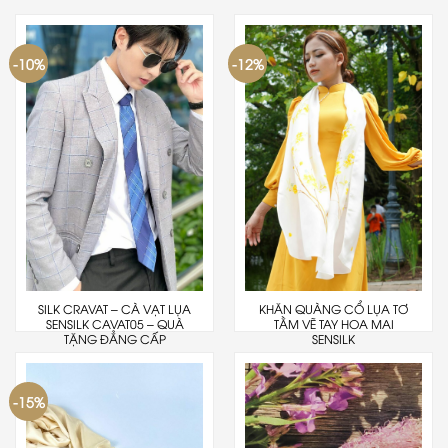
-10%
-12%
SILK CRAVAT – CÀ VẠT LỤA
KHĂN QUÀNG CỔ LỤA TƠ
SENSILK CAVAT05 – QUÀ
TẰM VẼ TAY HOA MAI
TẶNG ĐẲNG CẤP
SENSILK
-15%