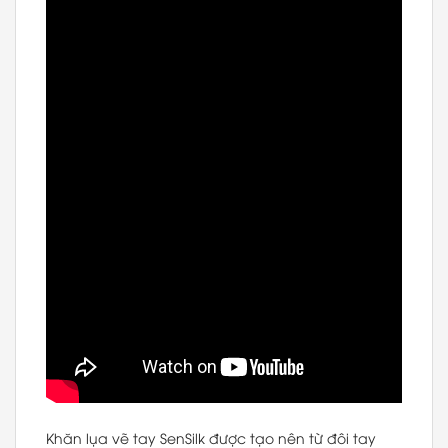
Khăn lụa vẽ tay SenSilk được tạo nên từ đôi tay