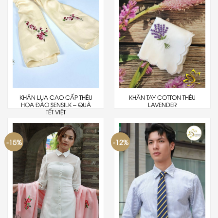
KHĂN LỤA CAO CẤP THÊU
KHĂN TAY COTTON THÊU
HOA ĐÀO SENSILK – QUÀ
LAVENDER
TẾT VIỆT
-15%
-12%