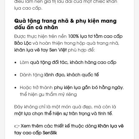
điều làm nên giá trị lâu dài của một chiếc khăn
lụa cao cấp.
Quà tặng trang nhã & phụ kiện mang
dấu ấn cá nhân
Được thực hiện trên nền
100% lụa tơ tằm cao cấp
Bảo Lộc
và hoàn thiện trong hộp quà trang nhã,
khăn lụa vẽ tay Sen Việt
phù hợp để:
Làm
quà tặng đối tác, khách hàng cao cấp
Dành tặng
lãnh đạo, khách quốc tế
Hoặc trở thành
phụ kiện lụa gắn bó hằng ngày
,
thể hiện gu thẩm mỹ riêng
Đây không chỉ là một món quà đẹp, mà còn là
một lựa chọn thể hiện sự trân trọng và tinh tế
.
👉
Xem thêm các thiết kế thuộc dòng
Khăn lụa vẽ
tay cao cấp SenSilk