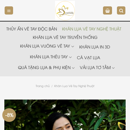
Chuyển
đến
nội
dung
THỦY ẤN VẼ TAY ĐỘC BẢN
KHĂN LỤA VẼ TAY NGHỆ THUẬT
KHĂN LỤA VẼ TAY TRUYỀN THỐNG
KHĂN LỤA VUÔNG VẼ TAY
KHĂN LỤA IN 3D
KHĂN LỤA THÊU TAY
CÀ VẠT LỤA
QUÀ TẶNG LỤA & PHỤ KIỆN
VẢI LỤA TƠ TẰM
Trang chủ
/
Khăn Lụa Vẽ Tay Nghệ Thuật
-8%