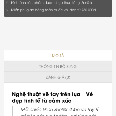
Hình ảnh sản phẩm được chụp thực tế tại SenSilk
Miễn phí giao hàng toàn quốc với đơn từ 750.000đ
MÔ TẢ
THÔNG TIN BỔ SUNG
ĐÁNH GIÁ (0)
Nghệ thuật vẽ tay trên lụa – Vẻ
đẹp tinh tế từ cảm xúc
Mỗi chiếc khăn SenSilk được vẽ tay tỉ
mỉ trên nền lụa tơ tằm, nơi từng nét