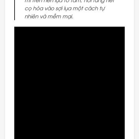
cọ hòa vào sợi lụa một cách tự
nhiên và mềm mại.