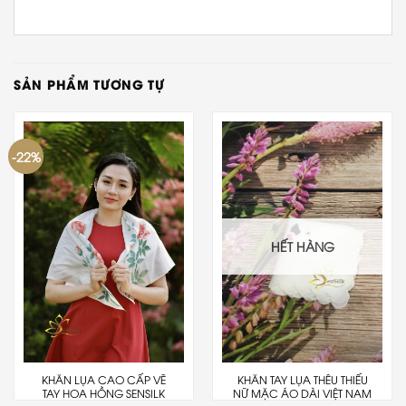
SẢN PHẨM TƯƠNG TỰ
-22%
HẾT HÀNG
KHĂN LỤA CAO CẤP VẼ
KHĂN TAY LỤA THÊU THIẾU
TAY HOA HỒNG SENSILK
NỮ MẶC ÁO DÀI VIỆT NAM