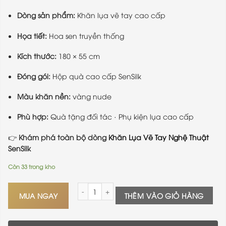
Dòng sản phẩm:
Khăn lụa vẽ tay cao cấp
Họa tiết:
Hoa sen truyền thống
Kích thước:
180 × 55 cm
Đóng gói:
Hộp quà cao cấp SenSilk
Màu khăn nền:
vàng nude
Phù hợp:
Quà tặng đối tác · Phụ kiện lụa cao cấp
👉
Khám phá toàn bộ dòng
Khăn Lụa Vẽ Tay Nghệ Thuật
SenSilk
Còn 33 trong kho
Khăn Lụa Vẽ Tay Nghệ Thuật Hoa Sen – Biểu Tượ
MUA NGAY
THÊM VÀO GIỎ HÀNG