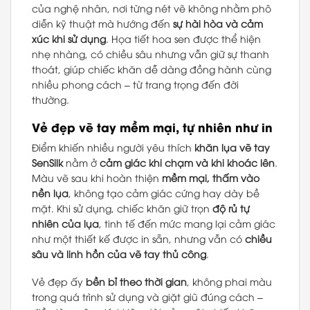
của nghệ nhân, nơi từng nét vẽ không nhằm phô
diễn kỹ thuật mà hướng đến
sự hài hòa và cảm
xúc khi sử dụng
. Họa tiết hoa sen được thể hiện
nhẹ nhàng, có chiều sâu nhưng vẫn giữ sự thanh
thoát, giúp chiếc khăn dễ dàng đồng hành cùng
nhiều phong cách – từ trang trọng đến đời
thường.
Vẻ đẹp vẽ tay mềm mại, tự nhiên như in
Điểm khiến nhiều người yêu thích
khăn lụa vẽ tay
SenSilk
nằm ở
cảm giác khi chạm và khi khoác lên
.
Màu vẽ sau khi hoàn thiện
mềm mại, thấm vào
nền lụa
, không tạo cảm giác cứng hay dày bề
mặt. Khi sử dụng, chiếc khăn giữ trọn
độ rủ tự
nhiên của lụa
, tinh tế đến mức mang lại cảm giác
như một thiết kế được in sẵn, nhưng vẫn có
chiều
sâu và linh hồn của vẽ tay thủ công
.
Vẻ đẹp ấy
bền bỉ theo thời gian
, không phai màu
trong quá trình sử dụng và giặt giũ đúng cách –