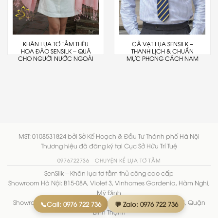
KHĂN LỤA TƠ TẰM THÊU
CÀ VẠT LỤA SENSILK –
HOA ĐÀO SENSILK – QUÀ
THANH LỊCH & CHUẨN
CHO NGƯỜI NƯỚC NGOÀI
MỰC PHONG CÁCH NAM
MST: 0108531824 bởi Sở Kế Hoạch & Đầu Tư Thành phố Hà Nội
Thương hiệu đã đăng ký tại Cục Sở Hữu Trí Tuệ
0976722736
CHUYỆN KỂ LỤA TƠ TẰM
SenSilk – Khăn lụa tơ tằm thủ công cao cấp
Showroom Hà Nội: B15-08A, Violet 3, Vinhomes Gardenia, Hàm Nghi,
Mỹ Đình
Showroom TP.HCM: 20/1A1 Nguyễn Thiện Thuật, Phường 14, Quận
📞Call: 0976 722 736
💬 Zalo: 0976 722 736
Bình Thạnh