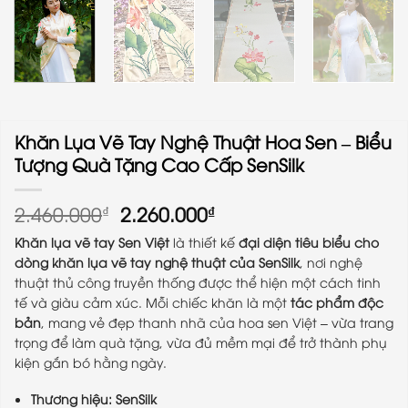
Khăn Lụa Vẽ Tay Nghệ Thuật Hoa Sen – Biểu
Tượng Quà Tặng Cao Cấp SenSilk
Giá
Giá
2.460.000
2.260.000
₫
₫
gốc
hiện
Khăn lụa vẽ tay Sen Việt
là thiết kế
đại diện tiêu biểu cho
là:
tại
dòng khăn lụa vẽ tay nghệ thuật của SenSilk
, nơi nghệ
2.460.000₫.
là:
thuật thủ công truyền thống được thể hiện một cách tinh
2.260.000₫.
tế và giàu cảm xúc. Mỗi chiếc khăn là một
tác phẩm độc
bản
, mang vẻ đẹp thanh nhã của hoa sen Việt – vừa trang
trọng để làm quà tặng, vừa đủ mềm mại để trở thành phụ
kiện gắn bó hằng ngày.
Thương hiệu:
SenSilk