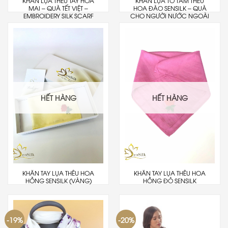
KHĂN LỤA THÊU TAY HOA
KHĂN LỤA TƠ TẰM THÊU
MAI – QUÀ TẾT VIỆT –
HOA ĐÀO SENSILK – QUÀ
EMBROIDERY SILK SCARF
CHO NGƯỜI NƯỚC NGOÀI
HẾT HÀNG
HẾT HÀNG
KHĂN TAY LỤA THÊU HOA
KHĂN TAY LỤA THÊU HOA
HỒNG SENSILK (VÀNG)
HỒNG ĐỎ SENSILK
-19%
-20%