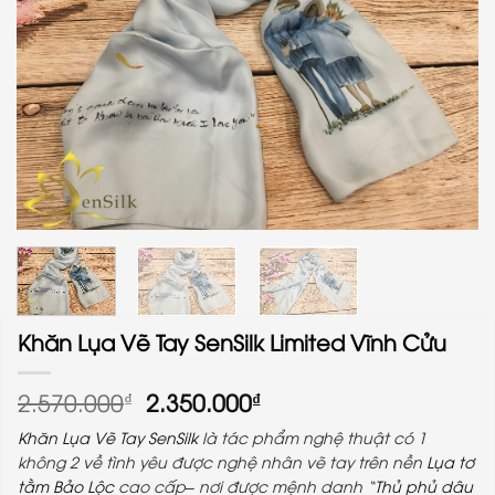
Khăn Lụa Vẽ Tay SenSilk Limited Vĩnh Cửu
Giá
Giá
2.570.000
2.350.000
₫
₫
gốc
hiện
Khăn Lụa Vẽ Tay SenSilk
là tác phẩm nghệ thuật có 1
là:
tại
không 2 về tình yêu được nghệ nhân vẽ tay trên nền
Lụa tơ
2.570.000₫.
là:
tằm Bảo Lộc
cao cấp– nơi được mệnh danh “
Thủ phủ dâu
2.350.000₫.