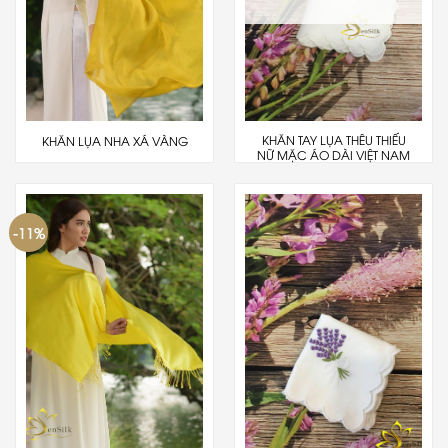
KHĂN TAY LỤA THÊU THIẾU
KHĂN LỤA NHA XÁ VÀNG
NỮ MẶC ÁO DÀI VIỆT NAM
-11%