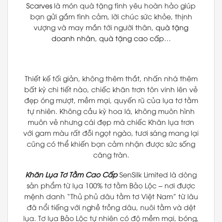
Scarves
là món quà tặng tình yêu hoàn hảo giúp
bạn gửi gắm tình cảm, lời chúc sức khỏe, thịnh
vượng và may mắn tới người thân,
quà tặng
doanh nhân
,
quà tặng cao cấp
…
Thiết kế tối giản, không thêm thắt, nhấn nhá thêm
bất kỳ chi tiết nào, chiếc khăn trơn tôn vinh lên vẻ
đẹp óng mượt, mềm mại, quyến rũ của lụa tơ tằm
tự nhiên. Không cầu kỳ hoa lá, không muôn hình
muôn vẻ nhưng cái đẹp mà chiếc Khăn lụa trơn
với gam màu rất đỗi ngọt ngào, tươi sáng mang lại
cũng có thể khiến bạn cảm nhận được sức sống
căng tràn.
Khăn Lụa Tơ Tằm Cao Cấp
SenSilk Limited là dòng
sản phẩm từ lụa 100% tơ tằm Bảo Lộc – nơi được
mệnh danh “Thủ phủ dâu tằm tơ Việt Nam” từ lâu
đã nổi tiếng với nghề trồng dâu, nuôi tằm và dệt
lụa. Tơ lụa Bảo Lộc tự nhiên có độ mềm mại, bóng,