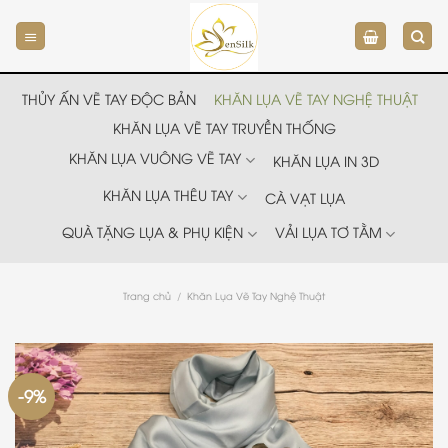
Chuyển
đến
nội
dung
THỦY ẤN VẼ TAY ĐỘC BẢN
KHĂN LỤA VẼ TAY NGHỆ THUẬT
KHĂN LỤA VẼ TAY TRUYỀN THỐNG
KHĂN LỤA VUÔNG VẼ TAY
KHĂN LỤA IN 3D
KHĂN LỤA THÊU TAY
CÀ VẠT LỤA
QUÀ TẶNG LỤA & PHỤ KIỆN
VẢI LỤA TƠ TẰM
Trang chủ
/
Khăn Lụa Vẽ Tay Nghệ Thuật
-9%