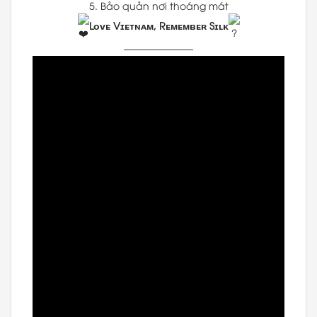
5. Bảo quản nơi thoáng mát
Lᴏᴠᴇ Vɪᴇᴛɴᴀᴍ, Rᴇᴍᴇᴍʙᴇʀ Sɪʟᴋ
———————