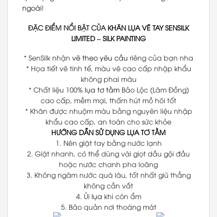
ngoài
!
ĐẶC ĐIỂM NỔI BẬT CỦA
KHĂN LỤA VẼ TAY
SENSILK
LIMITED
–
SILK PAINTING
* SenSilk nhận
vẽ theo yêu cầu
riêng của bạn nha
* Họa tiết vẽ tinh tế, màu vẽ cao cấp nhập khẩu
không phai màu
* Chất liệu 100%
lụa tơ tằm
Bảo Lộc (Lâm Đồng)
cao cấp, mềm mại, thấm hút mồ hôi tốt
* Khăn được nhuộm màu bằng nguyên liệu nhập
khẩu cao cấp, an toàn cho sức khỏe
HƯỚNG DẪN SỬ DỤNG LỤA TƠ TẰM
1. Nên giặt tay bằng nước lạnh
2. Giặt nhanh, có thể dùng vài giọt dầu gội đầu
hoặc nước chanh pha loãng
3. Không ngâm nước quá lâu, tốt nhất giũ thẳng
không cần vắt
4. Ủi
lụa
khi còn ẩm
5. Bảo quản nơi thoáng mát