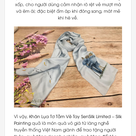
xốp, cho người dùng cảm nhận rõ rệt vẻ mượt mà
và êm ái; đặc biệt ấm áp khi đông sang, mát mẻ
khi hè về.
Vì vậy,
Khăn Lụa Tơ Tằm Vẽ Tay
SenSilk Limited
–
Silk
Painting
quả là món quà vô giá từ làng nghề
truyền thống Việt Nam giành để trao tặng người