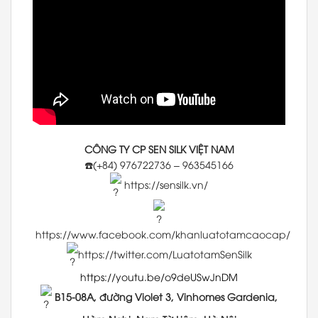
CÔNG TY CP SEN SILK VIỆT NAM
☎️(+84) 976722736 – 963545166
https://sensilk.vn/
https://www.facebook.com/khanluatotamcaocap/
https://twitter.com/LuatotamSenSilk
https://youtu.be/o9deUSwJnDM
B15-08A, đường Violet 3, Vinhomes Gardenia,