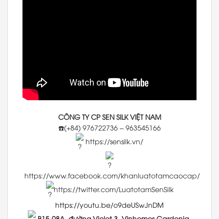
CÔNG TY CP SEN SILK VIỆT NAM
☎️(+84) 976722736 – 963545166
https://sensilk.vn/
https://www.facebook.com/khanluatotamcaocap/
https://twitter.com/LuatotamSenSilk
https://youtu.be/o9deUSwJnDM
B15-08A, đường Violet 3, Vinhomes Gardenia,