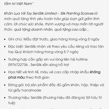
tằm tơ Việt Nam
”
Khăn Lụa Vẽ Tay
SenSilk Limited
–
Silk Painting Scarves
là
món quà tặng tình yêu hoàn hảo giúp bạn gửi gắm tình
cảm, lời chúc sức khỏe, thịnh vượng và may mắn tới người
thân,
quà tặng doanh nhân
,
quà tặng cao cấp
…
Ghi chú: Mẫu đặt trước, giao hàng trong vòng 5 ngày
Đặc biệt: SenSilk nhận vẽ theo yêu cầu riêng và trao tận
tay Quý khách hàng trong vòng 5-7 ngày
Trường hợp cần gấp xin vui lòng liên hệ hotline:
0976722736 , SenSilk sẵn sàng hỗ trợ!
Họa tiết vẽ tinh tế, màu vẽ cao cấp nhập khẩu
không
phai màu
theo thời gian
Đóng gói: bộ sản phẩm đầy đủ gồm khăn, hộp, thiệp và
túi giấy handmade
Thương hiệu: SenSilk (thương hiệu đã đăng ký Sở hữu Trí
tuệ)