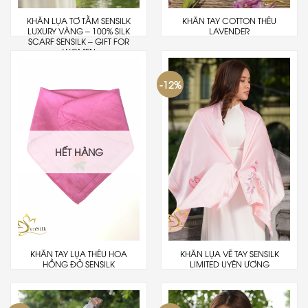
KHĂN LỤA TƠ TẰM SENSILK
KHĂN TAY COTTON THÊU
LUXURY VÀNG – 100% SILK
LAVENDER
SCARF SENSILK – GIFT FOR
WOMEN
-12%
HẾT HÀNG
KHĂN TAY LỤA THÊU HOA
KHĂN LỤA VẼ TAY SENSILK
HỒNG ĐỎ SENSILK
LIMITED UYÊN ƯƠNG