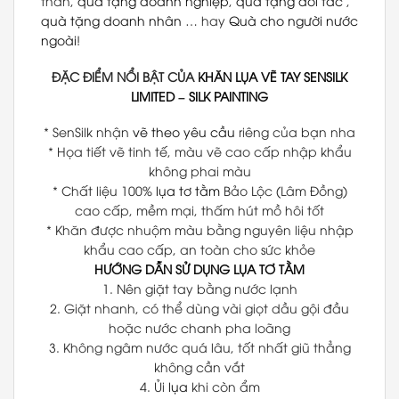
thân,
quà tặng doanh nghiệp
,
quà tặng đối tác
,
quà tặng doanh nhân
… hay
Quà cho người nước
ngoài
!
ĐẶC ĐIỂM NỔI BẬT CỦA
KHĂN LỤA VẼ TAY
SENSILK
LIMITED
–
SILK PAINTING
* SenSilk nhận
vẽ theo yêu cầu
riêng của bạn nha
* Họa tiết vẽ tinh tế, màu vẽ cao cấp nhập khẩu
không phai màu
* Chất liệu 100%
lụa tơ tằm
Bảo Lộc (Lâm Đồng)
cao cấp, mềm mại, thấm hút mồ hôi tốt
* Khăn được nhuộm màu bằng nguyên liệu nhập
khẩu cao cấp, an toàn cho sức khỏe
HƯỚNG DẪN SỬ DỤNG LỤA TƠ TẰM
1. Nên giặt tay bằng nước lạnh
2. Giặt nhanh, có thể dùng vài giọt dầu gội đầu
hoặc nước chanh pha loãng
3. Không ngâm nước quá lâu, tốt nhất giũ thẳng
không cần vắt
4. Ủi
lụa
khi còn ẩm