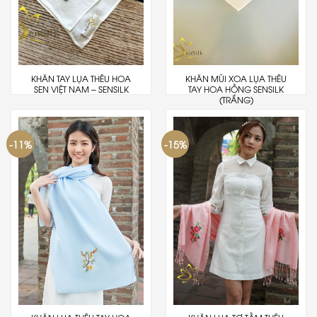
KHĂN TAY LỤA THÊU HOA
KHĂN MÙI XOA LỤA THÊU
SEN VIỆT NAM – SENSILK
TAY HOA HỒNG SENSILK
(TRẮNG)
-11%
-15%