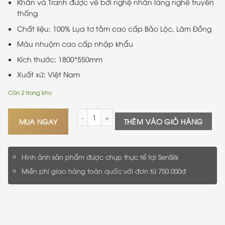
Khăn và Tranh được vẽ bởi nghệ nhân làng nghề truyền
thống
Chất liệu: 100% Lụa tơ tằm cao cấp Bảo Lộc, Lâm Đồng
Màu nhuộm cao cấp nhập khẩu
Kích thước: 1800*550mm
Xuất xứ: Việt Nam
Còn 2 trong kho
Khăn Lụa Vẽ Tay SenSilk Limited Vĩnh Cửu số lượ
MUA NGAY
THÊM VÀO GIỎ HÀNG
Hình ảnh sản phẩm được chụp thực tế tại SenSilk
Miễn phí giao hàng toàn quốc với đơn từ 750.000đ