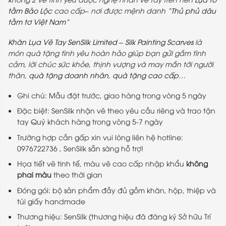
2.570.000₫.
là:
tằm Bảo Lộc
cao cấp– nơi được mệnh danh “
Thủ phủ dâu
2.350.000₫.
tằm tơ Việt Nam
”
Khăn Lụa Vẽ Tay
SenSilk Limited
–
Silk Painting Scarves
là
món quà tặng tình yêu hoàn hảo giúp bạn gửi gắm tình
cảm, lời chúc sức khỏe, thịnh vượng và may mắn tới người
thân,
quà tặng doanh nhân
,
quà tặng cao cấp
…
Ghi chú: Mẫu đặt trước, giao hàng trong vòng 5 ngày
Đặc biệt: SenSilk nhận vẽ theo yêu cầu riêng và trao tận
tay Quý khách hàng trong vòng 5-7 ngày
Trường hợp cần gấp xin vui lòng liên hệ hotline:
0976722736 , SenSilk sẵn sàng hỗ trợ!
Họa tiết vẽ tinh tế, màu vẽ cao cấp nhập khẩu
không
phai màu
theo thời gian
Đóng gói: bộ sản phẩm đầy đủ gồm khăn, hộp, thiệp và
túi giấy handmade
Thương hiệu: SenSilk (thương hiệu đã đăng ký Sở hữu Trí