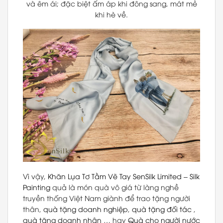
và êm ái; đặc biệt ấm áp khi đông sang, mát mẻ
khi hè về.
Vì vậy,
Khăn Lụa Tơ Tằm Vẽ Tay
SenSilk Limited
–
Silk
Painting
quả là món quà vô giá từ làng nghề
truyền thống Việt Nam giành để trao tặng người
thân,
quà tặng doanh nghiệp
,
quà tặng đối tác
,
quà tặng doanh nhân
… hay
Quà cho người nước