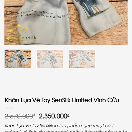
Khăn Lụa Vẽ Tay SenSilk Limited Vĩnh Cửu
Giá
Giá
2.570.000
2.350.000
₫
₫
gốc
hiện
Khăn Lụa Vẽ Tay SenSilk
là tác phẩm nghệ thuật có 1
là:
tại
không 2 về tình yêu được nghệ nhân vẽ tay trên nền
Lụa tơ