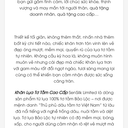
bạn gửi gắm tình cảm, lời chúc sức khỏe, thịnh
vượng và may mắn tới người thân,
quà tặng
doanh nhân
,
quà tặng cao cấp
…
Thiết kế tối giản, không thêm thắt, nhấn nhá thêm
bất kỳ chi tiết nào, chiếc khăn trơn tôn vinh lên vẻ
đẹp óng mượt, mềm mại, quyến rũ của lụa tơ tằm
tự nhiên. Không cầu kỳ hoa lá, không muôn hình
muôn vẻ nhưng cái đẹp mà chiếc Khăn lụa trơn
với gam màu rất đỗi ngọt ngào, tươi sáng mang lại
cũng có thể khiến bạn cảm nhận được sức sống
căng tràn.
Khăn Lụa Tơ Tằm Cao Cấp
SenSilk Limited là dòng
sản phẩm từ lụa 100% tơ tằm Bảo Lộc – nơi được
mệnh danh “Thủ phủ dâu tằm tơ Việt Nam” từ lâu
đã nổi tiếng với nghề trồng dâu, nuôi tằm và dệt
lụa. Tơ lụa Bảo Lộc tự nhiên có độ mềm mại, bóng,
xốp, cho người dùng cảm nhận rõ rệt vẻ mượt mà