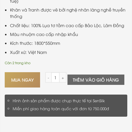
tuệ)
Khăn và Tranh được vẽ bởi nghệ nhân làng nghề truyền
thống
Chất liệu: 100% Lụa tơ tằm cao cấp Bảo Lộc, Lâm Đồng
Màu nhuộm cao cấp nhập khẩu
Kích thước: 1800*550mm
Xuất xứ: Việt Nam
Còn 2 trong kho
Khăn Lụa Vẽ Tay SenSilk Limited Vĩnh Cửu số lượ
MUA NGAY
THÊM VÀO GIỎ HÀNG
Hình ảnh sản phẩm được chụp thực tế tại SenSilk
Miễn phí giao hàng toàn quốc với đơn từ 750.000đ