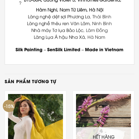
Hàm Nghi, Nam Từ Liêm, Hà Nội
Làng nghệ dệt sợi Phương La
, Thái Bình
Làng nghề thêu ren Văn Lâm
, Ninh Bình
Nhà máy Tơ lụa Bảo Lộc
, Lâm Đồng
Làng Lụa Á hậu Nha Xá
, Hà Nam
Silk Painting
–
SenSilk Limited
–
Made in Vietnam
SẢN PHẨM TƯƠNG TỰ
-15%
HẾT HÀNG