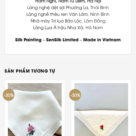
Hàm Nghi, Nam Từ Liêm, Hà Nội
Làng nghệ dệt sợi Phương La
, Thái Bình
Làng nghề thêu ren Văn Lâm
, Ninh Bình
Nhà máy Tơ lụa Bảo Lộc
, Lâm Đồng
Làng Lụa Á hậu Nha Xá
, Hà Nam
Silk Painting
–
SenSilk Limited
–
Made in Vietnam
SẢN PHẨM TƯƠNG TỰ
-30%
-30%