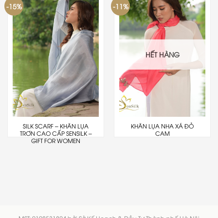
-15%
-11%
HẾT HÀNG
SILK SCARF – KHĂN LỤA
KHĂN LỤA NHA XÁ ĐỎ
TRƠN CAO CẤP SENSILK –
CAM
GIFT FOR WOMEN