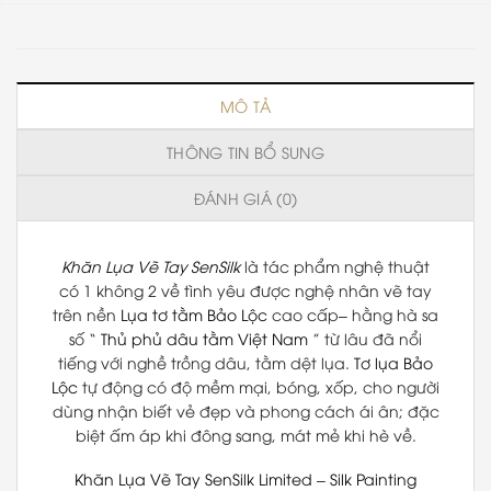
MÔ TẢ
THÔNG TIN BỔ SUNG
ĐÁNH GIÁ (0)
Khăn Lụa Vẽ Tay SenSilk
là tác phẩm nghệ thuật
có 1 không 2 về tình yêu được nghệ nhân vẽ tay
trên nền
Lụa tơ tằm Bảo Lộc
cao cấp– hằng hà sa
số “
Thủ phủ dâu tằm Việt Nam
” từ lâu đã nổi
tiếng với nghề trồng dâu, tằm dệt lụa.
Tơ lụa Bảo
Lộc
tự động có độ mềm mại, bóng, xốp, cho người
dùng nhận biết vẻ đẹp và phong cách ái ân; đặc
biệt ấm áp khi đông sang, mát mẻ khi hè về.
Khăn Lụa Vẽ Tay
SenSilk Limited
–
Silk Painting