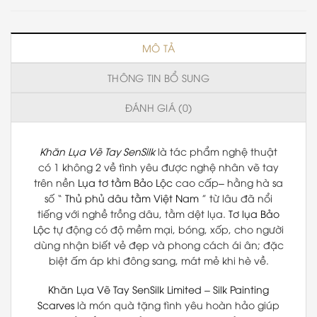
MÔ TẢ
THÔNG TIN BỔ SUNG
ĐÁNH GIÁ (0)
Khăn Lụa Vẽ Tay SenSilk
là tác phẩm nghệ thuật
có 1 không 2 về tình yêu được nghệ nhân vẽ tay
trên nền
Lụa tơ tằm Bảo Lộc
cao cấp– hằng hà sa
số “
Thủ phủ dâu tằm Việt Nam
” từ lâu đã nổi
tiếng với nghề trồng dâu, tằm dệt lụa.
Tơ lụa Bảo
Lộc
tự động có độ mềm mại, bóng, xốp, cho người
dùng nhận biết vẻ đẹp và phong cách ái ân; đặc
biệt ấm áp khi đông sang, mát mẻ khi hè về.
Khăn Lụa Vẽ Tay
SenSilk Limited
–
Silk Painting
Scarves
là món quà tặng tình yêu hoàn hảo giúp