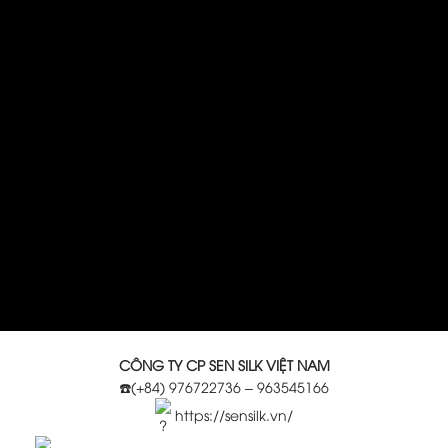
CÔNG TY CP SEN SILK VIỆT NAM
☎️(+84) 976722736 – 963545166
https://sensilk.vn/