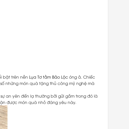
ổi bật trên nền
Lụa Tơ tằm Bảo Lộc
óng ả. Chiếc
ng số những món quà tặng thủ công mỹ nghệ mà
sự an yên đến lạ thường bởi gửi gắm trong đó là
 nhận được món quà nhỏ đáng yêu này.