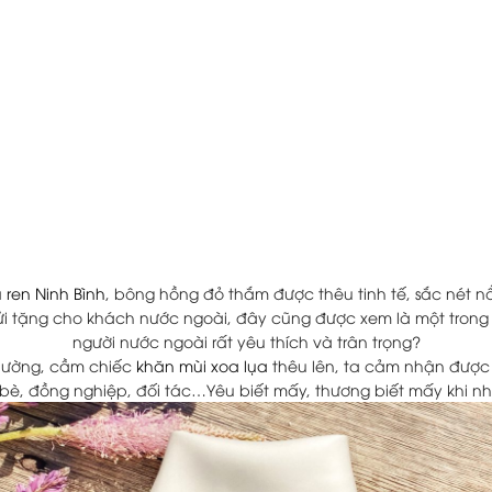
 ren Ninh Bình
, bông hồng đỏ thắm được thêu tinh tế, sắc nét n
 gửi tặng cho khách nước ngoài, đây cũng được xem là một tro
người nước ngoài rất yêu thích và trân trọng?
thường, cầm chiếc
khăn mùi xoa lụa
thêu lên, ta cảm nhận được 
 bè, đồng nghiệp, đối tác…Yêu biết mấy, thương biết mấy khi