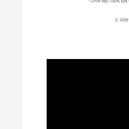
* Chất liệu 100%
lụa
2. Giặ