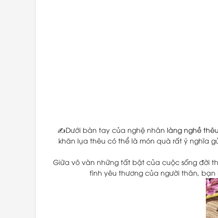
✍️Dưới bàn tay của nghệ nhân
làng nghề thêu
khăn lụa thêu có thể là món quà rất ý nghĩa
Giữa vô vàn những tất bật của cuộc sống đời 
tình yêu thương của người thân, bạn