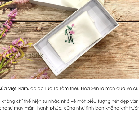
ủa Việt Nam,
do đó
Lụa Tơ Tằm
thêu Hoa Sen là món quà vô cùn
 không chỉ thể hiện sự nhắc nhớ về một biểu tượng nét đẹp văn
 cho sự may mắn, hạnh phúc, cũng như tình bạn khắng khít trườn