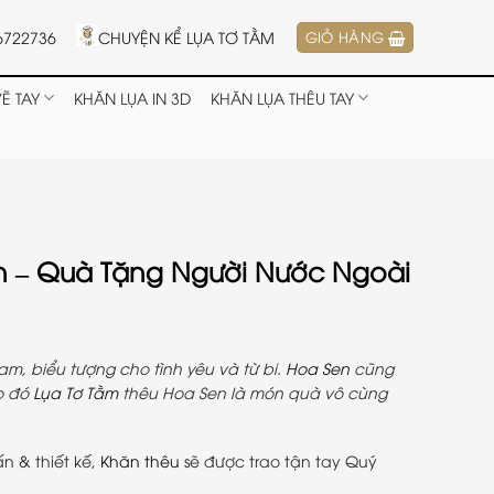
6722736
CHUYỆN KỂ LỤA TƠ TẰM
GIỎ HÀNG
Ẽ TAY
KHĂN LỤA IN 3D
KHĂN LỤA THÊU TAY
n – Quà Tặng Người Nước Ngoài
m, biểu tượng cho tình yêu và từ bi.
Hoa Sen
cũng
o đó
Lụa Tơ Tằm
thêu Hoa Sen là món quà vô cùng
ấn & thiết kế,
Khăn thêu
sẽ được trao tận tay Quý