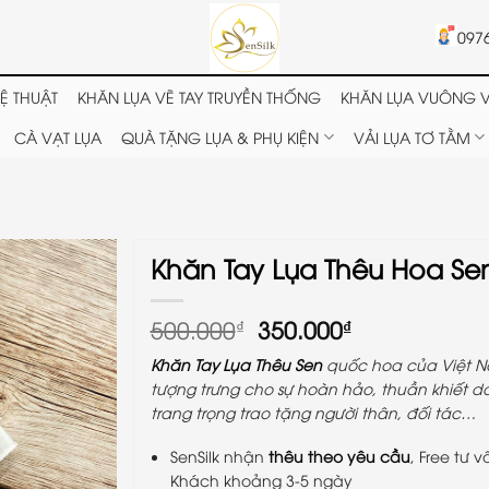
097
Ệ THUẬT
KHĂN LỤA VẼ TAY TRUYỀN THỐNG
KHĂN LỤA VUÔNG V
CÀ VẠT LỤA
QUÀ TẶNG LỤA & PHỤ KIỆN
VẢI LỤA TƠ TẰM
Khăn Tay Lụa Thêu Hoa Se
Giá
Giá
500.000
350.000
₫
₫
gốc
hiện
Khăn Tay Lụa Thêu Sen
quốc hoa của Việt Na
là:
tại
tượng trưng cho sự hoàn hảo, thuần khiết d
500.000₫.
là:
trang trọng trao tặng người thân, đối tác…
350.000₫.
SenSilk nhận
thêu theo yêu cầu
, Free tư v
Khách khoảng 3-5 ngày