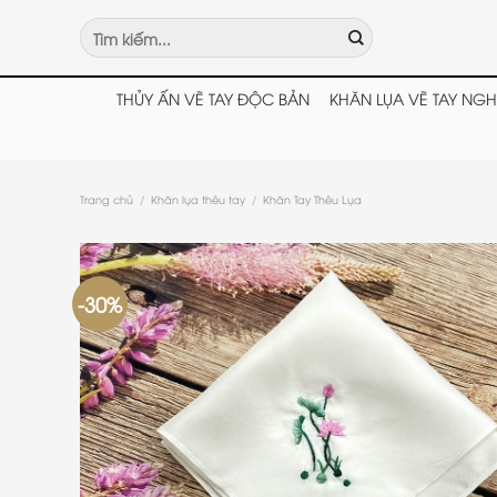
Chuyển
Tìm
đến
kiếm:
nội
dung
THỦY ẤN VẼ TAY ĐỘC BẢN
KHĂN LỤA VẼ TAY NGH
Trang chủ
/
Khăn lụa thêu tay
/
Khăn Tay Thêu Lụa
-30%