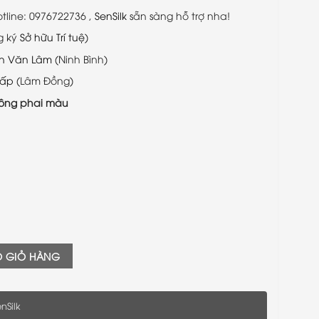
otline: 0976722736 ,
SenSilk
sẵn sàng hỗ trợ nha!
g ký
Sở hữu Trí tuệ
)
en Văn Lâm
(Ninh Bình)
cấp
(Lâm Đồng)
ông phai màu
- Quà Tặng Người Nước Ngoài số lượng
O GIỎ HÀNG
nSilk