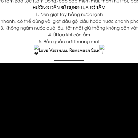
 tơ tằm Bảo Lộc
(Lâm Đồng) cao cấp mềm mại, thấm hút tốt, bả
HƯỚNG DẪN SỬ DỤNG LỤA TƠ TẰM
1. Nên giặt tay bằng nước lạnh
t nhanh, có thể dùng vài giọt dầu gội đầu hoặc nước chanh ph
3. Không ngâm nước quá lâu, tốt nhất giũ thẳng không cần vắt
4. Ủi
lụa
khi còn ẩm
5. Bảo quản nơi thoáng mát
Lᴏᴠᴇ Vɪᴇᴛɴᴀᴍ, Rᴇᴍᴇᴍʙᴇʀ Sɪʟᴋ
———————