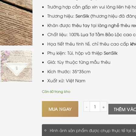
Trường hợp cần gấp xin vui lòng liên hệ h
Thương hiệu:
SenSilk
(thương hiệu đã đăn
Khăn được
thêu tay
tại
làng nghề thêu r
Chất liệu: 100%
Lụa Tơ Tằm Bảo Lộc cao 
Họa tiết thêu tinh tế, chỉ thêu cao cấp
kh
Phụ kiện: Túi, hộp và thiệp
SenSilk
Giá: tùy thuộc từng mẫu thêu
Kích thước: 35*35cm
Xuất xứ: Việt Nam
Còn 60 trong kho
Khăn Tay Lụa Thêu Hoa Sen 
MUA NGAY
THÊM VÀ
Hình ảnh sản phẩm được chụp thực tế tại Se