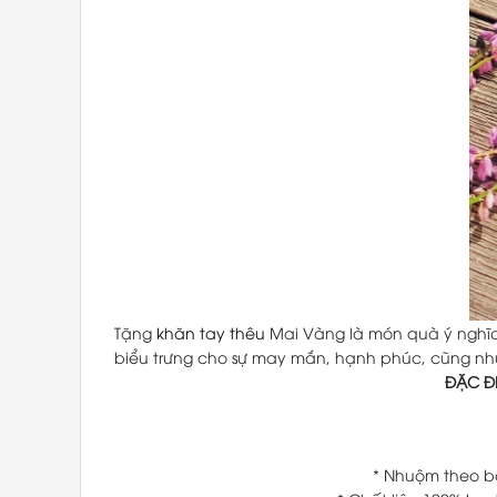
Tặng
khăn tay thêu
Mai Vàng là món quà ý nghĩa,
biểu trưng cho sự may mắn, hạnh phúc, cũng như
ĐẶC Đ
* Nhuộm theo b