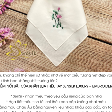
 không chỉ thể hiện sự nhắc nhớ về một biểu tượng nét đẹp vă
 tình bạn khắng khít trường tồn?
IỂM NỔI BẬT CỦA
KHĂN LỤA THÊU TAY
SENSILK LUXURY
–
EMBROIDERE
* SenSilk nhận
thêu theo yêu cầu
riêng của bạn nha
* Họa tiết thêu tinh tế, chỉ thêu cao cấp không phai màu
ảng màu Châu Âu bằng nguyên liệu nhập khẩu cao cấp, an to