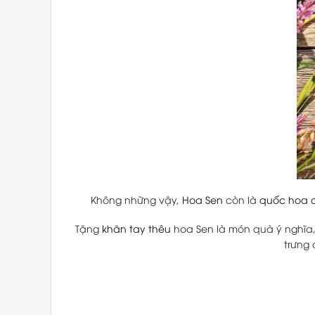
Không những vậy,
Hoa Sen
còn là
quốc hoa c
Tặng
khăn tay thêu
hoa Sen là món quà ý nghĩa,
trưng