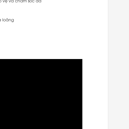
o vệ và chăm sóc da
a loãng