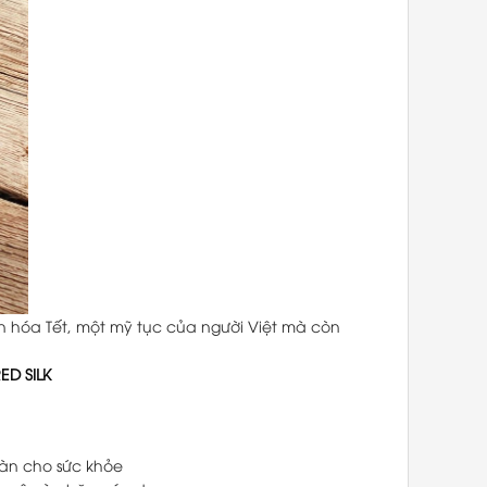
n hóa Tết, một mỹ tục của người Việt mà còn
D SILK
àn cho sức khỏe