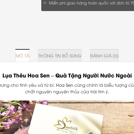
Miễn phí giao hàng toàn quốc với đơn từ 7
MÔ TẢ
THÔNG TIN BỔ SUNG
ĐÁNH GIÁ (0)
Lụa Thêu Hoa Sen
–
Quà Tặng Người Nước Ngoài
rưng cho tình yêu và từ bi.
Hoa Sen
cũng chính là biểu tượng củ
chất nguyên nguyên thủy của trái tim ý.