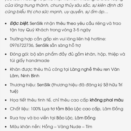
1.850.000₫.
là:
của lòng trung thành, chung thủy sâu sắc, sự kiên định đó
1.680.000₫.
cũng biểu thị cho sức mạnh, uy quyền, sự ấm áp…
Đặc biệt,
SenSilk
nhận
thêu theo yêu cầu
riêng và trao
tận tay Quý Khách trong vòng 3-5 ngày
Trường hợp cần gấp xin vui lòng liên hệ hotline:
0976722736,
SenSilk
sẵn sàng hỗ trợ
Đóng gói: bộ sản phẩm đầy đủ gồm khăn, hộp, thiệp và
túi giấy handmade
Khăn được thêu thủ công tại
Làng nghề thêu ren Văn
Lâm, Ninh Bình
Thương hiệu:
SenSilk
(thương hiệu đã đăng ký
Sở hữu Trí
tuệ
)
Họa tiết thêu tinh tế, chỉ thêu cao cấp
không phai màu
Chất liệu: 100%
Lụa tơ tằm Bảo Lộc cao cấp
, Lâm Đồng
Rua tay và bo viền tại
Bảo Lộc
,
Lâm Đồng
Màu khăn nền: Hồng – Vàng Nude – Tím