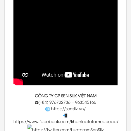
CÔNG TY CP SEN SILK VIỆT NAM
☎️(+84) 976722736 – 963545166
https://sensilk.vn/
https://www.facebook.com/khanluatotamcaocap/
https://twitter.com/LuatotamSenSilk