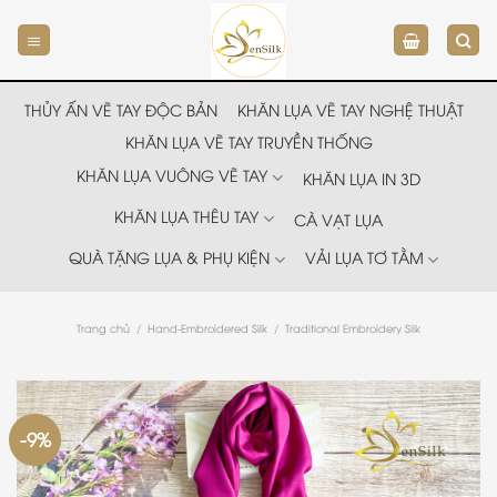
Chuyển
đến
nội
dung
THỦY ẤN VẼ TAY ĐỘC BẢN
KHĂN LỤA VẼ TAY NGHỆ THUẬT
KHĂN LỤA VẼ TAY TRUYỀN THỐNG
KHĂN LỤA VUÔNG VẼ TAY
KHĂN LỤA IN 3D
KHĂN LỤA THÊU TAY
CÀ VẠT LỤA
QUÀ TẶNG LỤA & PHỤ KIỆN
VẢI LỤA TƠ TẰM
Trang chủ
/
Hand-Embroidered Silk
/
Traditional Embroidery Silk
-9%