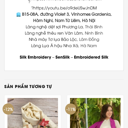
?
https://youtu.be/o9deUSwJnDM
B15-08A, đường Violet 3, Vinhomes Gardenia,
Hàm Nghi, Nam Từ Liêm, Hà Nội
Làng nghệ dệt sợi Phương La
, Thái Bình
Làng nghề thêu ren Văn Lâm
, Ninh Bình
Nhà máy Tơ lụa Bảo Lộc
, Lâm Đồng
Làng Lụa Á hậu Nha Xá
, Hà Nam
Silk Embroidery
–
SenSilk
–
Embroidered Silk
SẢN PHẨM TƯƠNG TỰ
-12%
-11%