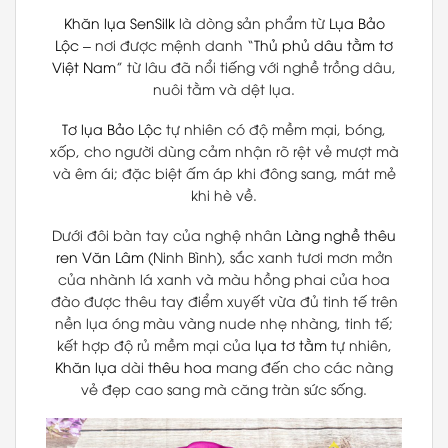
Khăn lụa
SenSilk
là dòng sản phẩm từ
Lụa Bảo
Lộc
– nơi được mệnh danh “
Thủ phủ dâu tằm tơ
Việt Nam
” từ lâu đã nổi tiếng với nghề trồng dâu,
nuôi tằm và dệt lụa.
Tơ lụa Bảo Lộc
tự nhiên có độ mềm mại, bóng,
xốp, cho người dùng cảm nhận rõ rệt vẻ mượt mà
và êm ái; đặc biệt ấm áp khi đông sang, mát mẻ
khi hè về.
Dưới đôi bàn tay của nghệ nhân
Làng nghề thêu
ren Văn Lâm
(Ninh Bình), sắc xanh tươi mơn mởn
của nhành lá xanh và màu hồng phai của hoa
đào được thêu tay điểm xuyết vừa đủ tinh tế trên
nền lụa óng màu vàng nude nhẹ nhàng, tinh tế;
kết hợp độ rủ mềm mại của
lụa tơ tằm
tự nhiên,
Khăn lụa
dài
thêu hoa
mang đến cho các nàng
vẻ đẹp cao sang mà căng tràn sức sống.