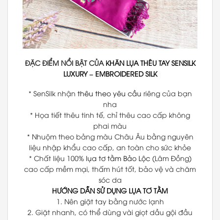
ĐẶC ĐIỂM NỔI BẬT CỦA
KHĂN LỤA THÊU TAY
SENSILK
LUXURY
–
EMBROIDERED SILK
* SenSilk nhận
thêu theo yêu cầu
riêng của bạn
nha
* Họa tiết thêu tinh tế, chỉ thêu cao cấp không
phai màu
* Nhuộm theo bảng màu Châu Âu bằng nguyên
liệu nhập khẩu cao cấp, an toàn cho sức khỏe
* Chất liệu 100%
lụa tơ tằm Bảo Lộc
(Lâm Đồng)
cao cấp mềm mại, thấm hút tốt, bảo vệ và chăm
sóc da
HƯỚNG DẪN SỬ DỤNG LỤA TƠ TẰM
1. Nên giặt tay bằng nước lạnh
2. Giặt nhanh, có thể dùng vài giọt dầu gội đầu