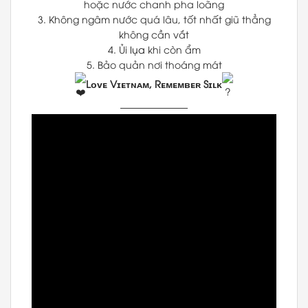
hoặc nước chanh pha loãng
3. Không ngâm nước quá lâu, tốt nhất giũ thẳng
không cần vắt
4. Ủi
lụa
khi còn ẩm
5. Bảo quản nơi thoáng mát
Lᴏᴠᴇ Vɪᴇᴛɴᴀᴍ, Rᴇᴍᴇᴍʙᴇʀ Sɪʟᴋ
———————