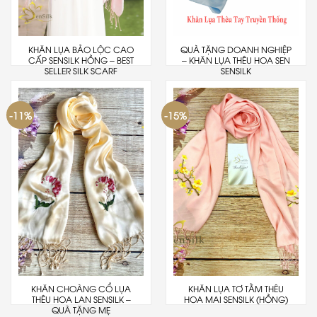
KHĂN LỤA BẢO LỘC CAO
QUÀ TẶNG DOANH NGHIỆP
CẤP SENSILK HỒNG – BEST
– KHĂN LỤA THÊU HOA SEN
SELLER SILK SCARF
SENSILK
-11%
-15%
KHĂN CHOÀNG CỔ LỤA
KHĂN LỤA TƠ TẰM THÊU
THÊU HOA LAN SENSILK –
HOA MAI SENSILK (HỒNG)
QUÀ TẶNG MẸ