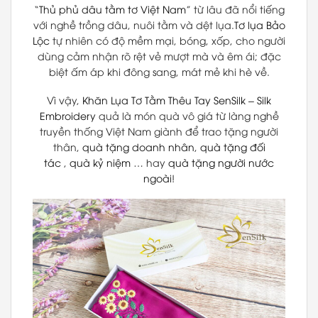
“
Thủ phủ dâu tằm tơ Việt Nam
” từ lâu đã nổi tiếng
với nghề trồng dâu, nuôi tằm và dệt lụa.
Tơ lụa Bảo
Lộc
tự nhiên có độ mềm mại, bóng, xốp, cho người
dùng cảm nhận rõ rệt vẻ mượt mà và êm ái; đặc
biệt ấm áp khi đông sang, mát mẻ khi hè về.
Vì vậy,
Khăn Lụa Tơ Tằm Thêu Tay
SenSilk
–
Silk
Embroidery
quả là món quà vô giá từ làng nghề
truyền thống Việt Nam giành để trao tặng người
thân,
quà tặng doanh nhân
,
quà tặng đối
tác
,
quà kỷ niệm
… hay
quà tặng người nước
ngoài
!