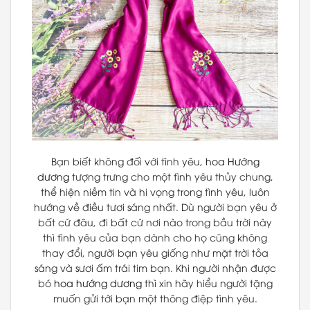
Bạn biết không đối với tình yêu,
hoa Hướng
dương
tượng trưng cho một tình yêu thủy chung,
thể hiện niềm tin và hi vọng trong tình yêu, luôn
hướng về điều tươi sáng nhất. Dù người bạn yêu ở
bất cứ đâu, đi bất cứ nơi nào trong bầu trời này
thì tình yêu của bạn dành cho họ cũng không
thay đổi, người bạn yêu giống như mặt trời tỏa
sáng và sươi ấm trái tim bạn. Khi người nhận được
bó
hoa hướng dương
thì xin hãy hiểu người tặng
muốn gửi tới bạn một thông điệp tình yêu.