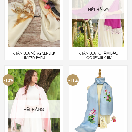
HẾT HÀNG
KHĂN LỤA VẼ TAY SENSILK
KHĂN LỤA TƠ TẰM BẢO
LIMITED PARIS
LỘC SENSILK TÍM
-10%
-11%
HẾT HÀNG