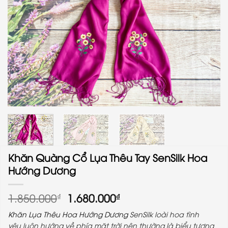
Khăn Quàng Cổ Lụa Thêu Tay SenSilk Hoa
Hướng Dương
Giá
Giá
1.850.000
1.680.000
₫
₫
gốc
hiện
Khăn Lụa Thêu
Hoa Hướng Dương
SenSilk loài hoa tình
là:
tại
yêu
luôn hướng về phía mặt trời nên thường là biểu tượng