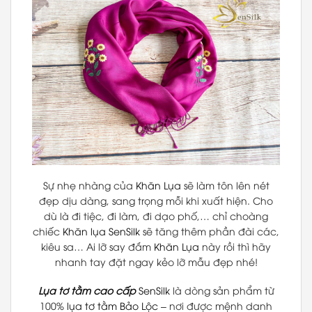
Sự nhẹ nhàng của
Khăn Lụa
sẽ làm tôn lên nét
đẹp dịu dàng, sang trọng mỗi khi xuất hiện. Cho
dù là đi tiệc, đi làm, đi dạo phố,… chỉ choàng
chiếc
Khăn lụa SenSilk
sẽ tăng thêm phần đài các,
kiêu sa… Ai lỡ say đắm
Khăn Lụa
này rồi thì hãy
nhanh tay đặt ngay kẻo lỡ mẫu đẹp nhé!
Lụa tơ tằm cao cấp
SenSilk
là dòng sản phẩm từ
100%
lụa tơ tằm Bảo Lộc
– nơi được mệnh danh