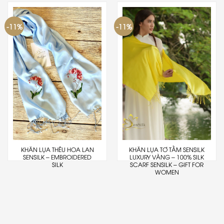
-11%
-11%
KHĂN LỤA THÊU HOA LAN
KHĂN LỤA TƠ TẰM SENSILK
SENSILK – EMBROIDERED
LUXURY VÀNG – 100% SILK
SILK
SCARF SENSILK – GIFT FOR
WOMEN