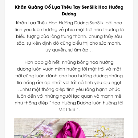
Khăn Quàng Cổ Lụa Thêu Tay
SenSilk
Hoa Hướng
Dương
Khăn Lụa Thêu
Hoa Hướng Dương
SenSilk loài hoa
tình yêu
luôn hướng về phía mặt trời nên thường là
biểu tượng của lòng trung thành, chung thủy sâu
sắc, sự kiên định đó cũng biểu thị cho sức mạnh,
uy quyền, sự ấm áp…
Hơn bao giờ hết, những bông
hoa hướng
dương
luôn vươn mình hướng tới mặt trời và mặt
trời cũng luôn dành cho hoa hướng dương những
tia nắng ấm áp nhất với tất cả tình yêu dịu ngọt
…như một thông điệp tình yêu rằng hạnh phúc
luôn đến với những người lạc quan và mạnh mẽ
như thông điệp “
Hoa Hướng Dương
luôn hướng tới
Mặt Trời “.