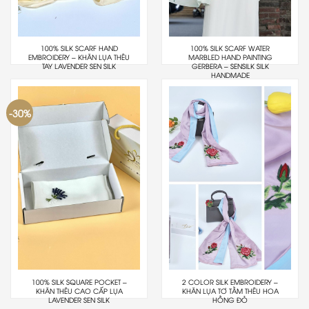
100% SILK SCARF HAND
100% SILK SCARF WATER
EMBROIDERY – KHĂN LỤA THÊU
MARBLED HAND PAINTING
TAY LAVENDER SEN SILK
GERBERA – SENSILK SILK
HANDMADE
-30%
100% SILK SQUARE POCKET –
2 COLOR SILK EMBROIDERY –
KHĂN THÊU CAO CẤP LỤA
KHĂN LỤA TƠ TẰM THÊU HOA
LAVENDER SEN SILK
HỒNG ĐỎ