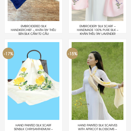
EMBROIDERED SILK
EMBROIDERY SILK SCARF –
HANDKERCHIEF – KHĂN TAY THÊU
HANDMADE 100% PURE SILK –
SEN SILK CẨM TÚ CẦU
KHĂN THÊU TAY LAVENDER
-17%
-15%
HAND PAINTED SILK SCARF
HAND PAINTED SILK SCARVES
SENSILK CHRYSANTHEMUM –
WITH APRICOT BLOSSOMS –