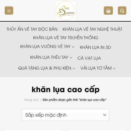
Chuyển
đến
nội
dung
THỦY ẤN VẼ TAY ĐỘC BẢN
KHĂN LỤA VẼ TAY NGHỆ THUẬT
KHĂN LỤA VẼ TAY TRUYỀN THỐNG
KHĂN LỤA VUÔNG VẼ TAY
KHĂN LỤA IN 3D
KHĂN LỤA THÊU TAY
CÀ VẠT LỤA
QUÀ TẶNG LỤA & PHỤ KIỆN
VẢI LỤA TƠ TẰM
khăn lụa cao cấp
Trang chủ
/
Sản phẩm được gắn thẻ “khăn lụa cao cấp”