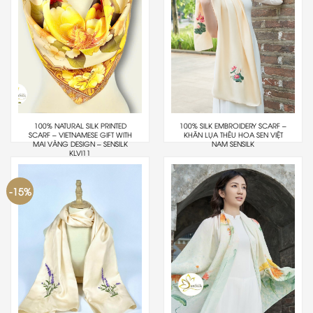
100% NATURAL SILK PRINTED
100% SILK EMBROIDERY SCARF –
SCARF – VIETNAMESE GIFT WITH
KHĂN LỤA THÊU HOA SEN VIỆT
MAI VÀNG DESIGN – SENSILK
NAM SENSILK
KLVI11
-15%