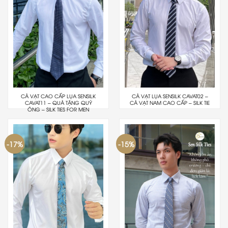
CÀ VẠT CAO CẤP LỤA SENSILK
CÀ VẠT LỤA SENSILK CAVAT02 –
CAVAT11 – QUÀ TẶNG QUÝ
CÀ VẠT NAM CAO CẤP – SILK TIE
ÔNG – SILK TIES FOR MEN
-17%
-15%