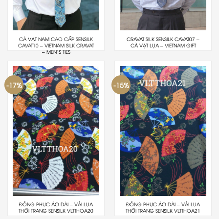
CÀ VẠT NAM CAO CẤP SENSILK
CRAVAT SILK SENSILK CAVAT07 –
CAVAT10 – VIETNAM SILK CRAVAT
CÀ VẠT LỤA – VIETNAM GIFT
– MEN’S TIES
-17%
-15%
ĐỒNG PHỤC ÁO DÀI – VẢI LỤA
ĐỒNG PHỤC ÁO DÀI – VẢI LỤA
THỜI TRANG SENSILK VLTTHOA20
THỜI TRANG SENSILK VLTTHOA21