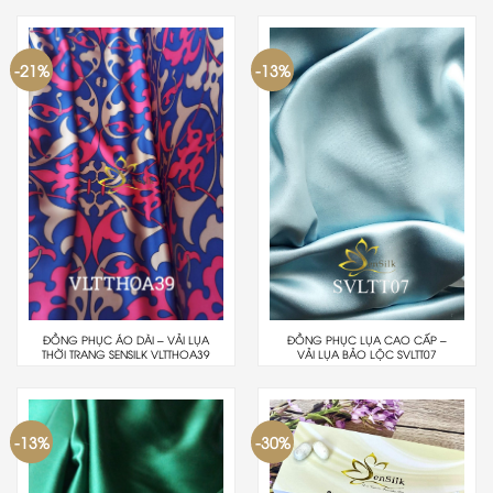
-21%
-13%
ĐỒNG PHỤC ÁO DÀI – VẢI LỤA
ĐỒNG PHỤC LỤA CAO CẤP –
THỜI TRANG SENSILK VLTTHOA39
VẢI LỤA BẢO LỘC SVLTT07
-13%
-30%