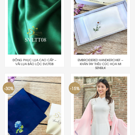
ĐỒNG PHỤC LỤA CAO CẤP –
EMBROIDERED HANDKERCHIEF –
VẢI LỤA BẢO LỘC SVLTT08
KHĂN TAY THÊU CÚC HỌA MI
SENSILK
-30%
-15%