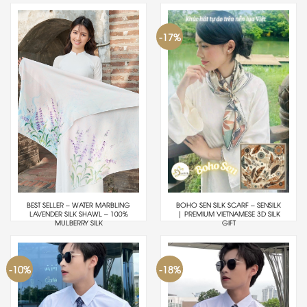
-17%
BEST SELLER – WATER MARBLING
BOHO SEN SILK SCARF – SENSILK
LAVENDER SILK SHAWL – 100%
| PREMIUM VIETNAMESE 3D SILK
MULBERRY SILK
GIFT
-10%
-18%