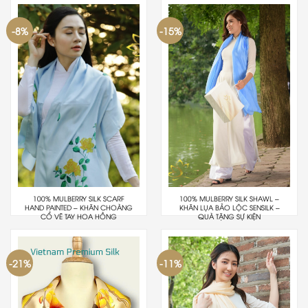
-8%
-15%
100% MULBERRY SILK SCARF
100% MULBERRY SILK SHAWL –
HAND PAINTED – KHĂN CHOÀNG
KHĂN LỤA BẢO LỘC SENSILK –
CỔ VẼ TAY HOA HỒNG
QUÀ TẶNG SỰ KIỆN
-21%
-11%