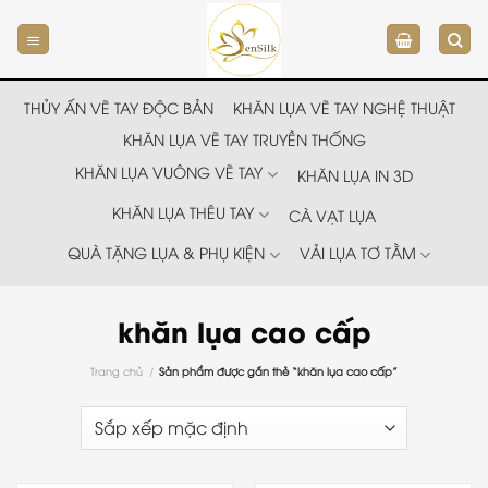
Chuyển
đến
nội
dung
THỦY ẤN VẼ TAY ĐỘC BẢN
KHĂN LỤA VẼ TAY NGHỆ THUẬT
KHĂN LỤA VẼ TAY TRUYỀN THỐNG
KHĂN LỤA VUÔNG VẼ TAY
KHĂN LỤA IN 3D
KHĂN LỤA THÊU TAY
CÀ VẠT LỤA
QUÀ TẶNG LỤA & PHỤ KIỆN
VẢI LỤA TƠ TẰM
khăn lụa cao cấp
Trang chủ
/
Sản phẩm được gắn thẻ “khăn lụa cao cấp”