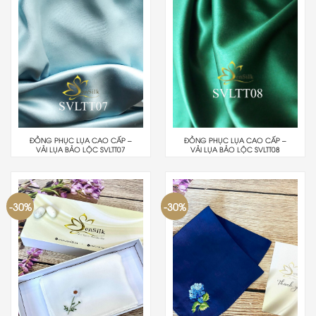
ĐỒNG PHỤC LỤA CAO CẤP –
ĐỒNG PHỤC LỤA CAO CẤP –
VẢI LỤA BẢO LỘC SVLTT07
VẢI LỤA BẢO LỘC SVLTT08
-30%
-30%