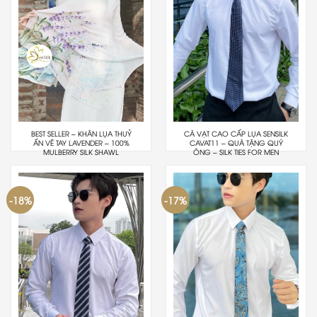
BEST SELLER – KHĂN LỤA THUỶ
CÀ VẠT CAO CẤP LỤA SENSILK
ẤN VẼ TAY LAVENDER – 100%
CAVAT11 – QUÀ TẶNG QUÝ
MULBERRY SILK SHAWL
ÔNG – SILK TIES FOR MEN
-18%
-17%