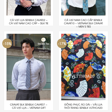
CÀ VẠT LỤA SENSILK CAVAT02 –
CÀ VẠT NAM CAO CẤP SENSILK
CÀ VẠT NAM CAO CẤP – SILK TIE
CAVAT10 – VIETNAM SILK CRAVAT
– MEN’S TIES
-15%
-17%
CRAVAT SILK SENSILK CAVAT07 –
ĐỒNG PHỤC ÁO DÀI – VẢI LỤA
CÀ VẠT LỤA – VIETNAM GIFT
THỜI TRANG SENSILK VLTTHOA20