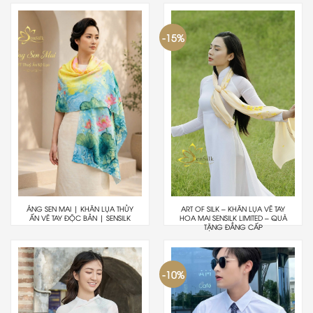
-15%
ÁNG SEN MAI | KHĂN LỤA THỦY
ART OF SILK – KHĂN LỤA VẼ TAY
ẤN VẼ TAY ĐỘC BẢN | SENSILK
HOA MAI SENSILK LIMITED – QUÀ
TẶNG ĐẲNG CẤP
-10%