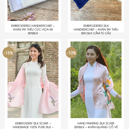
EMBROIDERED HANDKERCHIEF –
EMBROIDERED SILK
KHĂN TAY THÊU CÚC HỌA MI
HANDKERCHIEF – KHĂN TAY THÊU
SENSILK
SEN SILK CẨM TÚ CẦU
-15%
-10%
EMBROIDERY SILK SCARF –
HAND PAINTING SILK SCARF
HANDMADE 100% PURE SILK –
SENSILK – KHĂN QUÀNG CỔ VẼ