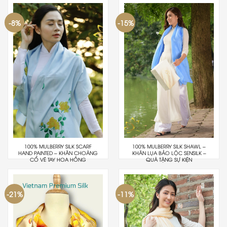
-8%
-15%
100% MULBERRY SILK SCARF
100% MULBERRY SILK SHAWL –
HAND PAINTED – KHĂN CHOÀNG
KHĂN LỤA BẢO LỘC SENSILK –
CỔ VẼ TAY HOA HỒNG
QUÀ TẶNG SỰ KIỆN
-21%
-11%