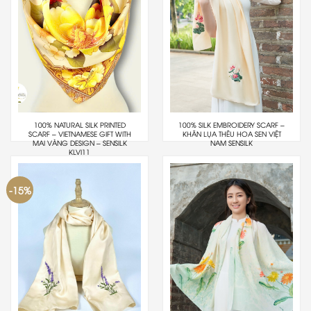
100% NATURAL SILK PRINTED
100% SILK EMBROIDERY SCARF –
SCARF – VIETNAMESE GIFT WITH
KHĂN LỤA THÊU HOA SEN VIỆT
MAI VÀNG DESIGN – SENSILK
NAM SENSILK
KLVI11
-15%