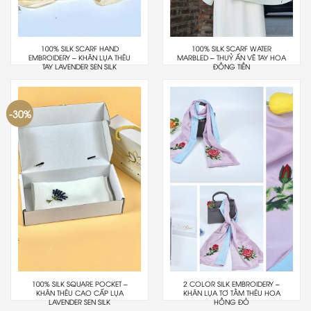
100% SILK SCARF HAND
100% SILK SCARF WATER
EMBROIDERY – KHĂN LỤA THÊU
MARBLED – THUỶ ẤN VẼ TAY HOA
TAY LAVENDER SEN SILK
ĐỒNG TIỀN
-30%
100% SILK SQUARE POCKET –
2 COLOR SILK EMBROIDERY –
KHĂN THÊU CAO CẤP LỤA
KHĂN LỤA TƠ TẰM THÊU HOA
LAVENDER SEN SILK
HỒNG ĐỎ