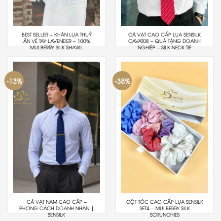
BEST SELLER – KHĂN LỤA THUỶ
CÀ VẠT CAO CẤP LỤA SENSILK
ẤN VẼ TAY LAVENDER – 100%
CAVAT08 – QUÀ TẶNG DOANH
MULBERRY SILK SHAWL
NGHIỆP – SILK NECK TIE
-13%
-38%
CÀ VẠT NAM CAO CẤP –
CỘT TÓC CAO CẤP LỤA SENSILK
PHONG CÁCH DOANH NHÂN |
SET4 – MULBERRY SILK
SENSILK
SCRUNCHIES