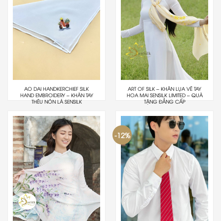
AO DAI HANDKERCHIEF SILK
ART OF SILK – KHĂN LỤA VẼ TAY
HAND EMBROIDERY – KHĂN TAY
HOA MAI SENSILK LIMITED – QUÀ
THÊU NÓN LÁ SENSILK
TẶNG ĐẲNG CẤP
-12%