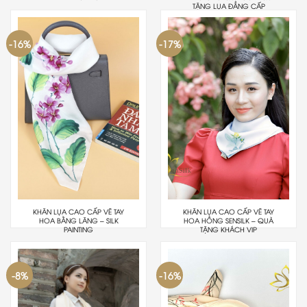
TẶNG LỤA ĐẲNG CẤP
-16%
-17%
KHĂN LỤA CAO CẤP VẼ TAY
KHĂN LỤA CAO CẤP VẼ TAY
HOA BẰNG LĂNG – SILK
HOA HỒNG SENSILK – QUÀ
PAINTING
TẶNG KHÁCH VIP
-8%
-16%