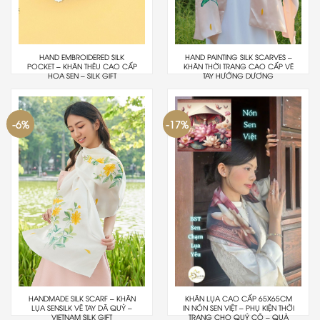
HAND EMBROIDERED SILK
HAND PAINTING SILK SCARVES –
POCKET – KHĂN THÊU CAO CẤP
KHĂN THỜI TRANG CAO CẤP VẼ
HOA SEN – SILK GIFT
TAY HƯỚNG DƯƠNG
-6%
-17%
HANDMADE SILK SCARF – KHĂN
KHĂN LỤA CAO CẤP 65X65CM
LỤA SENSILK VẼ TAY DÃ QUỲ –
IN NÓN SEN VIỆT – PHỤ KIỆN THỜI
VIETNAM SILK GIFT
TRANG CHO QUÝ CÔ – QUÀ