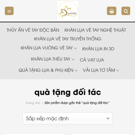
Chuyển
đến
nội
dung
THỦY ẤN VẼ TAY ĐỘC BẢN
KHĂN LỤA VẼ TAY NGHỆ THUẬT
KHĂN LỤA VẼ TAY TRUYỀN THỐNG
KHĂN LỤA VUÔNG VẼ TAY
KHĂN LỤA IN 3D
KHĂN LỤA THÊU TAY
CÀ VẠT LỤA
QUÀ TẶNG LỤA & PHỤ KIỆN
VẢI LỤA TƠ TẰM
quà tặng đối tác
Trang chủ
/
Sản phẩm được gắn thẻ “quà tặng đối tác”