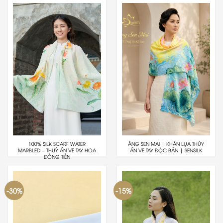
100% SILK SCARF WATER
ÁNG SEN MAI | KHĂN LỤA THỦY
MARBLED – THUỶ ẤN VẼ TAY HOA
ẤN VẼ TAY ĐỘC BẢN | SENSILK
ĐỒNG TIỀN
-30%
-15%