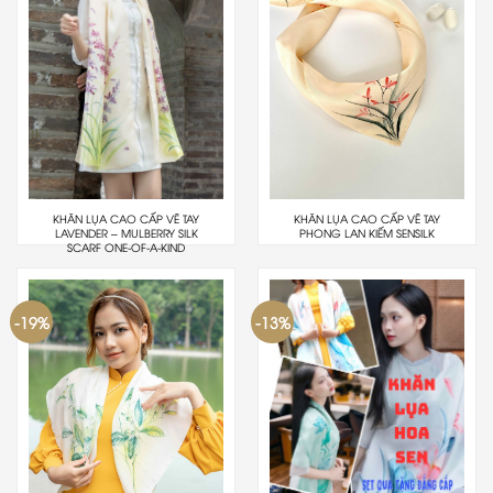
KHĂN LỤA CAO CẤP VẼ TAY
KHĂN LỤA CAO CẤP VẼ TAY
LAVENDER – MULBERRY SILK
PHONG LAN KIẾM SENSILK
SCARF ONE-OF-A-KIND
-19%
-13%