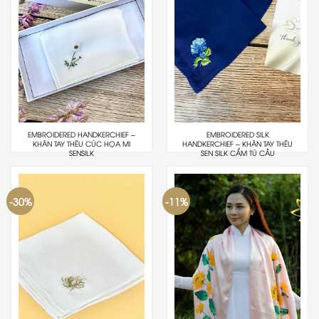
EMBROIDERED HANDKERCHIEF –
EMBROIDERED SILK
KHĂN TAY THÊU CÚC HỌA MI
HANDKERCHIEF – KHĂN TAY THÊU
SENSILK
SEN SILK CẨM TÚ CẦU
-30%
-11%