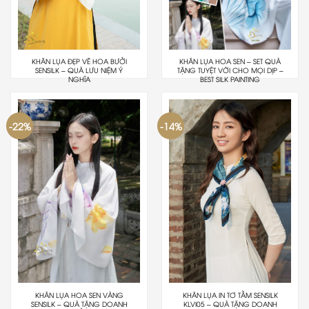
KHĂN LỤA ĐẸP VẼ HOA BƯỞI
KHĂN LỤA HOA SEN – SET QUÀ
SENSILK – QUÀ LƯU NIỆM Ý
TẶNG TUYỆT VỜI CHO MỌI DỊP –
NGHĨA
BEST SILK PAINTING
-22%
-14%
KHĂN LỤA HOA SEN VÀNG
KHĂN LỤA IN TƠ TẰM SENSILK
SENSILK – QUÀ TẶNG DOANH
KLVI05 – QUÀ TẶNG DOANH