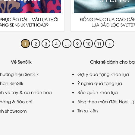
HỤC ÁO DÀI – VẢI LỤA THỜI
ĐỒNG PHỤC LỤA CAO CẤP 
ANG SENSILK VLTTHOA39
LỤA BẢO LỘC SVLTT0
1
2
3
4
…
9
10
11
Về SenSilk
Chia sẻ dành cho b
 thương hiệu SenSilk
Gợi ý quà tặng khăn lụa
hân SenSilk
Ý nghĩa quà tặng lụa
ình vẽ tay & cá nhân hoá
Bảo quản khăn lụa
hàng & Báo chí
Blog theo mùa (Tết, Noel…)
Tin sự kiện
nh showroom