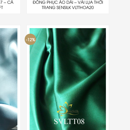
07 – CÀ
ĐỒNG PHỤC ÁO DÀI – VẢI LỤA THỜI
FT
TRANG SENSILK VLTTHOA20
-12%