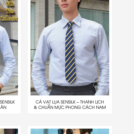
SENSILK
CÀ VẠT LỤA SENSILK – THANH LỊCH
HÂN
& CHUẨN MỰC PHONG CÁCH NAM