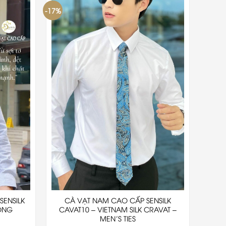
-17%
SENSILK
CÀ VẠT NAM CAO CẤP SENSILK
ÔNG
CAVAT10 – VIETNAM SILK CRAVAT –
MEN’S TIES