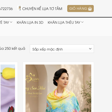
6722736
CHUYỆN KỂ LỤA TƠ TẰM
GIỎ HÀNG
Ẽ TAY
KHĂN LỤA IN 3D
KHĂN LỤA THÊU TAY
của 250 kết quả