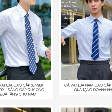
VẠT LỤA CAO CẤP SENSILK
CÀ VẠT LỤA NAM CAO CẤP 
09 – ĐẲNG CẤP QUÝ ÔNG –
– QUÀ TẶNG DOANH N
QUÀ TẶNG CHO NAM