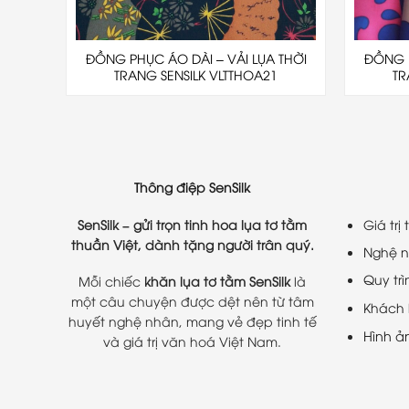
ĐỒNG PHỤC ÁO DÀI – VẢI LỤA THỜI
ĐỒNG P
TRANG SENSILK VLTTHOA21
TR
Thông điệp SenSilk
SenSilk – gửi trọn tinh hoa lụa tơ tằm
Giá trị
thuần Việt, dành tặng người trân quý.
Nghệ n
Quy tr
Mỗi chiếc
khăn lụa tơ tằm SenSilk
là
một câu chuyện được dệt nên từ tâm
Khách 
huyết nghệ nhân, mang vẻ đẹp tinh tế
Hình ả
và giá trị văn hoá Việt Nam.