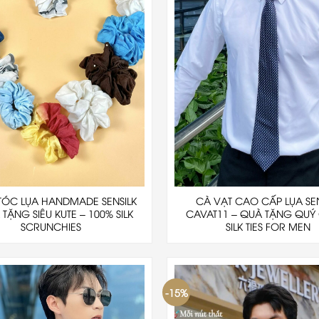
TÓC LỤA HANDMADE SENSILK
CÀ VẠT CAO CẤP LỤA SEN
TẶNG SIÊU KUTE – 100% SILK
CAVAT11 – QUÀ TẶNG QUÝ
SCRUNCHIES
SILK TIES FOR MEN
-15%