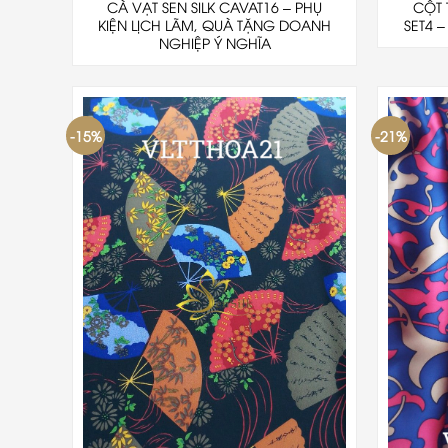
CÀ VẠT SEN SILK CAVAT16 – PHỤ
CỘT 
KIỆN LỊCH LÃM, QUÀ TẶNG DOANH
SET4 
NGHIỆP Ý NGHĨA
-15%
-21%