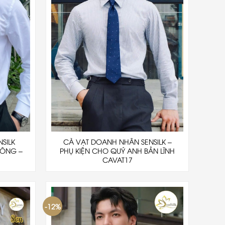
SILK
CÀ VẠT DOANH NHÂN SENSILK –
 ÔNG –
PHỤ KIỆN CHO QUÝ ANH BẢN LĨNH
CAVAT17
-12%