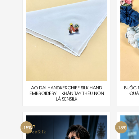
AO DAI HANDKERCHIEF SILK HAND
BUỘC 
EMBROIDERY – KHĂN TAY THÊU NÓN
– QUÀ 
LÁ SENSILK
-15%
-13%