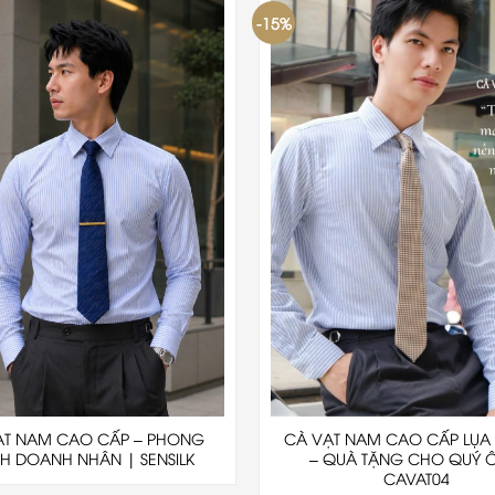
-15%
ẠT NAM CAO CẤP – PHONG
CÀ VẠT NAM CAO CẤP LỤA 
H DOANH NHÂN | SENSILK
– QUÀ TẶNG CHO QUÝ 
CAVAT04