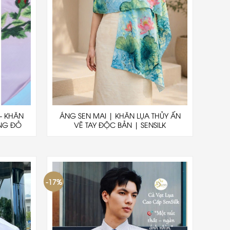
– KHĂN
ÁNG SEN MAI | KHĂN LỤA THỦY ẤN
NG ĐỎ
VẼ TAY ĐỘC BẢN | SENSILK
-17%