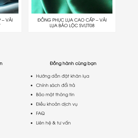
– VẢI
ĐỒNG PHỤC LỤA CAO CẤP – VẢI
7
LỤA BẢO LỘC SVLTT08
ạn
Đồng hành cùng bạn
Hướng dẫn đặt khăn lụa
Chính sách đổi trả
Bảo mật thông tin
Điều khoản dịch vụ
FAQ
Liên hệ & tư vấn