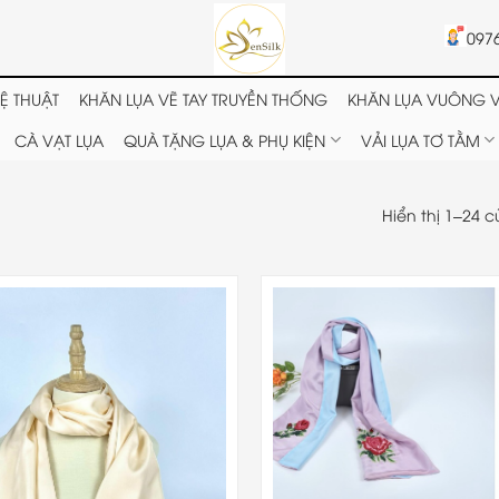
097
Ệ THUẬT
KHĂN LỤA VẼ TAY TRUYỀN THỐNG
KHĂN LỤA VUÔNG V
CÀ VẠT LỤA
QUÀ TẶNG LỤA & PHỤ KIỆN
VẢI LỤA TƠ TẰM
Hiển thị 1–24 