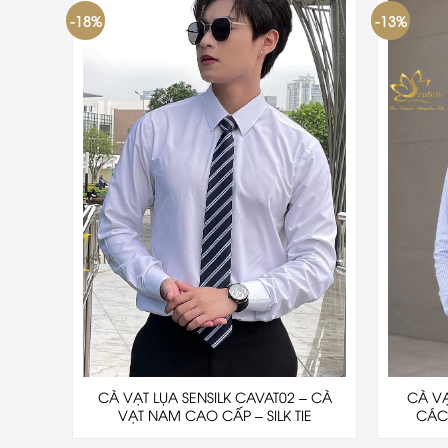
-18%
-13%
CÀ VẠT LỤA SENSILK CAVAT02 – CÀ
CÀ V
VẠT NAM CAO CẤP – SILK TIE
CÁC