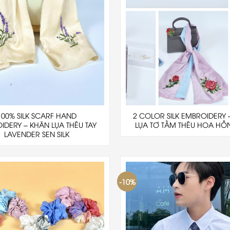
100% SILK SCARF HAND
2 COLOR SILK EMBROIDERY 
IDERY – KHĂN LỤA THÊU TAY
LỤA TƠ TẰM THÊU HOA HỒ
LAVENDER SEN SILK
-10%