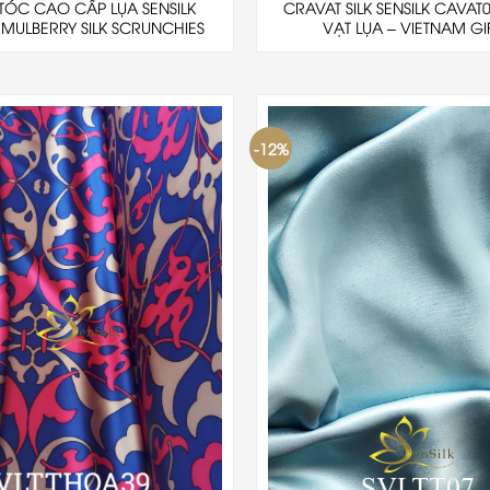
TÓC CAO CẤP LỤA SENSILK
CRAVAT SILK SENSILK CAVAT
– MULBERRY SILK SCRUNCHIES
VẠT LỤA – VIETNAM GI
-12%