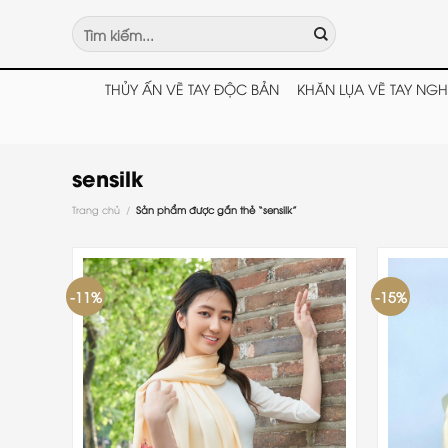
Chuyển
Tìm
đến
kiếm:
nội
dung
THỦY ẤN VẼ TAY ĐỘC BẢN
KHĂN LỤA VẼ TAY NGH
sensilk
Trang chủ
/
Sản phẩm được gắn thẻ “sensilk”
-11%
-15%