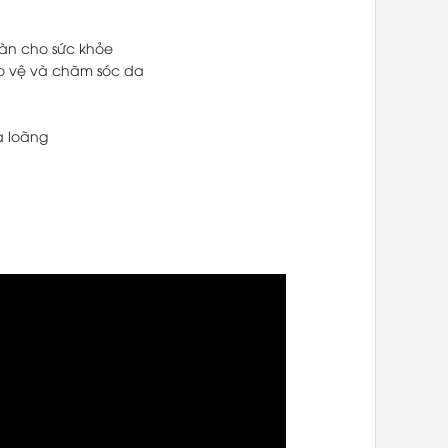
àn cho sức khỏe
o vệ và chăm sóc da
a loãng