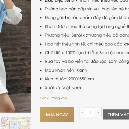
Trường hợp cần gấp xin vui lòng liên hệ h
Đóng gói: bộ sản phẩm đầy đủ gồm khăn,
Khăn được thêu thủ công tại
Làng nghề t
Thương hiệu:
SenSilk
(thương hiệu đã đăn
Họa tiết thêu tinh tế, chỉ thêu cao cấp
kh
Chất liệu: 100%
Lụa tơ tằm Bảo Lộc cao 
Rua tay và bo viền tại
Bảo Lộc
,
Lâm Đồng
Màu khăn nền: Xanh
Kích thước: 2000*550mm
Xuất xứ: Việt Nam
Còn 61 trong kho
Khăn Lụa Thêu Phượng Hoàng
MUA NGAY
THÊM VÀ