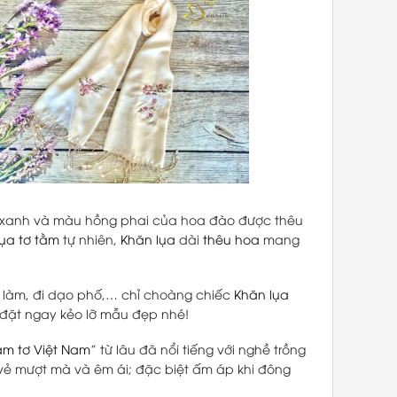
á xanh và màu hồng phai của hoa đào được thêu
lụa tơ tằm
tự nhiên,
Khăn lụa
dài
thêu hoa
mang
 đi làm, đi dạo phố,… chỉ choàng chiếc
Khăn lụa
 đặt ngay kẻo lỡ mẫu đẹp nhé!
ằm tơ Việt Nam
” từ lâu đã nổi tiếng với nghề trồng
vẻ mượt mà và êm ái; đặc biệt ấm áp khi đông