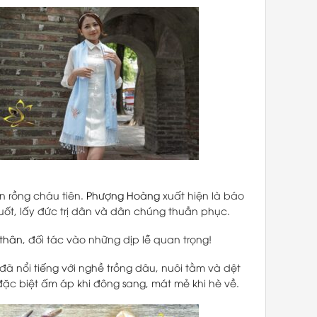
n rồng cháu tiên.
Phượng Hoàng
xuất hiện là báo
 suốt, lấy đức trị dân và dân chúng thuần phục.
 thân
, đối tác vào những dịp lễ quan trọng!
 đã nổi tiếng với nghề trồng dâu, nuôi tằm và dệt
ặc biệt ấm áp khi đông sang, mát mẻ khi hè về.