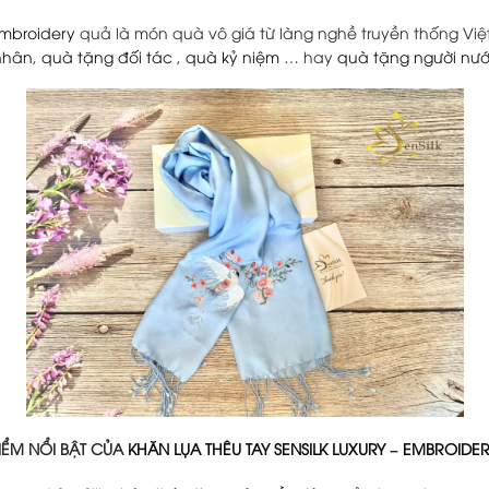
 Embroidery
quả là món quà vô giá từ làng nghề truyền thống Việ
nhân
,
quà tặng đối tác
,
quà kỷ niệm
… hay
quà tặng người nướ
IỂM NỔI BẬT CỦA
KHĂN LỤA THÊU TAY
SENSILK LUXURY
–
EMBROIDERE