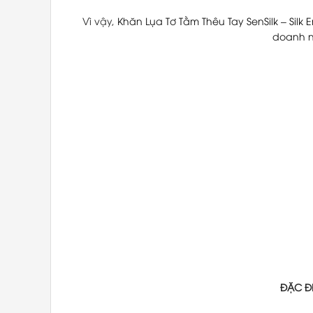
Vì vậy,
Khăn Lụa Tơ Tằm Thêu Tay
SenSilk
–
Silk
doanh 
ĐẶC Đ