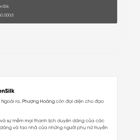
nSilk
50.000đ
enSilk
 Ngoài ra,
Phượng Hoàng
còn đại diện cho đạo
p và sự mềm mại thanh lịch duyên dáng của các
dáng và tao nhã của những người phụ nữ truyền