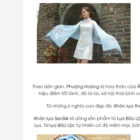
Theo dân gian,
Phượng Hoàng
là hóa thân của
Â
hiệu điềm tốt lành, đó là lúc xã hội thái bình
Từ những ý nghĩa cao đẹp đó,
Khăn lụa t
Khăn lụa
SenSilk
là dòng sản phẩm từ
Lụa Bảo L
lụa.
Tơ lụa Bảo Lộc
tự nhiên có độ mềm mại, bóng