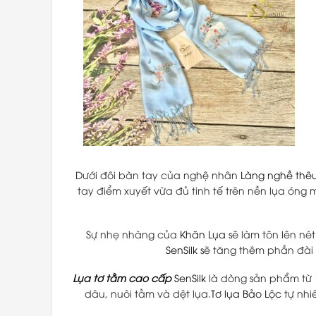
Dưới đôi bàn tay của nghệ nhân
Làng nghề thê
tay điểm xuyết vừa đủ tinh tế trên nền lụa ón
Sự nhẹ nhàng của
Khăn Lụa
sẽ làm tôn lên nét
SenSilk
sẽ tăng thêm phần đài 
Lụa tơ tằm cao cấp
SenSilk
là dòng sản phẩm từ
dâu, nuôi tằm và dệt lụa.
Tơ lụa Bảo Lộc
tự nhi