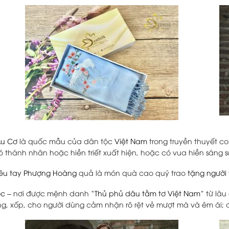
u Cơ
là quốc mẫu của dân tộc
Việt Nam
trong truyền thuyết co
 có thánh nhân hoặc hiền triết xuất hiện, hoặc có vua hiền sáng
hêu tay Phượng Hoàng
quả là món quà cao quý trao
tặng người
ộc
– nơi được mệnh danh “
Thủ phủ dâu tằm tơ Việt Nam
” từ lâu
, xốp, cho người dùng cảm nhận rõ rệt vẻ mượt mà và êm ái; đ