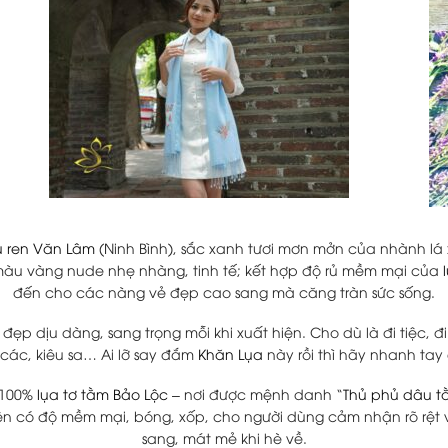
u ren Văn Lâm
(Ninh Bình), sắc xanh tươi mơn mởn của nhành l
g màu vàng nude nhẹ nhàng, tinh tế; kết hợp độ rủ mềm mại của
đến cho các nàng vẻ đẹp cao sang mà căng tràn sức sống.
 đẹp dịu dàng, sang trọng mỗi khi xuất hiện. Cho dù là đi tiệc,
các, kiêu sa… Ai lỡ say đắm
Khăn Lụa
này rồi thì hãy nhanh tay
 100%
lụa tơ tằm Bảo Lộc
– nơi được mệnh danh “
Thủ phủ dâu t
ên có độ mềm mại, bóng, xốp, cho người dùng cảm nhận rõ rệt 
sang, mát mẻ khi hè về.