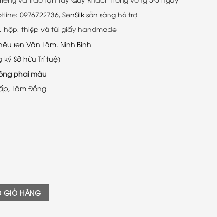
otline: 0976722736,
SenSilk
sẵn sàng hỗ trợ
 hộp, thiệp và túi giấy handmade
hêu ren Văn Lâm, Ninh Bình
g ký
Sở hữu Trí tuệ
)
ông phai màu
cấp
, Lâm Đồng
 - Quà Tặng Cao Quý - SenSilk số lượng
O GIỎ HÀNG