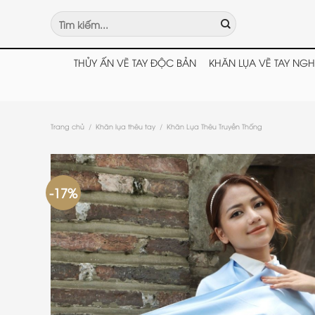
Chuyển
Tìm
đến
kiếm:
nội
dung
THỦY ẤN VẼ TAY ĐỘC BẢN
KHĂN LỤA VẼ TAY NGH
Trang chủ
/
Khăn lụa thêu tay
/
Khăn Lụa Thêu Truyền Thống
-17%