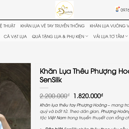
097
Ệ THUẬT
KHĂN LỤA VẼ TAY TRUYỀN THỐNG
KHĂN LỤA VUÔNG V
CÀ VẠT LỤA
QUÀ TẶNG LỤA & PHỤ KIỆN
VẢI LỤA TƠ TẰM
Khăn Lụa Thêu Phượng Ho
SenSilk
Giá
Giá
2.200.000
1.820.000
₫
₫
gốc
hiện
Khăn lụa thêu tay Phượng Hoàng
– mang tro
là:
tại
quý và bất tử. Theo dân gian,
Phượng Hoàn
2.200.000₫.
là:
tộc
Việt Nam
trong truyền thuyết con rồng ch
1.820.00
Đặc biệt,
SenSilk
nhận
thêu theo yêu cầu