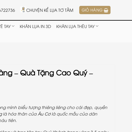
6722736
CHUYỆN KỂ LỤA TƠ TẰM
GIỎ HÀNG
Ẽ TAY
KHĂN LỤA IN 3D
KHĂN LỤA THÊU TAY
àng – Quà Tặng Cao Quý –
ng mình biểu tượng thiêng liêng cho cái đẹp, quyền
g
là hóa thân của
Âu Cơ
là quốc mẫu của dân
áu tiên.
0₫.
riêng và trao tận tay Quý Khách trong vòng 3-5 ngày