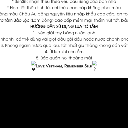
* SenSilk nhận
thêu theo yêu cầu
riêng của bạn nha
* Họa tiết thêu tinh tế, chỉ thêu cao cấp không phai màu
ảng màu Châu Âu bằng nguyên liệu nhập khẩu cao cấp, an to
 tơ tằm Bảo Lộc
(Lâm Đồng) cao cấp mềm mại, thấm hút tốt, bả
HƯỚNG DẪN SỬ DỤNG LỤA TƠ TẰM
1. Nên giặt tay bằng nước lạnh
t nhanh, có thể dùng vài giọt dầu gội đầu hoặc nước chanh ph
3. Không ngâm nước quá lâu, tốt nhất giũ thẳng không cần vắt
4. Ủi
lụa
khi còn ẩm
5. Bảo quản nơi thoáng mát
Lᴏᴠᴇ Vɪᴇᴛɴᴀᴍ, Rᴇᴍᴇᴍʙᴇʀ Sɪʟᴋ
———————