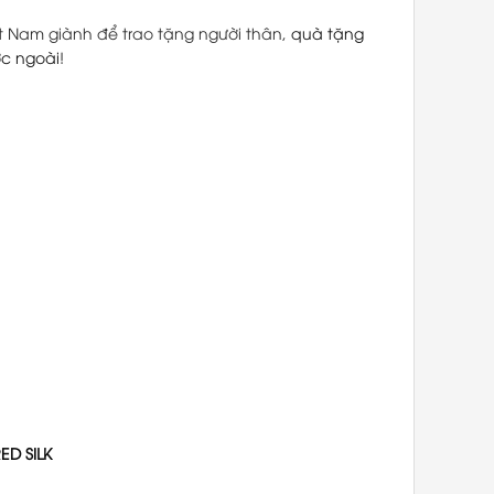
t Nam giành để trao tặng người thân,
quà tặng
c ngoài
!
D SILK