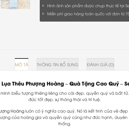
Hình ảnh sản phẩm được chụp thực tế tại Se
Miễn phí giao hàng toàn quốc với đơn từ 7
MÔ TẢ
THÔNG TIN BỔ SUNG
ĐÁNH GIÁ (0)
 Lụa Thêu Phượng Hoàng
–
Quà Tặng Cao Quý
–
S
mình biểu tượng thiêng liêng cho cái đẹp, quyền quý và bất tử.
đức tốt đẹp, sự thông thái và trí tuệ.
hượng Hoàng
luôn có ý nghĩa cao quý. Nó là kết tinh của vẻ đẹ
 tượng của hoàng gia và quyền quý cũng như đức hạnh, duyên 
thống.