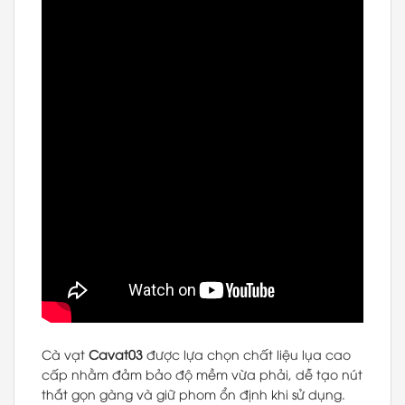
Cà vạt
Cavat03
được lựa chọn chất liệu lụa cao
cấp nhằm đảm bảo độ mềm vừa phải, dễ tạo nút
thắt gọn gàng và giữ phom ổn định khi sử dụng.