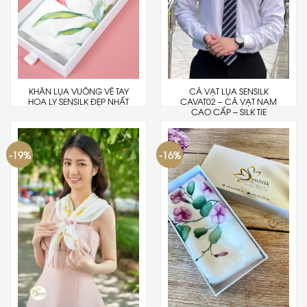
KHĂN LỤA VUÔNG VẼ TAY
CÀ VẠT LỤA SENSILK
HOA LY SENSILK ĐẸP NHẤT
CAVAT02 – CÀ VẠT NAM
CAO CẤP – SILK TIE
-19%
-16%