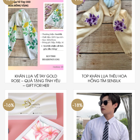
KHĂN LỤA VẼ TAY GOLD
TOP KHĂN LỤA THÊU HOA
ROSE – QUÀ TẶNG TÌNH YÊU
HỒNG TÍM SENSILK
– GIFT FOR HER
-16%
-18%