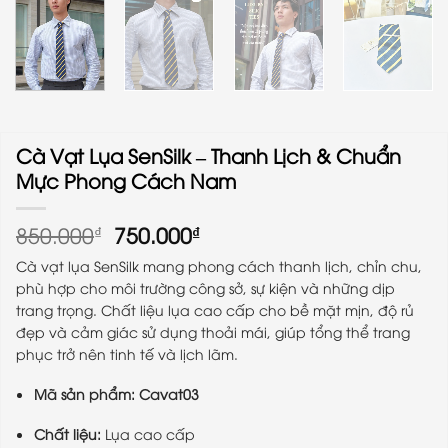
Cà Vạt Lụa SenSilk – Thanh Lịch & Chuẩn
Mực Phong Cách Nam
Giá
Giá
850.000
750.000
₫
₫
gốc
hiện
Cà vạt lụa SenSilk mang phong cách thanh lịch, chỉn chu,
là:
tại
phù hợp cho môi trường công sở, sự kiện và những dịp
850.000₫.
là:
trang trọng. Chất liệu lụa cao cấp cho bề mặt mịn, độ rủ
750.000₫.
đẹp và cảm giác sử dụng thoải mái, giúp tổng thể trang
phục trở nên tinh tế và lịch lãm.
Mã sản phẩm:
Cavat03
Chất liệu:
Lụa cao cấp