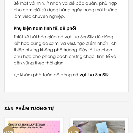
Bề mặt vải mịn, ít nhăn và dễ bảo quản, phù hợp
cho nam giới sử dụng hằng ngày trong môi trường
làm việc chuyên nghiệp.
Phụ kiện nam tinh tế, dễ phối
Thiết kế hài hòa giúp cà vạt lụa SenSilk dễ dàng
kết hợp cùng áo sơ mi và vest, tạo điểm nhấn lịch
thiệp nhưng không phô trương. Đây là lựa chọn
phù hợp cho phong cách chững chạc, tinh tế và
bền vững theo thời gian.
👉 Khám phá toàn bộ dòng
cà vạt lụa SenSilk
SẢN PHẨM TƯƠNG TỰ
-15%
-11%