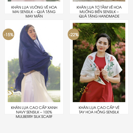
KHĂN LỤA VUÔNG VẼ HOA
KHĂN LỤA TƠ TẰM VẼ HOA
MAI SENSILK – QUÀ TẶNG
MUỐNG BIỂN SENSILK –
MAY MẮN
QUÀ TẶNG HANDMADE
-15%
-22%
KHĂN LỤA CAO CẤP XANH
KHĂN LỤA CAO CẤP VẼ
NAVY SENSILK – 100%
TAY HOA HỒNG SENSILK
MULBERRY SILK SCARF