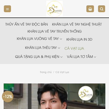
Chuyển
đến
nội
dung
THỦY ẤN VẼ TAY ĐỘC BẢN
KHĂN LỤA VẼ TAY NGHỆ THUẬT
KHĂN LỤA VẼ TAY TRUYỀN THỐNG
KHĂN LỤA VUÔNG VẼ TAY
KHĂN LỤA IN 3D
KHĂN LỤA THÊU TAY
CÀ VẠT LỤA
QUÀ TẶNG LỤA & PHỤ KIỆN
VẢI LỤA TƠ TẰM
Trang chủ
/
Cà Vạt Lụa
-12%