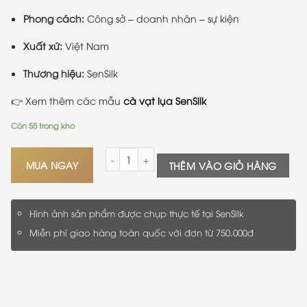
Phong cách:
Công sở – doanh nhân – sự kiện
Xuất xứ:
Việt Nam
Thương hiệu:
SenSilk
👉 Xem thêm các mẫu
cà vạt lụa SenSilk
Còn 55 trong kho
Cà Vạt Lụa SenSilk – Thanh Lịch & Chuẩn Mực 
MUA NGAY
THÊM VÀO GIỎ HÀNG
Hình ảnh sản phẩm được chụp thực tế tại SenSilk
Miễn phí giao hàng toàn quốc với đơn từ 750.000đ