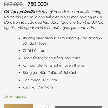
Giá
Giá
860.000
750.000
₫
₫
gốc
hiện
Cà Vạt Lụa
SenSilk
kết hợp giữa chất liệu
lụa
truyền thống
là:
tại
với phương pháp in họa tiết hiện đại là món quà tuyệt vời
860.000₫.
là:
đâm bản sắc văn hóa Việt dành tặng cho bạn bè, đối tác
750.000₫.
người nước ngoài và là món quà ngoại giao cao cấp.
Thương hiệu:
SenSilk
® (thương hiệu đã đăng ký
Sở hữu Trí tuệ)
Chất Liệu:
Lụa
Họa tiết: sọc xanh trắng, nền xanh
Kỹ thuật dệt làng nghề truyền thống
Đóng gói: Hộp, Thiệp và Túi xách
Kích thước: 153*8cm
Xuất xứ:
Việt Nam
Còn 64 trong kho
Cà Vạt Lụa Cao Cấp SenSilk CAVAT09 - Đẳng C