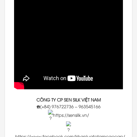
CÔNG TY CP SEN SILK VIỆT NAM
☎️(+84) 976722736 – 963545166
https://sensilk.vn/
https://www.facebook.com/khanluatotamcaocap/