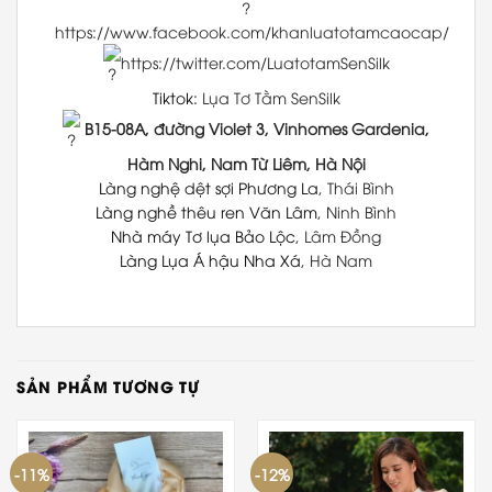
https://www.facebook.com/khanluatotamcaocap/
https://twitter.com/LuatotamSenSilk
Tiktok:
Lụa Tơ Tằm SenSilk
B15-08A, đường Violet 3, Vinhomes Gardenia,
Hàm Nghi, Nam Từ Liêm, Hà Nội
Làng nghệ dệt sợi Phương La
, Thái Bình
Làng nghề thêu ren Văn Lâm
, Ninh Bình
Nhà máy Tơ lụa Bảo Lộc
, Lâm Đồng
Làng Lụa Á hậu Nha Xá
, Hà Nam
SẢN PHẨM TƯƠNG TỰ
-11%
-12%