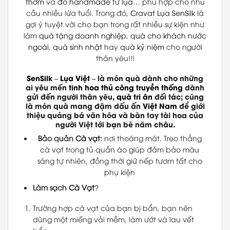
thơm
và
đồ handmade
từ
lụa
… phù hợp cho nhu
cầu nhiều lứa tuổi. Trong đó,
Cravat Lụa
SenSilk
là
gợi ý tuyệt vời cho bạn trong rất nhiều sự kiện như
làm
quà tặng doanh nghiệp
,
quà cho khách nước
ngoài
,
quà sinh nhật
hay
quà kỷ niệm
cho người
thân yêu!!!
SenSilk
–
Lụa Việt
– là món quà dành cho những
ai yêu mến
tinh hoa thủ công truyền thống
dành
gửi đến người thân yêu,
quà tri ân
đối tác; cũng
là món quà mang đậm dấu ấn
Việt Nam
để giới
thiệu quảng bá văn hóa và bàn tay tài hoa của
người Việt tới bạn bè năm châu.
Bảo quản
Cà vạt
:
nơi thoáng mát. Treo thẳng
cà vạt trong tủ quần áo giúp đảm bảo màu
sáng tự nhiên, đồng thời giữ nếp tươm tất cho
phụ kiện
Làm sạch
Cà Vạt
?
Trường hợp cà vạt của bạn bị bẩn, bạn nên
dùng một miếng vải mềm, làm ướt và lau vết