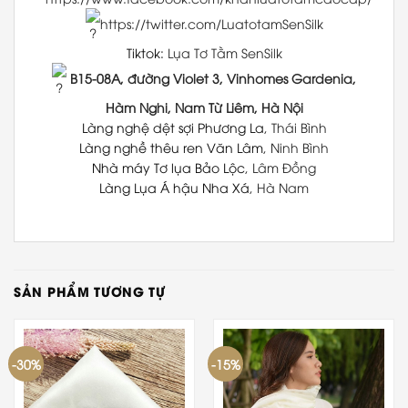
https://twitter.com/LuatotamSenSilk
Tiktok:
Lụa Tơ Tằm SenSilk
B15-08A, đường Violet 3, Vinhomes Gardenia,
Hàm Nghi, Nam Từ Liêm, Hà Nội
Làng nghệ dệt sợi Phương La
, Thái Bình
Làng nghề thêu ren Văn Lâm
, Ninh Bình
Nhà máy Tơ lụa Bảo Lộc
, Lâm Đồng
Làng Lụa Á hậu Nha Xá
, Hà Nam
SẢN PHẨM TƯƠNG TỰ
-30%
-15%