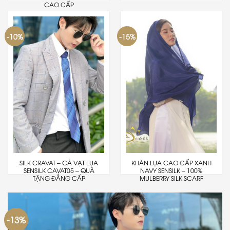
CAO CẤP
-10%
-15%
SILK CRAVAT – CÀ VẠT LỤA
KHĂN LỤA CAO CẤP XANH
SENSILK CAVAT05 – QUÀ
NAVY SENSILK – 100%
TẶNG ĐẲNG CẤP
MULBERRY SILK SCARF
-13%