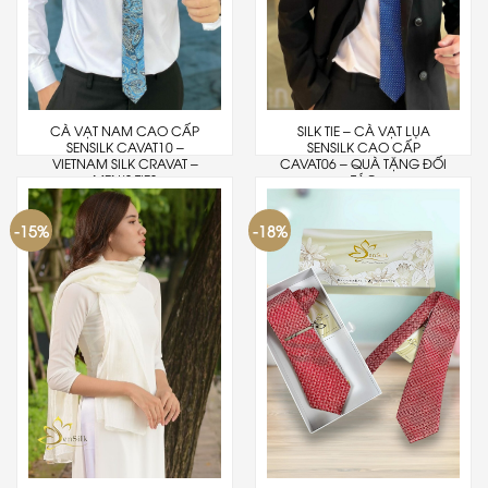
CÀ VẠT NAM CAO CẤP
SILK TIE – CÀ VẠT LỤA
SENSILK CAVAT10 –
SENSILK CAO CẤP
VIETNAM SILK CRAVAT –
CAVAT06 – QUÀ TẶNG ĐỐI
MEN’S TIES
TÁC
-15%
-18%