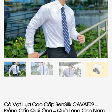
Cà Vạt Lụa Cao Cấp SenSilk CAVAT09 –
Đẳng Cấp Quý Ông – Quà Tặng Cho Nam