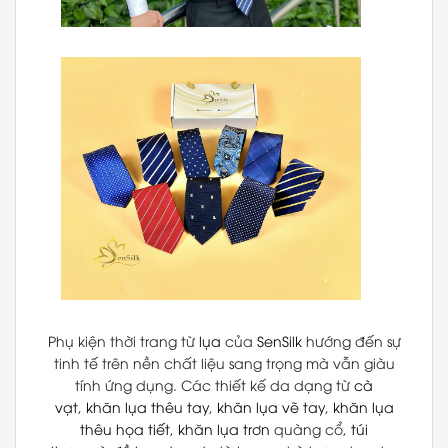
Phụ kiện thời trang từ
lụa
của
SenSilk
hướng đến sự
tinh tế trên nền chất liệu sang trọng mà vẫn giàu
tính ứng dụng. Các thiết kế da dạng từ
cà
vạt
,
khăn lụa thêu tay
,
khăn lụa vẽ tay
,
khăn lụa
thêu họa tiết
,
khăn lụa trơn
quàng cổ,
túi