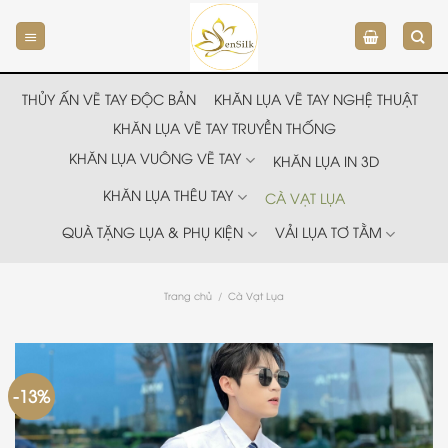
Chuyển
đến
nội
dung
THỦY ẤN VẼ TAY ĐỘC BẢN
KHĂN LỤA VẼ TAY NGHỆ THUẬT
KHĂN LỤA VẼ TAY TRUYỀN THỐNG
KHĂN LỤA VUÔNG VẼ TAY
KHĂN LỤA IN 3D
KHĂN LỤA THÊU TAY
CÀ VẠT LỤA
QUÀ TẶNG LỤA & PHỤ KIỆN
VẢI LỤA TƠ TẰM
Trang chủ
/
Cà Vạt Lụa
-13%