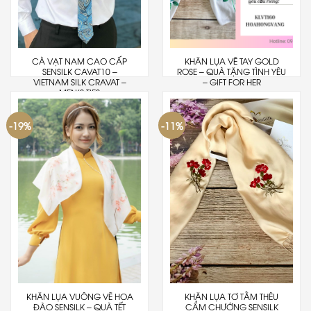
CÀ VẠT NAM CAO CẤP
KHĂN LỤA VẼ TAY GOLD
SENSILK CAVAT10 –
ROSE – QUÀ TẶNG TÌNH YÊU
VIETNAM SILK CRAVAT –
– GIFT FOR HER
MEN’S TIES
-19%
-11%
KHĂN LỤA VUÔNG VẼ HOA
KHĂN LỤA TƠ TẰM THÊU
ĐÀO SENSILK – QUÀ TẾT
CẨM CHƯỚNG SENSILK