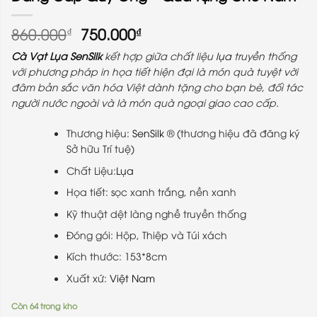
Giá
Giá
860.000
750.000
₫
₫
gốc
hiện
Cà Vạt Lụa
SenSilk
kết hợp giữa chất liệu
lụa
truyền thống
là:
tại
với phương pháp in họa tiết hiện đại là món quà tuyệt vời
860.000₫.
là:
đâm bản sắc văn hóa Việt dành tặng cho bạn bè, đối tác
750.000₫.
người nước ngoài và là món quà ngoại giao cao cấp.
Thương hiệu:
SenSilk
® (thương hiệu đã đăng ký
Sở hữu Trí tuệ)
Chất Liệu:
Lụa
Họa tiết: sọc xanh trắng, nền xanh
Kỹ thuật dệt làng nghề truyền thống
Đóng gói: Hộp, Thiệp và Túi xách
Kích thước: 153*8cm
Xuất xứ:
Việt Nam
Còn 64 trong kho