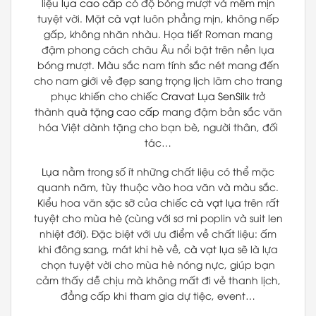
liệu
lụa cao cấp
có độ bóng mượt và mềm mịn
tuyệt vời. Mặt
cà vạt
luôn phẳng mịn, không nếp
gấp, không nhăn nhàu. Họa tiết Roman mang
đậm phong cách châu Âu nổi bật trên nền lụa
bóng mượt. Màu sắc nam tính sắc nét mang đến
cho nam giới vẻ đẹp sang trọng lịch lãm cho trang
phục khiến cho chiếc
Cravat Lụa
SenSilk
trở
thành
quà tặng cao cấp
mang đậm bản sắc văn
hóa Việt dành tặng cho bạn bè, người thân, đối
tác…
Lụa
nằm trong số ít những chất liệu có thể mặc
quanh năm, tùy thuộc vào hoa văn và màu sắc.
Kiểu hoa văn sặc sỡ của chiếc
cà vạt lụa
trên rất
tuyệt cho mùa hè (cùng với sơ mi poplin và suit len
nhiệt đới). Đặc biệt với ưu điểm về chất liệu: ấm
khi đông sang, mát khi hè về,
cà vạt lụa
sẽ là lựa
chọn tuyệt vời cho mùa hè nóng nực, giúp bạn
cảm thấy dễ chịu mà không mất đi vẻ thanh lịch,
đẳng cấp khi tham gia dự tiệc, event…