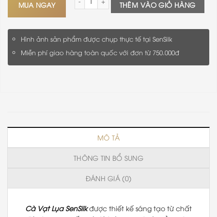
MUA NGAY
THÊM VÀO GIỎ HÀNG
Hình ảnh sản phẩm được chụp thực tế tại SenSilk
Miễn phí giao hàng toàn quốc với đơn từ 750.000đ
MÔ TẢ
THÔNG TIN BỔ SUNG
ĐÁNH GIÁ (0)
Cà Vạt Lụa
SenSilk
được thiết kế sáng tạo từ chất