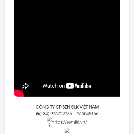
CÔNG TY CP SEN SILK VIỆT NAM
☎️(+84) 976722736 – 963545166
https://sensilk.vn/