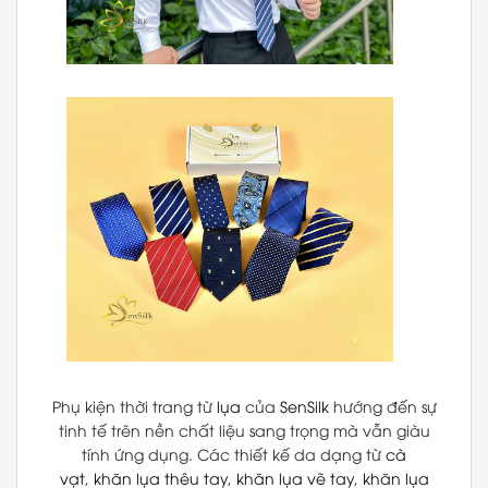
Phụ kiện thời trang từ
lụa
của
SenSilk
hướng đến sự
tinh tế trên nền chất liệu sang trọng mà vẫn giàu
tính ứng dụng. Các thiết kế da dạng từ
cà
vạt
,
khăn lụa thêu tay
,
khăn lụa vẽ tay
,
khăn lụa