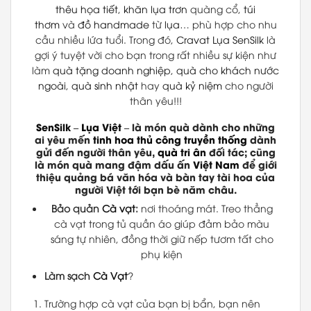
thêu họa tiết
,
khăn lụa trơn
quàng cổ,
túi
thơm
và
đồ handmade
từ
lụa
… phù hợp cho nhu
cầu nhiều lứa tuổi. Trong đó,
Cravat Lụa
SenSilk
là
gợi ý tuyệt vời cho bạn trong rất nhiều sự kiện như
làm
quà tặng doanh nghiệp
,
quà cho khách nước
ngoài
,
quà sinh nhật
hay
quà kỷ niệm
cho người
thân yêu!!!
SenSilk
–
Lụa Việt
– là món quà dành cho những
ai yêu mến
tinh hoa thủ công truyền thống
dành
gửi đến người thân yêu,
quà tri ân
đối tác; cũng
là món quà mang đậm dấu ấn
Việt Nam
để giới
thiệu quảng bá văn hóa và bàn tay tài hoa của
người Việt tới bạn bè năm châu.
Bảo quản
Cà vạt
:
nơi thoáng mát. Treo thẳng
cà vạt trong tủ quần áo giúp đảm bảo màu
sáng tự nhiên, đồng thời giữ nếp tươm tất cho
phụ kiện
Làm sạch
Cà Vạt
?
Trường hợp cà vạt của bạn bị bẩn, bạn nên