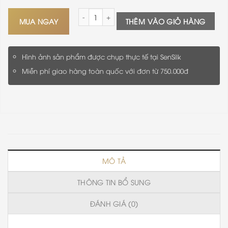
Cà Vạt Lụa Cao Cấp SenSilk CAVAT09 - Đẳng C
MUA NGAY
THÊM VÀO GIỎ HÀNG
Hình ảnh sản phẩm được chụp thực tế tại SenSilk
Miễn phí giao hàng toàn quốc với đơn từ 750.000đ
MÔ TẢ
THÔNG TIN BỔ SUNG
ĐÁNH GIÁ (0)