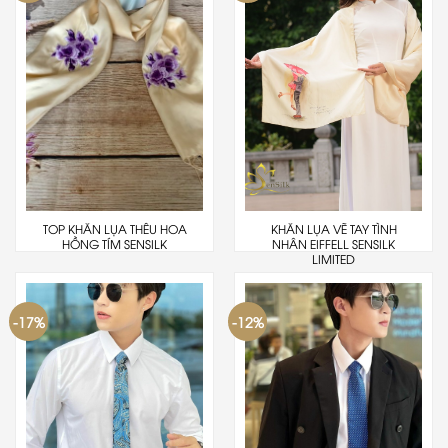
TOP KHĂN LỤA THÊU HOA
KHĂN LỤA VẼ TAY TÌNH
HỒNG TÍM SENSILK
NHÂN EIFFELL SENSILK
LIMITED
-17%
-12%