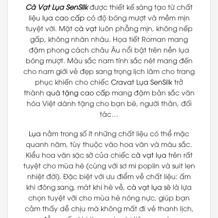
Cà Vạt Lụa
SenSilk
được thiết kế sáng tạo từ chất
liệu
lụa cao cấp
có độ bóng mượt và mềm mịn
tuyệt vời. Mặt
cà vạt
luôn phẳng mịn, không nếp
gấp, không nhăn nhàu. Họa tiết Roman mang
đậm phong cách châu Âu nổi bật trên nền lụa
bóng mượt. Màu sắc nam tính sắc nét mang đến
cho nam giới vẻ đẹp sang trọng lịch lãm cho trang
phục khiến cho chiếc
Cravat Lụa
SenSilk
trở
thành
quà tặng cao cấp
mang đậm bản sắc văn
hóa Việt dành tặng cho bạn bè, người thân, đối
tác…
Lụa
nằm trong số ít những chất liệu có thể mặc
quanh năm, tùy thuộc vào hoa văn và màu sắc.
Kiểu hoa văn sặc sỡ của chiếc
cà vạt lụa
trên rất
tuyệt cho mùa hè (cùng với sơ mi poplin và suit len
nhiệt đới). Đặc biệt với ưu điểm về chất liệu: ấm
khi đông sang, mát khi hè về,
cà vạt lụa
sẽ là lựa
chọn tuyệt vời cho mùa hè nóng nực, giúp bạn
cảm thấy dễ chịu mà không mất đi vẻ thanh lịch,