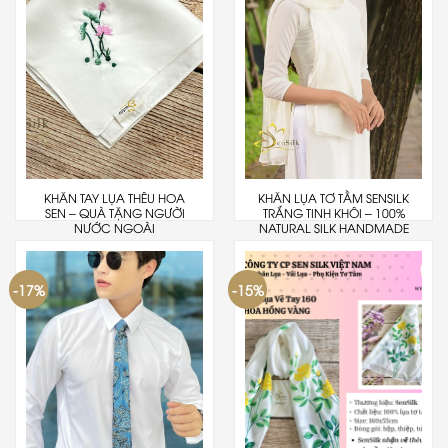
KHĂN TAY LỤA THÊU HOA
KHĂN LỤA TƠ TẰM SENSILK
SEN – QUÀ TẶNG NGƯỜI
TRẮNG TINH KHÔI – 100%
NƯỚC NGOÀI
NATURAL SILK HANDMADE
-17%
-15%