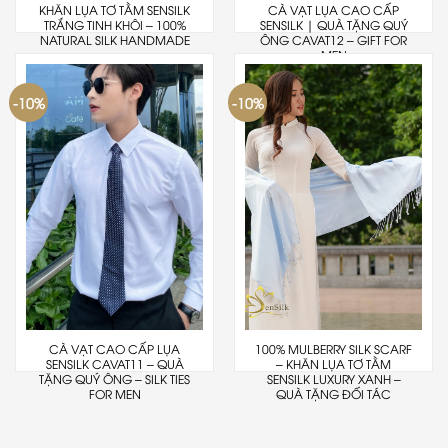
KHĂN LỤA TƠ TẰM SENSILK
CÀ VẠT LỤA CAO CẤP
TRẮNG TINH KHÔI – 100%
SENSILK | QUÀ TẶNG QUÝ
NATURAL SILK HANDMADE
ÔNG CAVAT12 – GIFT FOR
MEN
-10%
-10%
CÀ VẠT CAO CẤP LỤA
100% MULBERRY SILK SCARF
SENSILK CAVAT11 – QUÀ
– KHĂN LỤA TƠ TẰM
TẶNG QUÝ ÔNG – SILK TIES
SENSILK LUXURY XANH –
FOR MEN
QUÀ TẶNG ĐỐI TÁC