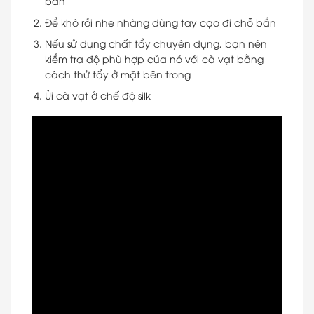
bẩn
Để khô rồi nhẹ nhàng dùng tay cạo đi chỗ bẩn
Nếu sử dụng chất tẩy chuyên dụng, bạn nên
kiểm tra độ phù hợp của nó với cà vạt bằng
cách thử tẩy ở mặt bên trong
Ủi cà vạt ở chế độ silk