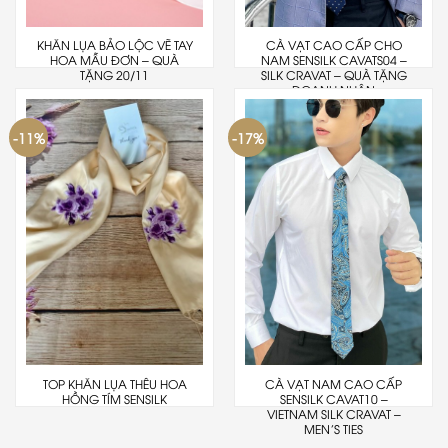
KHĂN LỤA BẢO LỘC VẼ TAY
CÀ VẠT CAO CẤP CHO
HOA MẪU ĐƠN – QUÀ
NAM SENSILK CAVATS04 –
TẶNG 20/11
SILK CRAVAT – QUÀ TẶNG
DOANH NHÂN
-11%
-17%
TOP KHĂN LỤA THÊU HOA
CÀ VẠT NAM CAO CẤP
HỒNG TÍM SENSILK
SENSILK CAVAT10 –
VIETNAM SILK CRAVAT –
MEN’S TIES