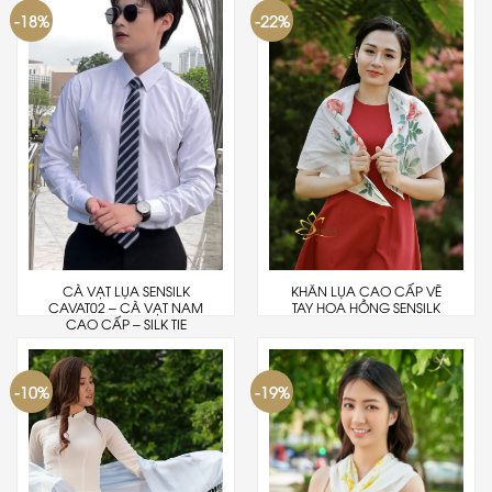
-18%
-22%
CÀ VẠT LỤA SENSILK
KHĂN LỤA CAO CẤP VẼ
CAVAT02 – CÀ VẠT NAM
TAY HOA HỒNG SENSILK
CAO CẤP – SILK TIE
-10%
-19%