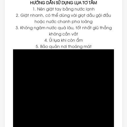
HƯỚNG DẪN SỬ DỤNG
LỤA TƠ TẰM
1. Nên giặt tay bằng nước lạnh
2. Giặt nhanh, có thể dùng vài giọt dầu gội đầu
hoặc nước chanh pha loãng
3. Không ngâm nước quá lâu, tốt nhất giũ thẳng
không cần vắt
4. Ủi
lụa
khi còn ẩm
5. Bảo quản nơi thoáng mát