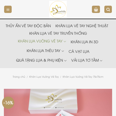
Chuyển
đến
nội
dung
THỦY ẤN VẼ TAY ĐỘC BẢN
KHĂN LỤA VẼ TAY NGHỆ THUẬT
KHĂN LỤA VẼ TAY TRUYỀN THỐNG
KHĂN LỤA VUÔNG VẼ TAY
KHĂN LỤA IN 3D
KHĂN LỤA THÊU TAY
CÀ VẠT LỤA
QUÀ TẶNG LỤA & PHỤ KIỆN
VẢI LỤA TƠ TẰM
Trang chủ
/
Khăn Lụa Vuông Vẽ Tay
/
Khăn Lụa Vuông Vẽ Tay 75x75cm
-16%