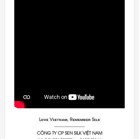
Lᴏᴠᴇ Vɪᴇᴛɴᴀᴍ, Rᴇᴍᴇᴍʙᴇʀ Sɪʟᴋ
———————
CÔNG TY CP SEN SILK VIỆT NAM