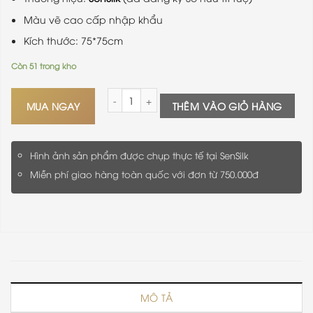
Màu vẽ cao cấp nhập khẩu
Kích thước: 75*75cm
Còn 51 trong kho
Khăn Lụa Vuông Vẽ Tay Hoa Ly SenSilk Đẹp Nhất
MUA NGAY
THÊM VÀO GIỎ HÀNG
Hình ảnh sản phẩm được chụp thực tế tại SenSilk
Miễn phí giao hàng toàn quốc với đơn từ 750.000đ
MÔ TẢ