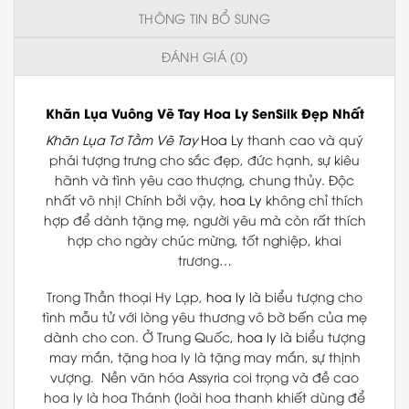
THÔNG TIN BỔ SUNG
ĐÁNH GIÁ (0)
Khăn Lụa Vuông
Vẽ Tay
Hoa Ly
SenSilk
Đẹp Nhất
Khăn Lụa Tơ Tằm Vẽ Tay
Hoa Ly
thanh cao và quý
phái tượng trưng cho sắc đẹp, đức hạnh, sự kiêu
hãnh và tình yêu cao thượng, chung thủy. Độc
nhất vô nhị! Chính bởi vậy,
hoa Ly
không chỉ thích
hợp để dành tặng mẹ, người yêu mà còn rất thích
hợp cho ngày chúc mừng, tốt nghiệp, khai
trương…
Trong Thần thoại Hy Lạp,
hoa ly
là biểu tượng cho
tình mẫu tử với lòng yêu thương vô bờ bến của mẹ
dành cho con. Ở Trung Quốc,
hoa ly
là biểu tượng
may mắn, tặng hoa ly là tặng may mắn, sự thịnh
vượng. Nền văn hóa Assyria coi trọng và đề cao
hoa ly là hoa Thánh (loài hoa thanh khiết dùng để