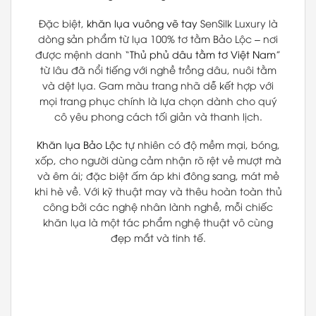
Đặc biệt,
khăn lụa vuông vẽ tay
SenSilk Luxury là
dòng sản phẩm từ lụa 100% tơ tằm Bảo Lộc – nơi
được mệnh danh “
Thủ phủ dâu tằm tơ Việt Nam
”
từ lâu đã nổi tiếng với nghề trồng dâu, nuôi tằm
và dệt lụa. Gam màu trang nhã dễ kết hợp với
mọi trang phục chính là lựa chọn dành cho quý
cô yêu phong cách tối giản và thanh lịch.
Khăn lụa Bảo Lộc
tự nhiên có độ mềm mại, bóng,
xốp, cho người dùng cảm nhận rõ rệt vẻ mượt mà
và êm ái; đặc biệt ấm áp khi đông sang, mát mẻ
khi hè về. Với kỹ thuật may và thêu hoàn toàn thủ
công bởi các nghệ nhân lành nghề, mỗi chiếc
khăn lụa là một tác phẩm nghệ thuật vô cùng
đẹp mắt và tinh tế.