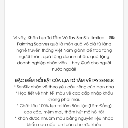
Vì vậy,
Khăn Lụa Tơ Tằm Vẽ Tay
SenSilk Limited
–
Silk
Painting Scarves
quả là món quà vô giá từ làng
nghề truyền thống Việt Nam giành để trao tặng
người thân,
quà tặng doanh nhân
,
quà tặng
doanh nghiệp
,nhân viên… hay
Quà cho người
nước ngoài
!
ĐẶC ĐIỂM NỔI BẬT CỦA
LỤA TƠ TẰM VẼ TAY
SENSILK
* SenSilk nhận
vẽ theo yêu cầu
riêng của bạn nha
* Họa tiết vẽ tinh tế, màu vẽ cao cấp nhập khẩu
không phai màu
* Chất liệu 100%
lụa tơ tằm
Bảo Lộc (Lâm Đồng)
cao cấp, mềm mại, thấm hút mồ hôi tốt
* Khăn được nhuộm màu bằng nguyên liệu nhập
khẩu cao cấp, an toàn cho sức khỏe