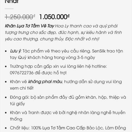
Nhất
Giá
Giá
1.250.000
1.050.000
₫
₫
gốc
hiện
Khăn Lụa Tơ Tằm Vẽ Tay
Hoa Ly thanh cao và quý phái
là:
tại
tượng trưng cho sắc đẹp, đức hạnh, sự kiêu hãnh và tình
1.250.000₫.
là:
yêu cao thượng, chung thủy. Độc nhất vô nhị!
1.050.000₫.
Lưu ý
: Tác phẩm vẽ theo yêu cầu riêng. SenSilk trao tận
tay Quý khách hàng trong vòng 3-5 ngày
Trường hợp cần gấp xin vui lòng liên hệ hotline:
0976722736 để được hỗ trợ!
Khăn vẽ
không phai màu
, hướng dẫn sử dụng vui lòng
xem chi tiết
Đóng gói: bộ sản phẩm đầy đủ gồm khăn, hộp, thiệp và
túi giấy
Khăn và Tranh được vẽ bởi nghệ nhân làng nghề truyền
thống
Chất liệu: 100%
Lụa Tơ Tằm Cao Cấp
Bảo Lộc, Lâm Đồng