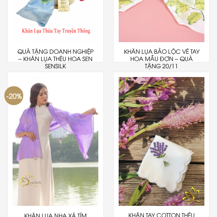
QUÀ TẶNG DOANH NGHIỆP
KHĂN LỤA BẢO LỘC VẼ TAY
– KHĂN LỤA THÊU HOA SEN
HOA MẪU ĐƠN – QUÀ
SENSILK
TẶNG 20/11
-20%
KHĂN TAY COTTON THÊU
KHĂN LỤA NHA XÁ TÍM