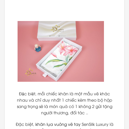
Đặc biệt, mỗi chiếc khăn là một mẫu vẽ khác
nhau và chỉ duy nhất 1 chiếc kèm theo bộ hộp
sang trọng sẽ là món quà có 1 không 2
gửi tặng
người thương, đối tác ..
Đặc biệt,
khăn lụa vuông vẽ tay
SenSilk Luxury là