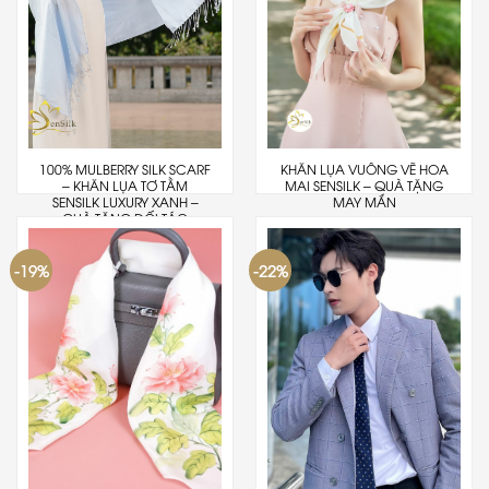
100% MULBERRY SILK SCARF
KHĂN LỤA VUÔNG VẼ HOA
– KHĂN LỤA TƠ TẰM
MAI SENSILK – QUÀ TẶNG
SENSILK LUXURY XANH –
MAY MẮN
QUÀ TẶNG ĐỐI TÁC
-19%
-22%