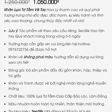
Giá
Giá
1.250.000
1.050.000
₫
₫
gốc
hiện
Khăn Lụa Tơ Tằm Vẽ Tay
Hoa Ly thanh cao và quý phái
là:
tại
tượng trưng cho sắc đẹp, đức hạnh, sự kiêu hãnh và tình
1.250.000₫.
là:
yêu cao thượng, chung thủy. Độc nhất vô nhị!
1.050.000₫.
Lưu ý
: Tác phẩm vẽ theo yêu cầu riêng. SenSilk trao tận
tay Quý khách hàng trong vòng 3-5 ngày
Trường hợp cần gấp xin vui lòng liên hệ hotline:
0976722736 để được hỗ trợ!
Khăn vẽ
không phai màu
, hướng dẫn sử dụng vui lòng
xem chi tiết
Đóng gói: bộ sản phẩm đầy đủ gồm khăn, hộp, thiệp và
túi giấy
Khăn và Tranh được vẽ bởi nghệ nhân làng nghề truyền
thống
Chất liệu: 100%
Lụa Tơ Tằm Cao Cấp
Bảo Lộc, Lâm Đồng
Màu nhuộm hoàn toàn tự nhiên, thân thiện môi trường
Thương hiệu:
SenSilk
(đã đăng ký Sở hữu trí tuệ)