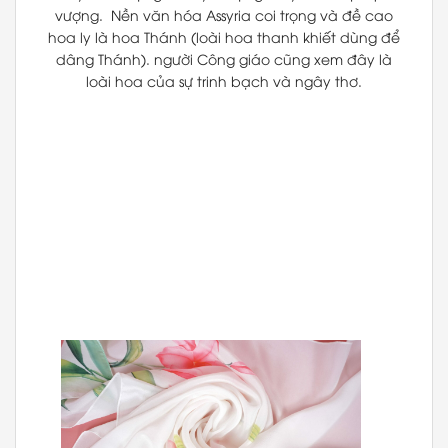
vượng. Nền văn hóa Assyria coi trọng và đề cao
hoa ly là hoa Thánh (loài hoa thanh khiết dùng để
dâng Thánh). người Công giáo cũng xem đây là
loài hoa của sự trinh bạch và ngây thơ.