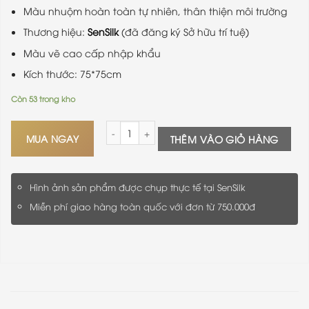
Màu nhuộm hoàn toàn tự nhiên, thân thiện môi trường
Thương hiệu:
SenSilk
(đã đăng ký Sở hữu trí tuệ)
Màu vẽ cao cấp nhập khẩu
Kích thước: 75*75cm
Còn 53 trong kho
Khăn Lụa Vuông Vẽ Tay Hoa Ly SenSilk Đẹp Nhất
MUA NGAY
THÊM VÀO GIỎ HÀNG
Hình ảnh sản phẩm được chụp thực tế tại SenSilk
Miễn phí giao hàng toàn quốc với đơn từ 750.000đ