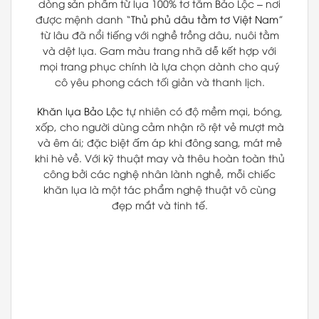
dòng sản phẩm từ lụa 100% tơ tằm Bảo Lộc – nơi
được mệnh danh “
Thủ phủ dâu tằm tơ Việt Nam
”
từ lâu đã nổi tiếng với nghề trồng dâu, nuôi tằm
và dệt lụa. Gam màu trang nhã dễ kết hợp với
mọi trang phục chính là lựa chọn dành cho quý
cô yêu phong cách tối giản và thanh lịch.
Khăn lụa Bảo Lộc
tự nhiên có độ mềm mại, bóng,
xốp, cho người dùng cảm nhận rõ rệt vẻ mượt mà
và êm ái; đặc biệt ấm áp khi đông sang, mát mẻ
khi hè về. Với kỹ thuật may và thêu hoàn toàn thủ
công bởi các nghệ nhân lành nghề, mỗi chiếc
khăn lụa là một tác phẩm nghệ thuật vô cùng
đẹp mắt và tinh tế.