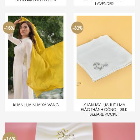
LAVENDER
-15%
-30%
KHĂN TAY LỤA THÊU MÃ
KHĂN LỤA NHA XÁ VÀNG
ĐÁO THÀNH CÔNG – SILK
SQUARE POCKET
-16%