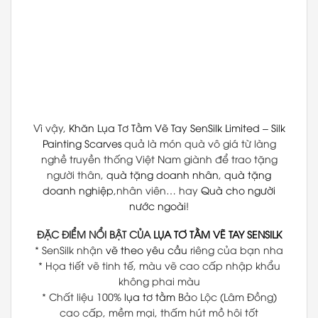
Vì vậy,
Khăn Lụa Tơ Tằm Vẽ Tay
SenSilk Limited
–
Silk
Painting Scarves
quả là món quà vô giá từ làng
nghề truyền thống Việt Nam giành để trao tặng
người thân,
quà tặng doanh nhân
,
quà tặng
doanh nghiệp
,nhân viên… hay
Quà cho người
nước ngoài
!
ĐẶC ĐIỂM NỔI BẬT CỦA
LỤA TƠ TẰM VẼ TAY
SENSILK
* SenSilk nhận
vẽ theo yêu cầu
riêng của bạn nha
* Họa tiết vẽ tinh tế, màu vẽ cao cấp nhập khẩu
không phai màu
* Chất liệu 100%
lụa tơ tằm
Bảo Lộc (Lâm Đồng)
cao cấp, mềm mại, thấm hút mồ hôi tốt