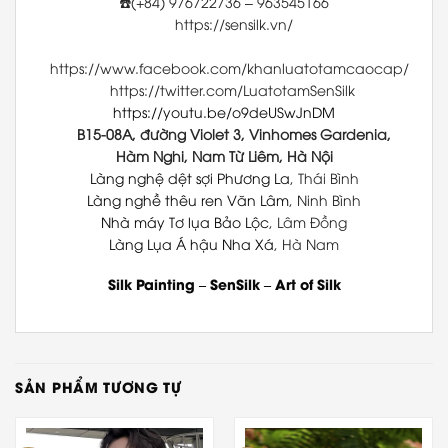
☎️(+84) 976722736 – 963545166
https://sensilk.vn/
https://www.facebook.com/khanluatotamcaocap/
https://twitter.com/LuatotamSenSilk
https://youtu.be/o9deUSwJnDM
B15-08A, đường Violet 3, Vinhomes Gardenia,
Hàm Nghi, Nam Từ Liêm, Hà Nội
Làng nghệ dệt sợi Phương La
, Thái Bình
Làng nghề thêu ren Văn Lâm
, Ninh Bình
Nhà máy Tơ lụa Bảo Lộc
, Lâm Đồng
Làng Lụa Á hậu Nha Xá
, Hà Nam
Silk Painting
–
SenSilk
–
Art of Silk
SẢN PHẨM TƯƠNG TỰ