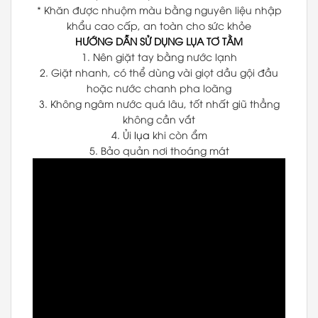
* Khăn được nhuộm màu bằng nguyên liệu nhập
khẩu cao cấp, an toàn cho sức khỏe
HƯỚNG DẪN SỬ DỤNG
LỤA TƠ TẰM
1. Nên giặt tay bằng nước lạnh
2. Giặt nhanh, có thể dùng vài giọt dầu gội đầu
hoặc nước chanh pha loãng
3. Không ngâm nước quá lâu, tốt nhất giũ thẳng
không cần vắt
4. Ủi
lụa
khi còn ẩm
5. Bảo quản nơi thoáng mát