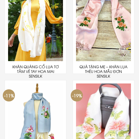
KHĂN QUÀNG CỔ LỤA TƠ
QUÀ TẶNG MẸ – KHĂN LỤA
TẰM VẼ TAY HOA MAI
THÊU HOA MẪU ĐƠN
SENSILK
SENSILK
-11%
-19%