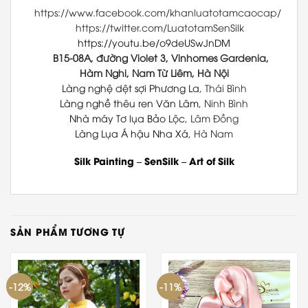
https://www.facebook.com/khanluatotamcaocap/
https://twitter.com/LuatotamSenSilk
https://youtu.be/o9deUSwJnDM
B15-08A, đường Violet 3, Vinhomes Gardenia,
Hàm Nghi, Nam Từ Liêm, Hà Nội
Làng nghệ dệt sợi Phương La
, Thái Bình
Làng nghề thêu ren Văn Lâm
, Ninh Bình
Nhà máy Tơ lụa Bảo Lộc
, Lâm Đồng
Làng Lụa Á hậu Nha Xá
, Hà Nam
Silk Painting
–
SenSilk
–
Art of Silk
SẢN PHẨM TƯƠNG TỰ
-12%
-11%