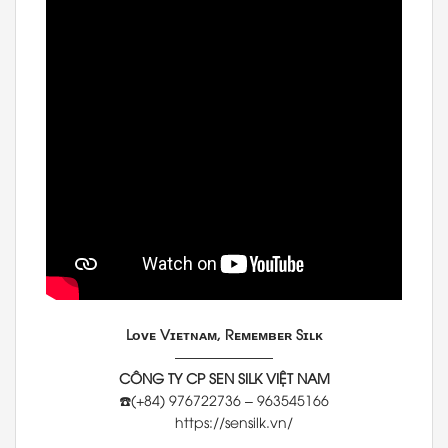
Lᴏᴠᴇ Vɪᴇᴛɴᴀᴍ, Rᴇᴍᴇᴍʙᴇʀ Sɪʟᴋ
———————
CÔNG TY CP SEN SILK VIỆT NAM
☎️(+84) 976722736 – 963545166
https://sensilk.vn/