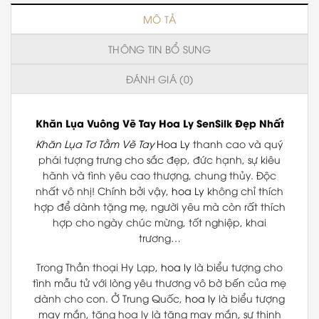
MÔ TẢ
THÔNG TIN BỔ SUNG
ĐÁNH GIÁ (0)
Khăn Lụa Vuông
Vẽ Tay
Hoa Ly
SenSilk
Đẹp Nhất
Khăn Lụa Tơ Tằm Vẽ Tay
Hoa Ly
thanh cao và quý
phái tượng trưng cho sắc đẹp, đức hạnh, sự kiêu
hãnh và tình yêu cao thượng, chung thủy. Độc
nhất vô nhị! Chính bởi vậy,
hoa Ly
không chỉ thích
hợp để dành tặng mẹ, người yêu mà còn rất thích
hợp cho ngày chúc mừng, tốt nghiệp, khai
trương…
Trong Thần thoại Hy Lạp,
hoa ly
là biểu tượng cho
tình mẫu tử với lòng yêu thương vô bờ bến của mẹ
dành cho con. Ở Trung Quốc,
hoa ly
là biểu tượng
may mắn, tặng hoa ly là tặng may mắn, sự thịnh