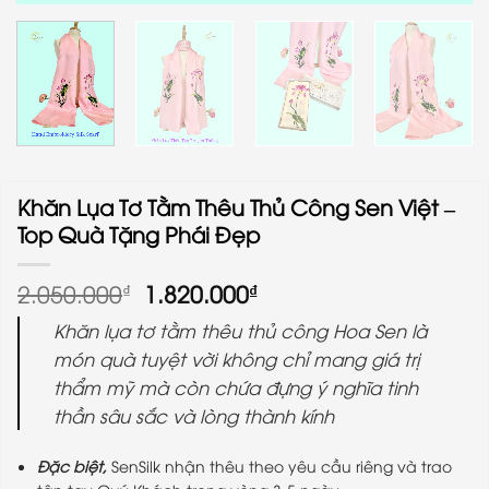
Khăn Lụa Tơ Tằm Thêu Thủ Công Sen Việt –
Top Quà Tặng Phái Đẹp
Giá
Giá
2.050.000
1.820.000
₫
₫
gốc
hiện
Khăn lụa tơ tằm thêu thủ công Hoa Sen là
là:
tại
2.050.000₫.
là:
món quà tuyệt vời không chỉ mang giá trị
1.820.000₫.
thẩm mỹ mà còn chứa đựng ý nghĩa tinh
thần sâu sắc và lòng thành kính
Đặc biệt,
SenSilk nhận thêu theo yêu cầu riêng và trao