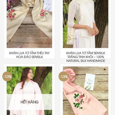
KHĂN LỤA TƠ TẰM THÊU TAY
KHĂN LỤA TƠ TẰM SENSILK
HOA ĐÀO SENSILK
TRẮNG TINH KHÔI – 100%
NATURAL SILK HANDMADE
-10%
-13%
HẾT HÀNG