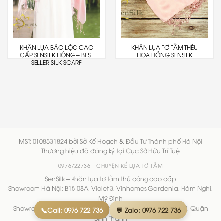
KHĂN LỤA BẢO LỘC CAO
KHĂN LỤA TƠ TẰM THÊU
CẤP SENSILK HỒNG – BEST
HOA HỒNG SENSILK
SELLER SILK SCARF
MST: 0108531824 bởi Sở Kế Hoạch & Đầu Tư Thành phố Hà Nội
Thương hiệu đã đăng ký tại Cục Sở Hữu Trí Tuệ
0976722736
CHUYỆN KỂ LỤA TƠ TẰM
SenSilk – Khăn lụa tơ tằm thủ công cao cấp
Showroom Hà Nội: B15-08A, Violet 3, Vinhomes Gardenia, Hàm Nghi,
Mỹ Đình
Showroom TP.HCM: 20/1A1 Nguyễn Thiện Thuật, Phường 14, Quận
📞Call: 0976 722 736
💬 Zalo: 0976 722 736
Bình Thạnh