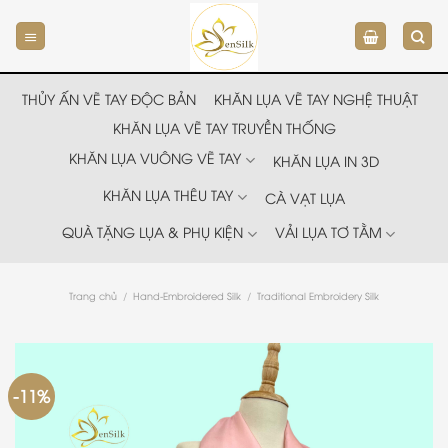
Chuyển
đến
nội
dung
THỦY ẤN VẼ TAY ĐỘC BẢN
KHĂN LỤA VẼ TAY NGHỆ THUẬT
KHĂN LỤA VẼ TAY TRUYỀN THỐNG
KHĂN LỤA VUÔNG VẼ TAY
KHĂN LỤA IN 3D
KHĂN LỤA THÊU TAY
CÀ VẠT LỤA
QUÀ TẶNG LỤA & PHỤ KIỆN
VẢI LỤA TƠ TẰM
Trang chủ
/
Hand-Embroidered Silk
/
Traditional Embroidery Silk
-11%