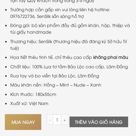
tận tay Quý Khách trong vòng 3-5 ngày
Trường hợp cần gấp xin vui lòng liên hệ hotline:
0976722736, SenSilk sẵn sàng hỗ trợ
Đóng gói: bộ sản phẩm đầy đủ gồm khăn, hộp, thiệp và
túi giấy handmade
Thương hiệu: SenSilk (thương hiệu đã đăng ký Sở hữu Trí
tuệ)
Họa tiết thêu tinh tế, chỉ thêu cao cấp
không phai màu
Chất liệu: 100% Lụa tơ tằm Bảo Lộc cao cấp, Lâm Đồng
Rua tay và bo viền tại Bảo Lộc, Lâm Đồng
Màu khăn nền: Hồng – Mint – Nude – Xanh
Kích thước: 180x55cm
Xuất xứ: Việt Nam
Khăn Lụa Tơ Tằm Thêu Thủ Công Sen Việt - Top 
MUA NGAY
THÊM VÀO GIỎ HÀNG