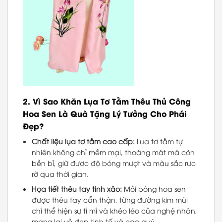
2.
Vì Sao Khăn Lụa Tơ Tằm Thêu Thủ Công
Hoa Sen Là Quà Tặng Lý Tưởng Cho Phái
Đẹp?
Chất liệu lụa tơ tằm cao cấp:
Lụa tơ tằm tự
nhiên không chỉ mềm mại, thoáng mát mà còn
bền bỉ, giữ được độ bóng mượt và màu sắc rực
rỡ qua thời gian.
Họa tiết thêu tay tinh xảo:
Mỗi bông hoa sen
được thêu tay cẩn thận, từng đường kim mũi
chỉ thể hiện sự tỉ mỉ và khéo léo của nghệ nhân,
mang lại vẻ đẹp tinh tế và cao quý.