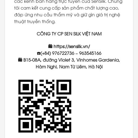
các kênh bán hàng trực tuyến của SenSilk. Chúng
tôi cam kết cung cấp sản phẩm chất lượng cao,
đáp ứng nhu cầu thẩm mỹ và giữ gìn giá trị nghệ
thuật truyền thống.
CÔNG TY CP SEN SILK VIỆT NAM
🛍
https://sensilk.vn/
☎️(+84) 976722736 – 963545166
🛍 B15-08A, đường Violet 3, Vinhomes Gardenia,
Hàm Nghi, Nam Từ Liêm, Hà Nội