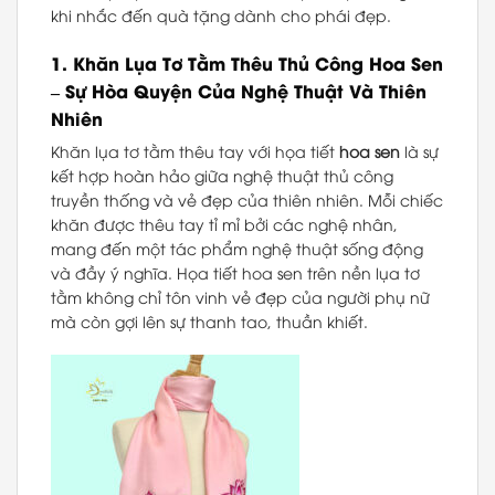
khi nhắc đến quà tặng dành cho phái đẹp.
1.
Khăn Lụa Tơ Tằm Thêu Thủ Công Hoa Sen
– Sự Hòa Quyện Của Nghệ Thuật Và Thiên
Nhiên
Khăn lụa tơ tằm thêu tay với họa tiết
hoa sen
là sự
kết hợp hoàn hảo giữa nghệ thuật thủ công
truyền thống và vẻ đẹp của thiên nhiên. Mỗi chiếc
khăn được thêu tay tỉ mỉ bởi các nghệ nhân,
mang đến một tác phẩm nghệ thuật sống động
và đầy ý nghĩa. Họa tiết hoa sen trên nền lụa tơ
tằm không chỉ tôn vinh vẻ đẹp của người phụ nữ
mà còn gợi lên sự thanh tao, thuần khiết.