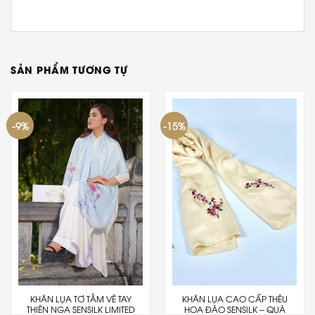
SẢN PHẨM TƯƠNG TỰ
-9%
-15%
KHĂN LỤA TƠ TẰM VẼ TAY
KHĂN LỤA CAO CẤP THÊU
THIÊN NGA SENSILK LIMITED
HOA ĐÀO SENSILK – QUÀ