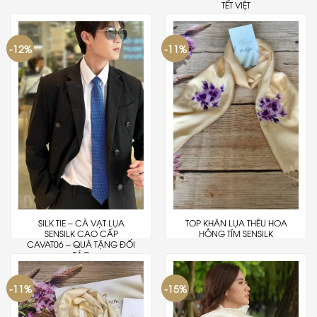
TẾT VIỆT
-12%
-11%
SILK TIE – CÀ VẠT LỤA
TOP KHĂN LỤA THÊU HOA
SENSILK CAO CẤP
HỒNG TÍM SENSILK
CAVAT06 – QUÀ TẶNG ĐỐI
TÁC
-11%
-15%