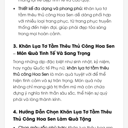
Thiết kế đa dạng và phong phú:
Khăn lụa tơ
tằm thêu thủ công Hoa Sen dễ dàng phối hợp
với nhiều loại trang phục, từ trang phục truyền
thống đến hiện đại, giúp phái đẹp tỏa sáng
trong mọi hoàn cảnh.
3.
Khăn Lụa Tơ Tằm Thêu Thủ Công Hoa Sen
– Món Quà Tinh Tế Và Sang Trọng
Trong những dịp đặc biệt như sinh nhật, kỷ niệm,
hay ngày Quốc tế Phụ nữ,
khăn lụa tơ tằm thêu
thủ công Hoa Sen
là món quà tuyệt vời để thể
hiện tình cảm và sự trân trọng. Món quà này
không chỉ mang giá trị thẩm mỹ mà còn chứa
đựng ý nghĩa tinh thần sâu sắc, thể hiện sự quý
phái và lòng thành kính.
4.
Hướng Dẫn Chọn Khăn Lụa Tơ Tằm Thêu
Thủ Công Hoa Sen Làm Quà Tặng
Chọn màu sắc phù hợp:
Khăn lụa thêu hoa sen