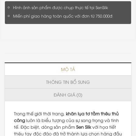
Hình ảnh sản phẩm được chụp thực tế tại SenSilk
Miễn phí giao hàng toàn quốc với đơn từ 750.000đ
MÔ TẢ
THÔNG TIN BỔ SUNG
ĐÁNH GIÁ (0)
Trong thế giới thời trang,
khăn lụa tơ tằm thêu thủ
công
luôn là biểu tượng của sự sang trọng và tinh
tế. Đặc biệt, dòng sản phẩm
Sen Silk
với họa tiết
thêu tay độc đáo đã trở thành lựa chọn hàng đầu