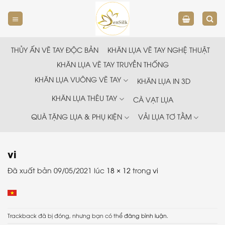
Chuyển
đến
nội
dung
THỦY ẤN VẼ TAY ĐỘC BẢN
KHĂN LỤA VẼ TAY NGHỆ THUẬT
KHĂN LỤA VẼ TAY TRUYỀN THỐNG
KHĂN LỤA VUÔNG VẼ TAY
KHĂN LỤA IN 3D
KHĂN LỤA THÊU TAY
CÀ VẠT LỤA
QUÀ TẶNG LỤA & PHỤ KIỆN
VẢI LỤA TƠ TẰM
vi
Đã xuất bản
09/05/2021
lúc
18 × 12
trong
vi
Trackback đã bị đóng, nhưng bạn có thể
đăng bình luận
.