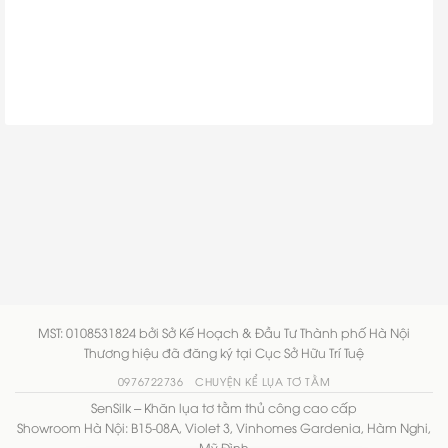
MST: 0108531824 bởi Sở Kế Hoạch & Đầu Tư Thành phố Hà Nội
Thương hiệu đã đăng ký tại Cục Sở Hữu Trí Tuệ
0976722736
CHUYỆN KỂ LỤA TƠ TẰM
SenSilk – Khăn lụa tơ tằm thủ công cao cấp
Showroom Hà Nội: B15-08A, Violet 3, Vinhomes Gardenia, Hàm Nghi,
Mỹ Đình