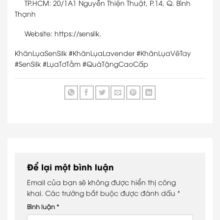
TP.HCM: 20/1A1 Nguyễn Thiện Thuật, P.14, Q. Bình
Thạnh
Website: https://sensilk.
KhănLụaSenSilk #KhănLụaLavender #KhănLụaVẽTay
#SenSilk #LụaTơTằm #QuàTặngCaoCấp
Để lại một bình luận
Email của bạn sẽ không được hiển thị công
khai.
Các trường bắt buộc được đánh dấu
*
Bình luận
*