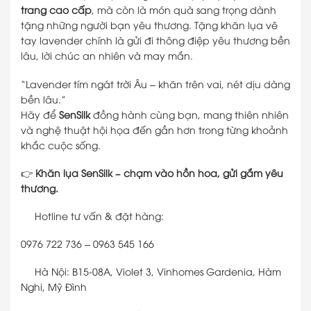
trang cao cấp
, mà còn là món quà sang trọng dành
tặng những người bạn yêu thương. Tặng khăn lụa vẽ
tay lavender chính là gửi đi thông điệp yêu thương bền
lâu, lời chúc an nhiên và may mắn.
“Lavender tím ngát trời Âu – khăn trên vai, nét dịu dàng
bền lâu.”
Hãy để
SenSilk
đồng hành cùng bạn, mang thiên nhiên
và nghệ thuật hội họa đến gần hơn trong từng khoảnh
khắc cuộc sống.
👉
Khăn lụa SenSilk – chạm vào hồn hoa, gửi gắm yêu
thương.
Hotline tư vấn & đặt hàng:
0976 722 736 – 0963 545 166
Hà Nội: B15-08A, Violet 3, Vinhomes Gardenia, Hàm
Nghi, Mỹ Đình