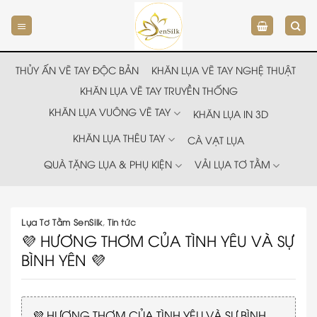
Chuyển
đến
nội
dung
THỦY ẤN VẼ TAY ĐỘC BẢN
KHĂN LỤA VẼ TAY NGHỆ THUẬT
KHĂN LỤA VẼ TAY TRUYỀN THỐNG
KHĂN LỤA VUÔNG VẼ TAY
KHĂN LỤA IN 3D
KHĂN LỤA THÊU TAY
CÀ VẠT LỤA
QUÀ TẶNG LỤA & PHỤ KIỆN
VẢI LỤA TƠ TẰM
Lụa Tơ Tằm SenSilk
,
Tin tức
💜 HƯƠNG THƠM CỦA TÌNH YÊU VÀ SỰ
BÌNH YÊN 💜
💜 HƯƠNG THƠM CỦA TÌNH YÊU VÀ SỰ BÌNH