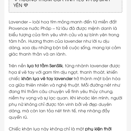
YÊN 💜
Lavender – loài hoa tím mỏng manh đến từ miền đất
Provence nước Pháp – từ lâu đã được mệnh danh là
biểu tượng của tình yêu vĩnh cửu và sự bình yên trong
tâm hồn. Hương thơm của lavender như lời ru dịu
dàng, xoa dịu những bộn bề cuộc sống, mang lại cảm
giác thanh thản và an lành.
Trên nền
lụa tơ tằm SenSilk
, từng nhành lavender được
họa sĩ vẽ tay với gam tím dịu ngọt, thanh thoát, khiến
chiếc
khăn lụa vẽ tay lavender
trở thành một bản hòa
ca giữa thiên nhiên và nghệ thuật. Mỗi đường nét như
đang thì thầm câu chuyện về tình yêu thủy chung,
niềm hy vọng và sự lạc quan. Khi khoác lên mình, người
phụ nữ không chỉ được tôn vinh bởi vẻ đẹp duyên
dáng, mà còn lan tỏa nét tinh tế, nhẹ nhàng đầy
quyến rũ.
Chiếc khăn lụa này không chỉ là một
phụ kiện thời