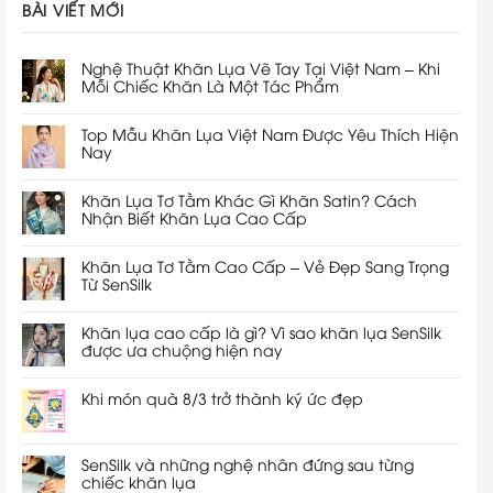
BÀI VIẾT MỚI
Nghệ Thuật Khăn Lụa Vẽ Tay Tại Việt Nam – Khi
Mỗi Chiếc Khăn Là Một Tác Phẩm
Top Mẫu Khăn Lụa Việt Nam Được Yêu Thích Hiện
Nay
Khăn Lụa Tơ Tằm Khác Gì Khăn Satin? Cách
Nhận Biết Khăn Lụa Cao Cấp
Khăn Lụa Tơ Tằm Cao Cấp – Vẻ Đẹp Sang Trọng
Từ SenSilk
Khăn lụa cao cấp là gì? Vì sao khăn lụa SenSilk
được ưa chuộng hiện nay
Khi món quà 8/3 trở thành ký ức đẹp
SenSilk và những nghệ nhân đứng sau từng
chiếc khăn lụa