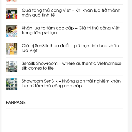
Quà tặng thủ công Việt – Khi khăn lụa trở thành
món quà tinh tế
Khăn lụa tơ tằm cao cấp – Giá trị thủ công Việt
trong từng sợi lụa
Giá trị SenSilk theo đuổi – giữ trọn tinh hoa khăn
lụa Việt
SenSilk Showroom – where authentic Vietnamese
silk comes to life
Showroom SenSilk – không gian trải nghiệm khăn
lụa tơ tằm thủ công cao cấp
FANPAGE