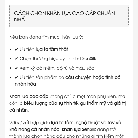
CÁCH CHỌN KHĂN LỤA CAO CẤP CHUẨN
NHẤT
Nếu bạn đang tìm mua, hãy lưu ý:
✔ Ưu tiên
lụa tơ tằm thật
✔ Chọn thương hiệu uy tín như SenSilk
✔ Xem kỹ độ mềm, độ rũ và màu sắc
✔ Ưu tiên sản phẩm có
câu chuyện hoặc tính cá
nhân hóa
Khăn lụa cao cấp
không chỉ là một món phụ kiện, mà
còn là
biểu tượng của sự tinh tế, gu thẩm mỹ và giá trị
cá nhân
.
Với sự kết hợp giữa
lụa tơ tằm, nghệ thuật vẽ tay và
khả năng cá nhân hóa
,
khăn lụa SenSilk
đang trở
thành lựa chọn hàng đầu cho những ai tìm kiếm một