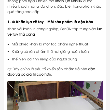
Không phải ngẫu nhiên mà
khăn lụa SenSilk
được
nhiều khách hàng lựa chọn, đặc biệt trong phân khúc
quà tặng cao cấp.
1. 🎨 Khăn lụa vẽ tay – Mỗi sản phẩm là độc bản
Khác với khăn in công nghiệp, SenSilk tập trung vào
lụa
vẽ tay thủ công
:
Mỗi chiếc khăn là một tác phẩm nghệ thuật
Không có sản phẩm thứ hai giống hoàn toàn
Thể hiện cá tính riêng của người dùng
👉 Đây chính là yếu tố khiến sản phẩm trở nên
độc
đáo và có giá trị cao hơn
.