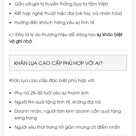
Gắn với giá trị truyền thống (lụa tơ tằm Việt)
Kết hợp nghệ thuật hiện đại (vẽ tay, cá nhân hóa)
Hướng đến khách hàng yêu sự tinh tế
👉 Đây là lý do thương hiệu dễ dàng tạo
sự khác biệt
và ghi nhớ
.
KHĂN LỤA CAO CẤP PHÙ HỢP VỚI AI?
Khăn lụa cao cấp đặc biệt phù hợp với:
Phụ nữ 25–50 tuổi yêu sự thanh lịch
Người tìm quà tặng tinh tế, không đại trà
Doanh nhân, người làm kinh doanh cần quà tặng
sang trọng
Người yêu thời trang tối giản nhưng có điểm nhấn