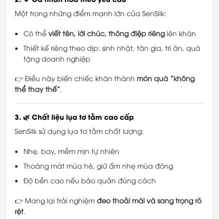
Một trong những điểm mạnh lớn của SenSilk:
Có thể
viết tên, lời chúc, thông điệp riêng
lên khăn
Thiết kế riêng theo dịp: sinh nhật, tân gia, tri ân, quà
tặng doanh nghiệp
👉 Điều này biến chiếc khăn thành
món quà “không
thể thay thế”
.
3. 🌿 Chất liệu lụa tơ tằm cao cấp
SenSilk sử dụng lụa tơ tằm chất lượng:
Nhẹ, bay, mềm mịn tự nhiên
Thoáng mát mùa hè, giữ ấm nhẹ mùa đông
Độ bền cao nếu bảo quản đúng cách
👉 Mang lại trải nghiệm
đeo thoải mái và sang trọng rõ
rệt
.