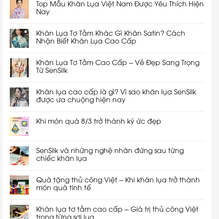
Top Mẫu Khăn Lụa Việt Nam Được Yêu Thích Hiện
Nay
Khăn Lụa Tơ Tằm Khác Gì Khăn Satin? Cách
Nhận Biết Khăn Lụa Cao Cấp
Khăn Lụa Tơ Tằm Cao Cấp – Vẻ Đẹp Sang Trọng
Từ SenSilk
Khăn lụa cao cấp là gì? Vì sao khăn lụa SenSilk
được ưa chuộng hiện nay
Khi món quà 8/3 trở thành ký ức đẹp
SenSilk và những nghệ nhân đứng sau từng
chiếc khăn lụa
Quà tặng thủ công Việt – Khi khăn lụa trở thành
món quà tinh tế
Khăn lụa tơ tằm cao cấp – Giá trị thủ công Việt
trong từng sợi lụa