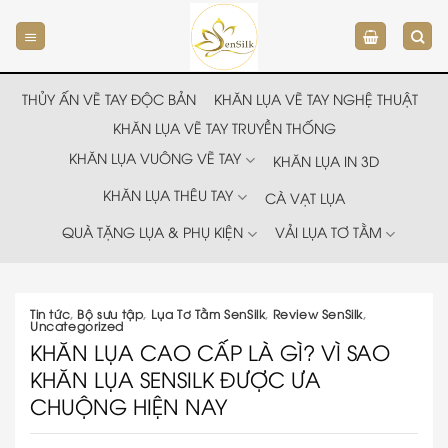
Chuyển
đến
nội
dung
THỦY ẤN VẼ TAY ĐỘC BẢN
KHĂN LỤA VẼ TAY NGHỆ THUẬT
KHĂN LỤA VẼ TAY TRUYỀN THỐNG
KHĂN LỤA VUÔNG VẼ TAY
KHĂN LỤA IN 3D
KHĂN LỤA THÊU TAY
CÀ VẠT LỤA
QUÀ TẶNG LỤA & PHỤ KIỆN
VẢI LỤA TƠ TẰM
Tin tức
,
Bộ sưu tập
,
Lụa Tơ Tằm SenSilk
,
Review SenSilk
,
Uncategorized
KHĂN LỤA CAO CẤP LÀ GÌ? VÌ SAO
KHĂN LỤA SENSILK ĐƯỢC ƯA
CHUỘNG HIỆN NAY