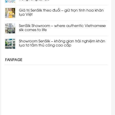
Giá trị SenSilk theo đuổi – giữ trọn tinh hoa khăn
lụa Việt
SenSilk Showroom – where authentic Vietnamese
silk comes to life
Showroom SenSilk – không gian trải nghiệm khăn
lụa tơ tằm thủ công cao cấp
FANPAGE