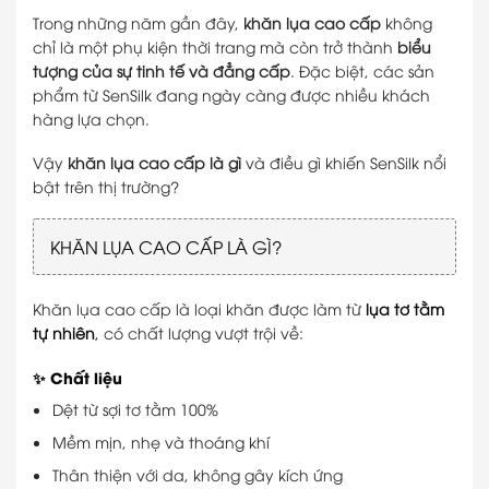
Trong những năm gần đây,
khăn lụa cao cấp
không
chỉ là một phụ kiện thời trang mà còn trở thành
biểu
tượng của sự tinh tế và đẳng cấp
. Đặc biệt, các sản
phẩm từ SenSilk đang ngày càng được nhiều khách
hàng lựa chọn.
Vậy
khăn lụa cao cấp là gì
và điều gì khiến SenSilk nổi
bật trên thị trường?
KHĂN LỤA CAO CẤP LÀ GÌ?
Khăn lụa cao cấp là loại khăn được làm từ
lụa tơ tằm
tự nhiên
,
có chất lượng vượt trội về:
✨ Chất liệu
Dệt từ sợi tơ tằm 100%
Mềm mịn, nhẹ và thoáng khí
Thân thiện với da, không gây kích ứng