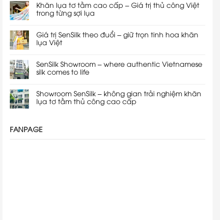
Khăn lụa tơ tằm cao cấp – Giá trị thủ công Việt
trong từng sợi lụa
Giá trị SenSilk theo đuổi – giữ trọn tinh hoa khăn
lụa Việt
SenSilk Showroom – where authentic Vietnamese
silk comes to life
Showroom SenSilk – không gian trải nghiệm khăn
lụa tơ tằm thủ công cao cấp
FANPAGE