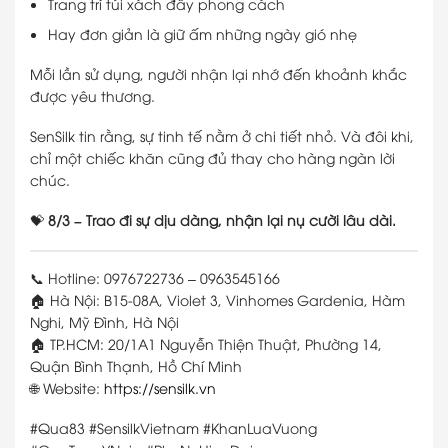
Trang trí túi xách đầy phong cách
Hay đơn giản là giữ ấm những ngày gió nhẹ
Mỗi lần sử dụng, người nhận lại nhớ đến khoảnh khắc
được yêu thương.
SenSilk tin rằng, sự tinh tế nằm ở chi tiết nhỏ. Và đôi khi,
chỉ một chiếc khăn cũng đủ thay cho hàng ngàn lời
chúc.
💝
8/3 – Trao đi sự dịu dàng, nhận lại nụ cười lâu dài.
📞 Hotline: 0976722736 – 0963545166
🏠 Hà Nội: B15-08A, Violet 3, Vinhomes Gardenia, Hàm
Nghi, Mỹ Đình, Hà Nội
🏠 TP.HCM: 20/1A1 Nguyễn Thiện Thuật, Phường 14,
Quận Bình Thạnh, Hồ Chí Minh
🌐 Website:
https://sensilk.vn
#Qua83 #SensilkVietnam #KhanLuaVuong