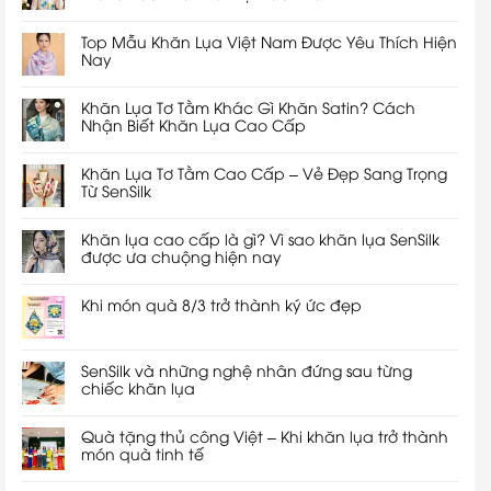
Top Mẫu Khăn Lụa Việt Nam Được Yêu Thích Hiện
Nay
Khăn Lụa Tơ Tằm Khác Gì Khăn Satin? Cách
Nhận Biết Khăn Lụa Cao Cấp
Khăn Lụa Tơ Tằm Cao Cấp – Vẻ Đẹp Sang Trọng
Từ SenSilk
Khăn lụa cao cấp là gì? Vì sao khăn lụa SenSilk
được ưa chuộng hiện nay
Khi món quà 8/3 trở thành ký ức đẹp
SenSilk và những nghệ nhân đứng sau từng
chiếc khăn lụa
Quà tặng thủ công Việt – Khi khăn lụa trở thành
món quà tinh tế