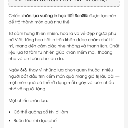
Chiếc
khăn lụa vuông in họa tiết SenSilk
được tạo nên
để trở thành món quà như thế.
Từ cảm hứng thiên nhiên, hoa lá và vẻ đẹp người phụ
nữ Việt, từng họa tiết in trên khăn được chăm chút tỉ
mỉ, mang đến cảm giác nhẹ nhàng và thanh lịch. Chất
liệu lụa tơ tằm tự nhiên giúp khăn mềm mại, thoáng
nhẹ và an toàn cho làn da.
Ngày
8/3
, thay vì những lựa chọn quen thuộc, nhiều
người bắt đầu tìm kiếm món quà mang giá trị lâu dài —
một món quà có thể sử dụng mỗi ngày và luôn nhắc
nhớ về người tặng.
Một chiếc khăn lụa:
Có thể quàng cổ khi đi làm
Buộc tóc khi dạo phố