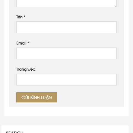
Tên
*
Email
*
Trang web
SEARCH