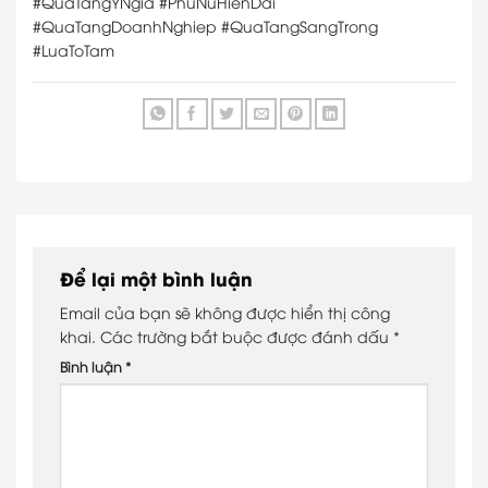
#QuaTangYNgia #PhuNuHienDai
#QuaTangDoanhNghiep #QuaTangSangTrong
#LuaToTam
Để lại một bình luận
Email của bạn sẽ không được hiển thị công
khai.
Các trường bắt buộc được đánh dấu
*
Bình luận
*