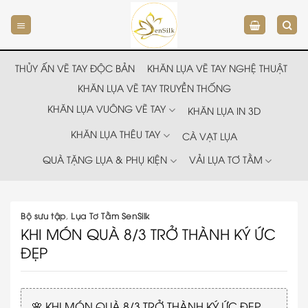
Chuyển
đến
nội
dung
THỦY ẤN VẼ TAY ĐỘC BẢN
KHĂN LỤA VẼ TAY NGHỆ THUẬT
KHĂN LỤA VẼ TAY TRUYỀN THỐNG
KHĂN LỤA VUÔNG VẼ TAY
KHĂN LỤA IN 3D
KHĂN LỤA THÊU TAY
CÀ VẠT LỤA
QUÀ TẶNG LỤA & PHỤ KIỆN
VẢI LỤA TƠ TẰM
Bộ sưu tập
,
Lụa Tơ Tằm SenSilk
KHI MÓN QUÀ 8/3 TRỞ THÀNH KÝ ỨC
ĐẸP
🌸 KHI MÓN QUÀ 8/3 TRỞ THÀNH KÝ ỨC ĐẸP