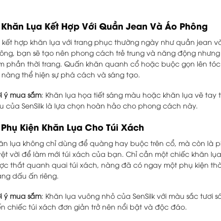
.
Khăn Lụa Kết Hợp Với Quần Jean Và Áo Phông
i kết hợp khăn lụa với trang phục thường ngày như quần jean v
ông, bạn sẽ tạo nên phong cách trẻ trung và năng động nhưng
m phần thời trang. Quấn khăn quanh cổ hoặc buộc gọn lên tóc
 nàng thể hiện sự phá cách và sáng tạo.
i ý mua sắm
: Khăn lụa họa tiết sáng màu hoặc khăn lụa vẽ tay 
u của SenSilk là lựa chọn hoàn hảo cho phong cách này.
.
Phụ Kiện Khăn Lụa Cho Túi Xách
ăn lụa không chỉ dùng để quàng hay buộc trên cổ, mà còn là p
yệt vời để làm mới túi xách của bạn. Chỉ cần một chiếc khăn lụa
ợc thắt quanh quai túi xách, nàng đã có ngay một phụ kiện thờ
ng dấu ấn riêng.
i ý mua sắm
: Khăn lụa vuông nhỏ của SenSilk với màu sắc tươi s
ến chiếc túi xách đơn giản trở nên nổi bật và độc đáo.