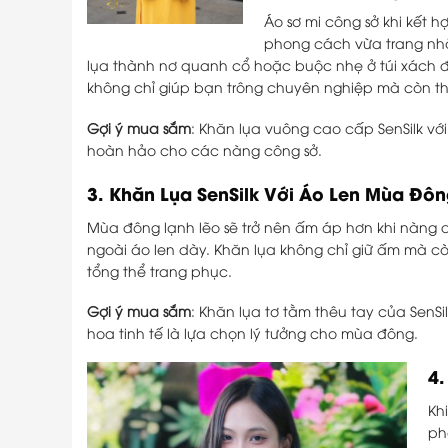
Áo sơ mi công sở khi kết h
phong cách vừa trang nhã
lụa thành nơ quanh cổ hoặc buộc nhẹ ở túi xách 
không chỉ giúp bạn trông chuyên nghiệp mà còn thể
Gợi ý mua sắm
: Khăn lụa vuông cao cấp SenSilk với h
hoàn hảo cho các nàng công sở.
3.
Khăn Lụa SenSilk Với Áo Len Mùa Đô
Mùa đông lạnh lẽo sẽ trở nên ấm áp hơn khi nàng 
ngoài áo len dày. Khăn lụa không chỉ giữ ấm mà cò
tổng thể trang phục.
Gợi ý mua sắm
: Khăn lụa tơ tằm thêu tay của SenSil
hoa tinh tế là lựa chọn lý tưởng cho mùa đông.
4
Kh
ph