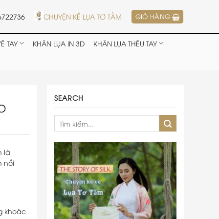
6722736
CHUYỆN KỂ LỤA TƠ TẰM
GIỎ HÀNG
Ẽ TAY
KHĂN LỤA IN 3D
KHĂN LỤA THÊU TAY
SEARCH
O
n là
n nổi
ng khoác