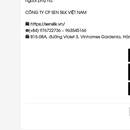
người phụ nữ.
CÔNG TY CP SEN SILK VIỆT NAM
🛍
https://sensilk.vn/
☎️(+84) 976722736 – 963545166
🛍 B15-08A, đường Violet 3, Vinhomes Gardenia, Hà