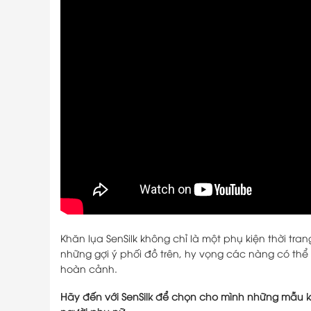
Khăn lụa SenSilk không chỉ là một phụ kiện thời tr
những gợi ý phối đồ trên, hy vọng các nàng có thể 
hoàn cảnh.
Hãy đến với SenSilk để chọn cho mình những mẫu k