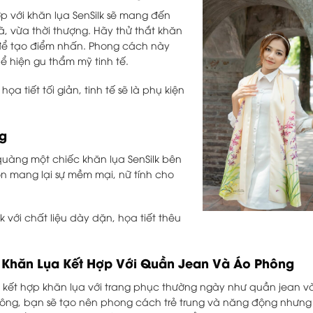
ợp với khăn lụa SenSilk sẽ mang đến
, vừa thời thượng. Hãy thử thắt khăn
để tạo điểm nhấn. Phong cách này
 hiện gu thẩm mỹ tinh tế.
ọa tiết tối giản, tinh tế sẽ là phụ kiện
ng
quàng một chiếc khăn lụa SenSilk bên
n mang lại sự mềm mại, nữ tính cho
k với chất liệu dày dặn, họa tiết thêu
.
Khăn Lụa Kết Hợp Với Quần Jean Và Áo Phông
i kết hợp khăn lụa với trang phục thường ngày như quần jean v
ông, bạn sẽ tạo nên phong cách trẻ trung và năng động nhưng