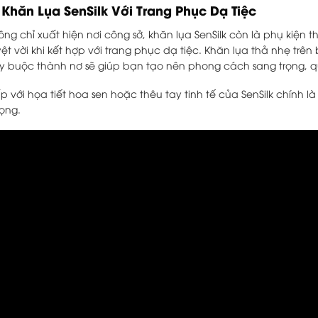
.
Khăn Lụa SenSilk Với Trang Phục Dạ Tiệc
ông chỉ xuất hiện nơi công sở, khăn lụa SenSilk còn là phụ kiện th
yệt vời khi kết hợp với trang phục dạ tiệc. Khăn lụa thả nhẹ trên 
y buộc thành nơ sẽ giúp bạn tạo nên phong cách sang trọng, q
 với họa tiết hoa sen hoặc thêu tay tinh tế của SenSilk chính l
ọng.