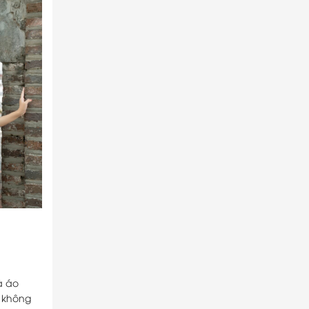
à áo
 không