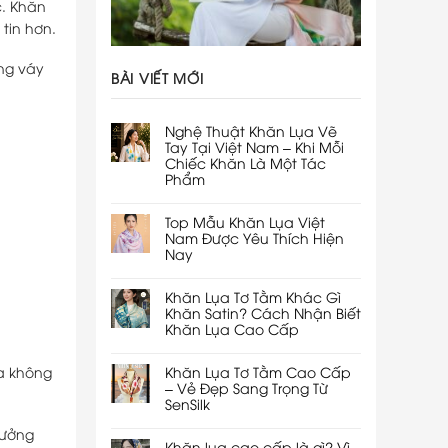
c. Khăn
tin hơn.
ng váy
BÀI VIẾT MỚI
Nghệ Thuật Khăn Lụa Vẽ
Tay Tại Việt Nam – Khi Mỗi
Chiếc Khăn Là Một Tác
Phẩm
Top Mẫu Khăn Lụa Việt
Nam Được Yêu Thích Hiện
Nay
Khăn Lụa Tơ Tằm Khác Gì
Khăn Satin? Cách Nhận Biết
Khăn Lụa Cao Cấp
Khăn Lụa Tơ Tằm Cao Cấp
ụa không
– Vẻ Đẹp Sang Trọng Từ
SenSilk
tưởng
Khăn lụa cao cấp là gì? Vì