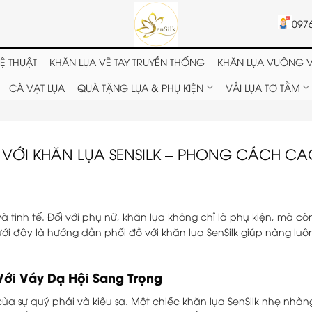
097
Ệ THUẬT
KHĂN LỤA VẼ TAY TRUYỀN THỐNG
KHĂN LỤA VUÔNG V
CÀ VẠT LỤA
QUÀ TẶNG LỤA & PHỤ KIỆN
VẢI LỤA TƠ TẰM
VỚI KHĂN LỤA SENSILK – PHONG CÁCH CA
à tinh tế. Đối với phụ nữ, khăn lụa không chỉ là phụ kiện, mà cò
ới đây là hướng dẫn phối đồ với khăn lụa SenSilk giúp nàng luô
Với Váy Dạ Hội Sang Trọng
của sự quý phái và kiêu sa. Một chiếc khăn lụa SenSilk nhẹ nhà