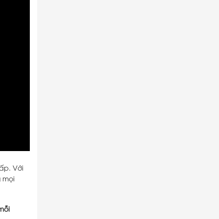
ấp. Với
g mọi
mỗi