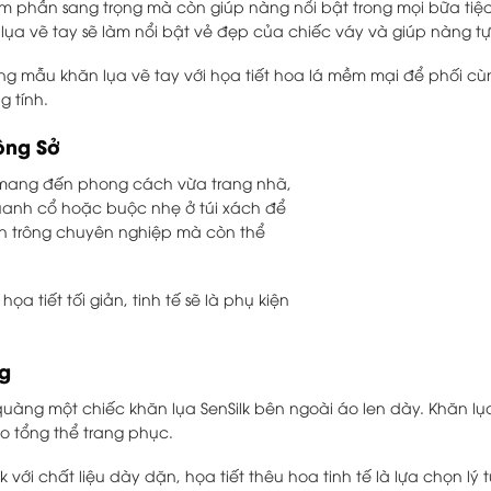
êm phần sang trọng mà còn giúp nàng nổi bật trong mọi bữa tiệ
lụa vẽ tay sẽ làm nổi bật vẻ đẹp của chiếc váy và giúp nàng tự 
ng mẫu khăn lụa vẽ tay với họa tiết hoa lá mềm mại để phối cù
g tính.
ông Sở
sẽ mang đến phong cách vừa trang nhã,
quanh cổ hoặc buộc nhẹ ở túi xách để
n trông chuyên nghiệp mà còn thể
ọa tiết tối giản, tinh tế sẽ là phụ kiện
ng
uàng một chiếc khăn lụa SenSilk bên ngoài áo len dày. Khăn l
o tổng thể trang phục.
k với chất liệu dày dặn, họa tiết thêu hoa tinh tế là lựa chọn lý 