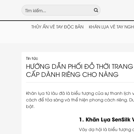
Chuyển
Tìm
đến
kiếm:
nội
dung
THỦY ẤN VẼ TAY ĐỘC BẢN
KHĂN LỤA VẼ TAY NGH
Tin tức
HƯỚNG DẪN PHỐI ĐỒ THỜI TRANG 
CẤP DÀNH RIÊNG CHO NÀNG
Khăn lụa từ lâu đã là biểu tượng của sự thanh lịch v
cách để tỏa sáng và thể hiện phong cách riêng. Dư
bật.
1.
Khăn Lụa SenSilk 
Váy dạ hội là biểu tượng 