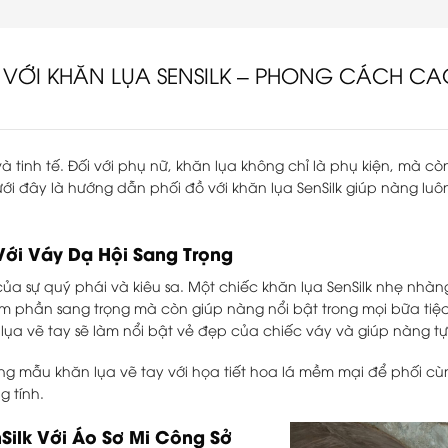
VỚI KHĂN LỤA SENSILK – PHONG CÁCH CA
à tinh tế. Đối với phụ nữ, khăn lụa không chỉ là phụ kiện, mà cò
ới đây là hướng dẫn phối đồ với khăn lụa SenSilk giúp nàng luô
Với Váy Dạ Hội Sang Trọng
của sự quý phái và kiêu sa. Một chiếc khăn lụa SenSilk nhẹ nhà
êm phần sang trọng mà còn giúp nàng nổi bật trong mọi bữa tiệ
lụa vẽ tay sẽ làm nổi bật vẻ đẹp của chiếc váy và giúp nàng tự 
ng mẫu khăn lụa vẽ tay với họa tiết hoa lá mềm mại để phối cù
g tính.
Silk Với Áo Sơ Mi Công Sở