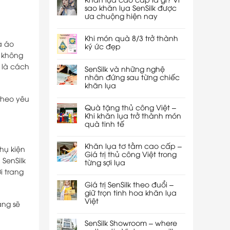
sao khăn lụa SenSilk được
ưa chuộng hiện nay
Khi món quà 8/3 trở thành
à áo
ký ức đẹp
 không
 là cách
SenSilk và những nghệ
nhân đứng sau từng chiếc
khăn lụa
theo yêu
Quà tặng thủ công Việt –
Khi khăn lụa trở thành món
quà tinh tế
Khăn lụa tơ tằm cao cấp –
hụ kiện
Giá trị thủ công Việt trong
 SenSilk
từng sợi lụa
i trang
Giá trị SenSilk theo đuổi –
giữ trọn tinh hoa khăn lụa
Việt
áng sẽ
SenSilk Showroom – where