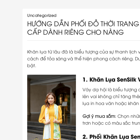
Uncategorized
HƯỚNG DẪN PHỐI ĐỒ THỜI TRANG 
CẤP DÀNH RIÊNG CHO NÀNG
Khăn lụa từ lâu đã là biểu tượng của sự thanh lịch v
cách để tỏa sáng và thể hiện phong cách riêng. Dư
bật.
1.
Khăn Lụa SenSilk 
Váy dạ hội là biểu tượng 
lên vai không chỉ tăng th
lụa in hoa văn hoặc khăn 
Gợi ý mua sắm
: Chọn nhữ
trơn hoặc có màu sắc trun
2.
Phối Khăn Lụa Sen