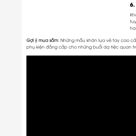
6
Kh
tu
ha
Gợi ý mua sắm
: Những mẫu khăn lụa vẽ tay cao cấp
phụ kiện đẳng cấp cho những buổi dạ tiệc quan tr