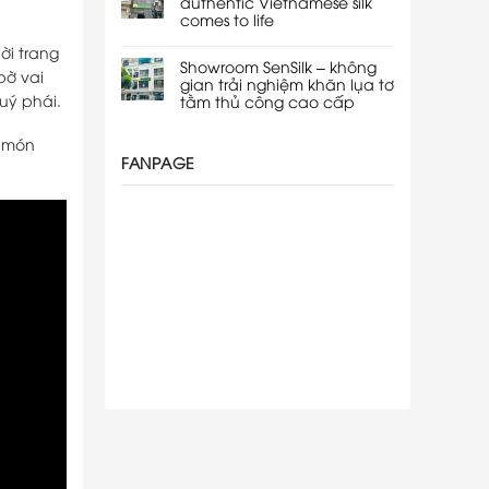
authentic Vietnamese silk
comes to life
ời trang
Showroom SenSilk – không
bờ vai
gian trải nghiệm khăn lụa tơ
uý phái.
tằm thủ công cao cấp
à món
FANPAGE