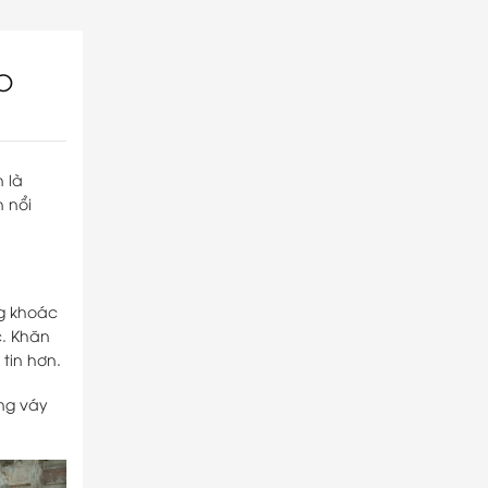
O
n là
n nổi
ng khoác
c. Khăn
tin hơn.
ng váy