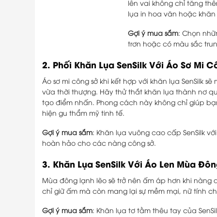
lên vai không chỉ tăng th
lụa in hoa văn hoặc khăn 
Gợi ý mua sắm
: Chọn nhữ
trơn hoặc có màu sắc trun
2.
Phối Khăn Lụa SenSilk Với Áo Sơ Mi C
Áo sơ mi công sở khi kết hợp với khăn lụa SenSilk 
vừa thời thượng. Hãy thử thắt khăn lụa thành nơ 
tạo điểm nhấn. Phong cách này không chỉ giúp bạ
hiện gu thẩm mỹ tinh tế.
Gợi ý mua sắm
: Khăn lụa vuông cao cấp SenSilk với h
hoàn hảo cho các nàng công sở.
3.
Khăn Lụa SenSilk Với Áo Len Mùa Đô
Mùa đông lạnh lẽo sẽ trở nên ấm áp hơn khi nàng q
chỉ giữ ấm mà còn mang lại sự mềm mại, nữ tính ch
Gợi ý mua sắm
: Khăn lụa tơ tằm thêu tay của SenSil