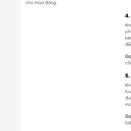
cho mùa đông.
4
Kh
ph
ké
để
Gợ
cầ
5
Kh
tu
đư
ma
Gợ
bi