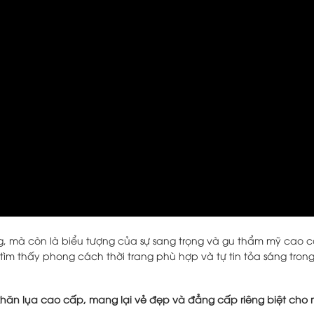
ang, mà còn là biểu tượng của sự sang trọng và gu thẩm mỹ cao c
tìm thấy phong cách thời trang phù hợp và tự tin tỏa sáng tron
hăn lụa cao cấp, mang lại vẻ đẹp và đẳng cấp riêng biệt cho 