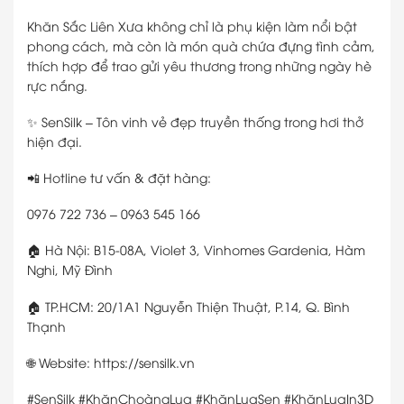
Khăn Sắc Liên Xưa không chỉ là phụ kiện làm nổi bật
phong cách, mà còn là món quà chứa đựng tình cảm,
thích hợp để trao gửi yêu thương trong những ngày hè
rực nắng.
✨ SenSilk – Tôn vinh vẻ đẹp truyền thống trong hơi thở
hiện đại.
📲 Hotline tư vấn & đặt hàng:
0976 722 736 – 0963 545 166
🏠 Hà Nội: B15-08A, Violet 3, Vinhomes Gardenia, Hàm
Nghi, Mỹ Đình
🏠 TP.HCM: 20/1A1 Nguyễn Thiện Thuật, P.14, Q. Bình
Thạnh
🌐 Website: https://sensilk.vn
#SenSilk #KhănChoàngLụa #KhănLụaSen #KhănLụaIn3D