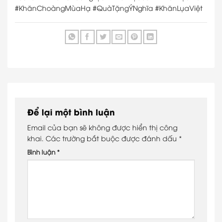
#KhănChoàngMùaHạ #QuàTặngÝNghĩa #KhănLụaViệt
Để lại một bình luận
Email của bạn sẽ không được hiển thị công
khai.
Các trường bắt buộc được đánh dấu
*
Bình luận
*