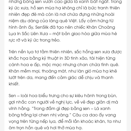
những bông sen vươn cao giữa lá xanh bát ngát. Trong
ký ức xưa, hồ sen mùa hạ không chỉ là bức tranh thiên
nhiên đẹp đẽ mà còn là nơi chứa đựng những hoài
niệm dịu dàng của làng quê Việt. Lấy cảm hứng từ
hình ảnh ấy, SenSilk đã tạo nên chiếc Khăn Choàng
Lụa In Sắc Liên Xưa – một bản giao hòa giữa mùa hè
rực rỡ và ký ức trong trẻo.
Trên nền lụa tơ tằm thiên nhiên, sắc hồng sen xưa được
khắc họa bằng kỹ thuật in 3D tinh xảo, tái hiện từng
cánh hoa e ấp, mộc mạc nhưng chan chứa tình quê.
Khăn mềm mại, thoáng mát, như làn gió mùa hạ khẽ
lướt trên da, mang đến cảm giác dễ chịu và thanh
khiết.
Sen – loài hoa biểu trưng cho sự kiêu hãnh trong bùn,
gợi nhắc con người về nghị lực, về vẻ đẹp giản dị mà
vĩnh hằng. “Trong đầm gì đẹp bằng sen – Lá xanh
bông trắng lại chen nhị vàng.” Câu ca dao ấy vang
vọng trên từng nếp lụa, để mỗi lần khoác khăn, ta như
ôm trọn hồn quê và hơi thở mùa hạ.