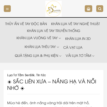
Chuyển
đến
nội
dung
THỦY ẤN VẼ TAY ĐỘC BẢN
KHĂN LỤA VẼ TAY NGHỆ THUẬT
KHĂN LỤA VẼ TAY TRUYỀN THỐNG
KHĂN LỤA VUÔNG VẼ TAY
KHĂN LỤA IN 3D
KHĂN LỤA THÊU TAY
CÀ VẠT LỤA
QUÀ TẶNG LỤA & PHỤ KIỆN
VẢI LỤA TƠ TẰM
Lụa Tơ Tằm SenSilk
,
Tin tức
☀️ SẮC LIÊN XƯA – NẮNG HẠ VÀ NỖI
NHỚ ☀️
Mùa hè đến, ánh nắng vàng trải dài trên mặt hồ,