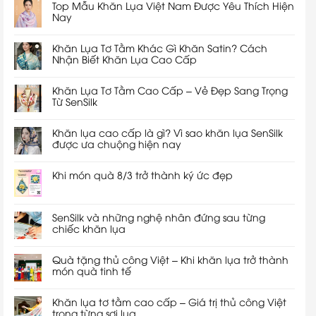
Top Mẫu Khăn Lụa Việt Nam Được Yêu Thích Hiện
Nay
Khăn Lụa Tơ Tằm Khác Gì Khăn Satin? Cách
Nhận Biết Khăn Lụa Cao Cấp
Khăn Lụa Tơ Tằm Cao Cấp – Vẻ Đẹp Sang Trọng
Từ SenSilk
Khăn lụa cao cấp là gì? Vì sao khăn lụa SenSilk
được ưa chuộng hiện nay
Khi món quà 8/3 trở thành ký ức đẹp
SenSilk và những nghệ nhân đứng sau từng
chiếc khăn lụa
Quà tặng thủ công Việt – Khi khăn lụa trở thành
món quà tinh tế
Khăn lụa tơ tằm cao cấp – Giá trị thủ công Việt
trong từng sợi lụa