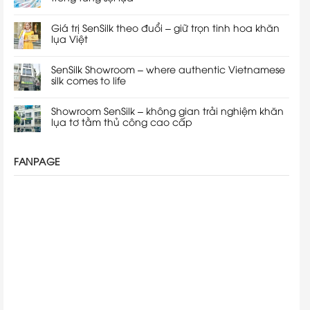
Giá trị SenSilk theo đuổi – giữ trọn tinh hoa khăn
lụa Việt
SenSilk Showroom – where authentic Vietnamese
silk comes to life
Showroom SenSilk – không gian trải nghiệm khăn
lụa tơ tằm thủ công cao cấp
FANPAGE