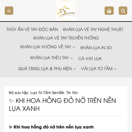
Chuyển
đến
nội
dung
THỦY ẤN VẼ TAY ĐỘC BẢN
KHĂN LỤA VẼ TAY NGHỆ THUẬT
KHĂN LỤA VẼ TAY TRUYỀN THỐNG
KHĂN LỤA VUÔNG VẼ TAY
KHĂN LỤA IN 3D
KHĂN LỤA THÊU TAY
CÀ VẠT LỤA
QUÀ TẶNG LỤA & PHỤ KIỆN
VẢI LỤA TƠ TẰM
Bộ sưu tập
,
Lụa Tơ Tằm SenSilk
,
Tin tức
✨ KHI HOA HỒNG ĐỎ NỞ TRÊN NỀN
LỤA XANH
✨ Khi hoa hồng đỏ nở trên nền lụa xanh