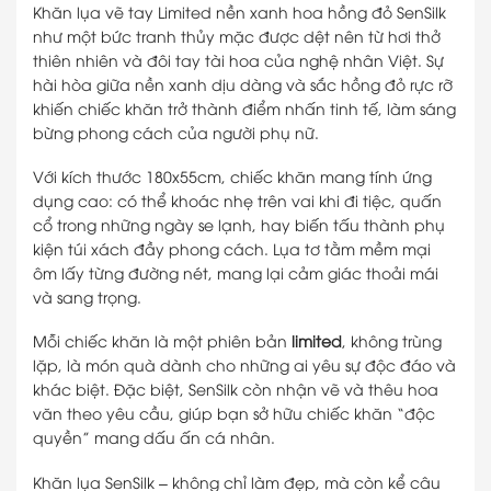
Khăn lụa vẽ tay Limited nền xanh hoa hồng đỏ SenSilk
như một bức tranh thủy mặc được dệt nên từ hơi thở
thiên nhiên và đôi tay tài hoa của nghệ nhân Việt. Sự
hài hòa giữa nền xanh dịu dàng và sắc hồng đỏ rực rỡ
khiến chiếc khăn trở thành điểm nhấn tinh tế, làm sáng
bừng phong cách của người phụ nữ.
Với kích thước 180x55cm, chiếc khăn mang tính ứng
dụng cao: có thể khoác nhẹ trên vai khi đi tiệc, quấn
cổ trong những ngày se lạnh, hay biến tấu thành phụ
kiện túi xách đầy phong cách. Lụa tơ tằm mềm mại
ôm lấy từng đường nét, mang lại cảm giác thoải mái
và sang trọng.
Mỗi chiếc khăn là một phiên bản
limited
, không trùng
lặp, là món quà dành cho những ai yêu sự độc đáo và
khác biệt. Đặc biệt, SenSilk còn nhận vẽ và thêu hoa
văn theo yêu cầu, giúp bạn sở hữu chiếc khăn “độc
quyền” mang dấu ấn cá nhân.
Khăn lụa SenSilk – không chỉ làm đẹp, mà còn kể câu