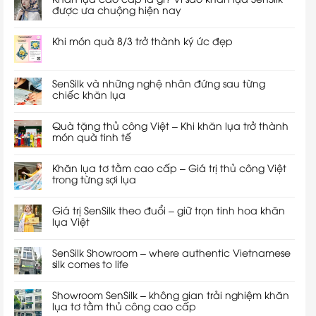
được ưa chuộng hiện nay
Khi món quà 8/3 trở thành ký ức đẹp
SenSilk và những nghệ nhân đứng sau từng
chiếc khăn lụa
Quà tặng thủ công Việt – Khi khăn lụa trở thành
món quà tinh tế
Khăn lụa tơ tằm cao cấp – Giá trị thủ công Việt
trong từng sợi lụa
Giá trị SenSilk theo đuổi – giữ trọn tinh hoa khăn
lụa Việt
SenSilk Showroom – where authentic Vietnamese
silk comes to life
Showroom SenSilk – không gian trải nghiệm khăn
lụa tơ tằm thủ công cao cấp