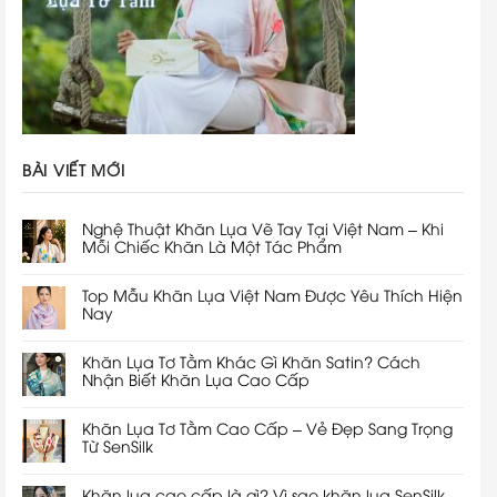
BÀI VIẾT MỚI
Nghệ Thuật Khăn Lụa Vẽ Tay Tại Việt Nam – Khi
Mỗi Chiếc Khăn Là Một Tác Phẩm
Top Mẫu Khăn Lụa Việt Nam Được Yêu Thích Hiện
Nay
Khăn Lụa Tơ Tằm Khác Gì Khăn Satin? Cách
Nhận Biết Khăn Lụa Cao Cấp
Khăn Lụa Tơ Tằm Cao Cấp – Vẻ Đẹp Sang Trọng
Từ SenSilk
Khăn lụa cao cấp là gì? Vì sao khăn lụa SenSilk