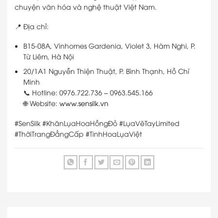
chuyện văn hóa và nghệ thuật Việt Nam.
📍 Địa chỉ:
B15-08A, Vinhomes Gardenia, Violet 3, Hàm Nghi, P.
Từ Liêm, Hà Nội
20/1A1 Nguyễn Thiện Thuật, P. Bình Thạnh, Hồ Chí
Minh
📞 Hotline: 0976.722.736 – 0963.545.166
🌐 Website:
www.sensilk.vn
#SenSilk #KhănLụaHoaHồngĐỏ #LụaVẽTayLimited
#ThờiTrangĐẳngCấp #TinhHoaLụaViệt