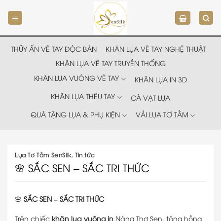
Chuyển
đến
nội
dung
THỦY ẤN VẼ TAY ĐỘC BẢN
KHĂN LỤA VẼ TAY NGHỆ THUẬT
KHĂN LỤA VẼ TAY TRUYỀN THỐNG
KHĂN LỤA VUÔNG VẼ TAY
KHĂN LỤA IN 3D
KHĂN LỤA THÊU TAY
CÀ VẠT LỤA
QUÀ TẶNG LỤA & PHỤ KIỆN
VẢI LỤA TƠ TẰM
Lụa Tơ Tằm SenSilk
,
Tin tức
🌸 SẮC SEN – SẮC TRI THỨC
🌸
SẮC SEN – SẮC TRI THỨC
Trên chiếc
khăn lụa vuông in
Nàng Thơ Sen, tông hồng