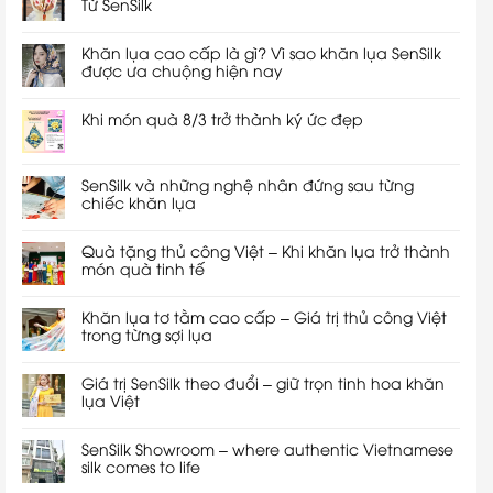
Từ SenSilk
Khăn lụa cao cấp là gì? Vì sao khăn lụa SenSilk
được ưa chuộng hiện nay
Khi món quà 8/3 trở thành ký ức đẹp
SenSilk và những nghệ nhân đứng sau từng
chiếc khăn lụa
Quà tặng thủ công Việt – Khi khăn lụa trở thành
món quà tinh tế
Khăn lụa tơ tằm cao cấp – Giá trị thủ công Việt
trong từng sợi lụa
Giá trị SenSilk theo đuổi – giữ trọn tinh hoa khăn
lụa Việt
SenSilk Showroom – where authentic Vietnamese
silk comes to life