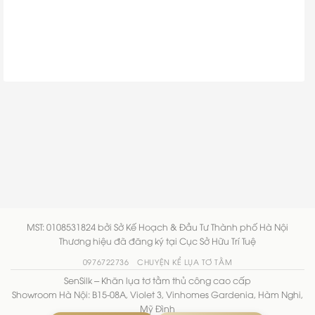
MST: 0108531824 bởi Sở Kế Hoạch & Đầu Tư Thành phố Hà Nội
Thương hiệu đã đăng ký tại Cục Sở Hữu Trí Tuệ
0976722736
CHUYỆN KỂ LỤA TƠ TẰM
SenSilk – Khăn lụa tơ tằm thủ công cao cấp
Showroom Hà Nội: B15-08A, Violet 3, Vinhomes Gardenia, Hàm Nghi,
Mỹ Đình