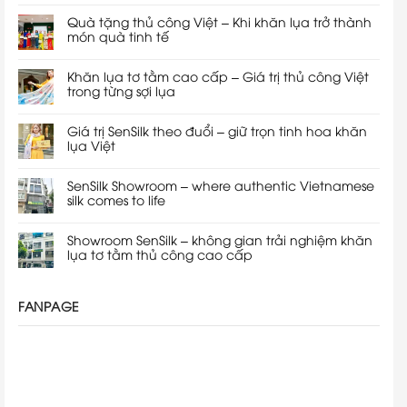
Quà tặng thủ công Việt – Khi khăn lụa trở thành
món quà tinh tế
Khăn lụa tơ tằm cao cấp – Giá trị thủ công Việt
trong từng sợi lụa
Giá trị SenSilk theo đuổi – giữ trọn tinh hoa khăn
lụa Việt
SenSilk Showroom – where authentic Vietnamese
silk comes to life
Showroom SenSilk – không gian trải nghiệm khăn
lụa tơ tằm thủ công cao cấp
FANPAGE