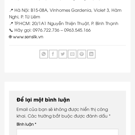
📍 Hà Nội: B15-08A, Vinhomes Gardenia, Violet 3, Hàm
Nghi, P. Từ Liêm
📍 TP.HCM: 20/1A1 Nguyễn Thiện Thuật, P. Bình Thạnh
📞 Hãy gọi: 0976.722.736 – 0963.545.166
🌐
www.sensilk.vn
Để lại một bình luận
Email của bạn sẽ không được hiển thị công
khai.
Các trường bắt buộc được đánh dấu
*
Bình luận
*