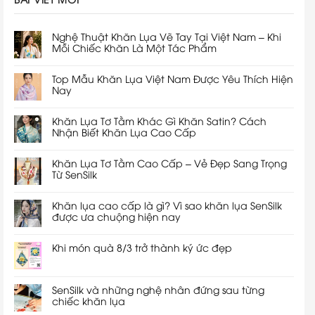
Nghệ Thuật Khăn Lụa Vẽ Tay Tại Việt Nam – Khi
Mỗi Chiếc Khăn Là Một Tác Phẩm
Top Mẫu Khăn Lụa Việt Nam Được Yêu Thích Hiện
Nay
Khăn Lụa Tơ Tằm Khác Gì Khăn Satin? Cách
Nhận Biết Khăn Lụa Cao Cấp
Khăn Lụa Tơ Tằm Cao Cấp – Vẻ Đẹp Sang Trọng
Từ SenSilk
Khăn lụa cao cấp là gì? Vì sao khăn lụa SenSilk
được ưa chuộng hiện nay
Khi món quà 8/3 trở thành ký ức đẹp
SenSilk và những nghệ nhân đứng sau từng
chiếc khăn lụa