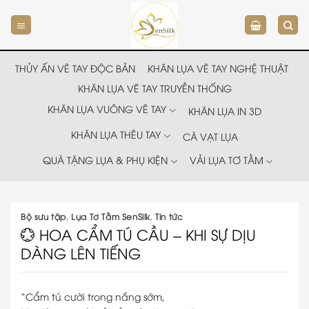
Chuyển
đến
nội
dung
THỦY ẤN VẼ TAY ĐỘC BẢN
KHĂN LỤA VẼ TAY NGHỆ THUẬT
KHĂN LỤA VẼ TAY TRUYỀN THỐNG
KHĂN LỤA VUÔNG VẼ TAY
KHĂN LỤA IN 3D
KHĂN LỤA THÊU TAY
CÀ VẠT LỤA
QUÀ TẶNG LỤA & PHỤ KIỆN
VẢI LỤA TƠ TẰM
Bộ sưu tập
,
Lụa Tơ Tằm SenSilk
,
Tin tức
💮 HOA CẨM TÚ CẦU – KHI SỰ DỊU
DÀNG LÊN TIẾNG
“Cẩm tú cười trong nắng sớm,