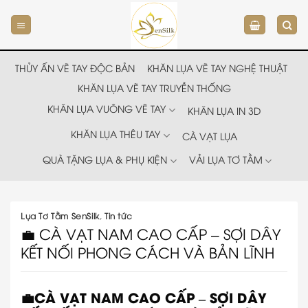
Chuyển
đến
nội
dung
THỦY ẤN VẼ TAY ĐỘC BẢN
KHĂN LỤA VẼ TAY NGHỆ THUẬT
KHĂN LỤA VẼ TAY TRUYỀN THỐNG
KHĂN LỤA VUÔNG VẼ TAY
KHĂN LỤA IN 3D
KHĂN LỤA THÊU TAY
CÀ VẠT LỤA
QUÀ TẶNG LỤA & PHỤ KIỆN
VẢI LỤA TƠ TẰM
Lụa Tơ Tằm SenSilk
,
Tin tức
💼 CÀ VẠT NAM CAO CẤP – SỢI DÂY
KẾT NỐI PHONG CÁCH VÀ BẢN LĨNH
💼CÀ VẠT NAM CAO CẤP – SỢI DÂY