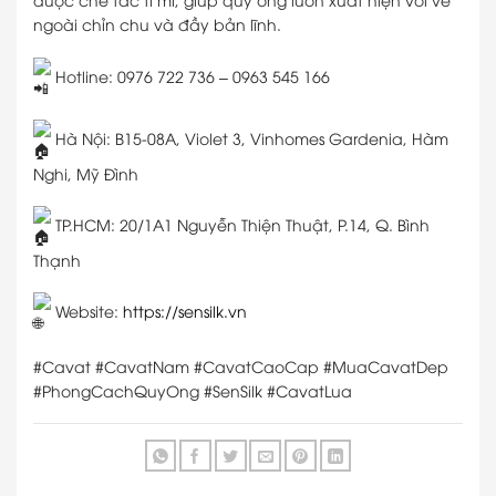
ngoài chỉn chu và đầy bản lĩnh.
Hotline: 0976 722 736 – 0963 545 166
Hà Nội: B15-08A, Violet 3, Vinhomes Gardenia, Hàm
Nghi, Mỹ Đình
TP.HCM: 20/1A1 Nguyễn Thiện Thuật, P.14, Q. Bình
Thạnh
Website:
https://sensilk.vn
#Cavat #CavatNam #CavatCaoCap #MuaCavatDep
#PhongCachQuyOng #SenSilk #CavatLua