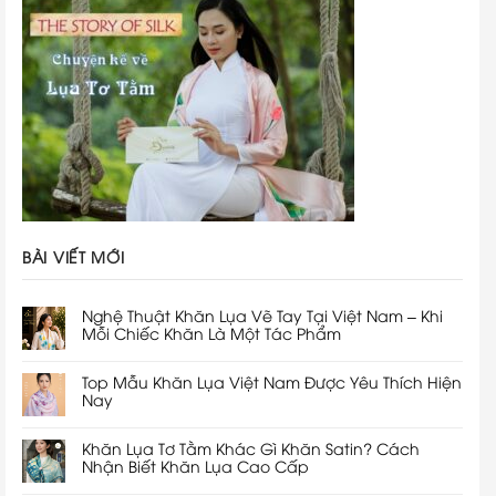
BÀI VIẾT MỚI
Nghệ Thuật Khăn Lụa Vẽ Tay Tại Việt Nam – Khi
Mỗi Chiếc Khăn Là Một Tác Phẩm
Top Mẫu Khăn Lụa Việt Nam Được Yêu Thích Hiện
Nay
Khăn Lụa Tơ Tằm Khác Gì Khăn Satin? Cách
Nhận Biết Khăn Lụa Cao Cấp