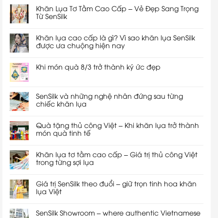
Khăn Lụa Tơ Tằm Cao Cấp – Vẻ Đẹp Sang Trọng
Từ SenSilk
Khăn lụa cao cấp là gì? Vì sao khăn lụa SenSilk
được ưa chuộng hiện nay
Khi món quà 8/3 trở thành ký ức đẹp
SenSilk và những nghệ nhân đứng sau từng
chiếc khăn lụa
Quà tặng thủ công Việt – Khi khăn lụa trở thành
món quà tinh tế
Khăn lụa tơ tằm cao cấp – Giá trị thủ công Việt
trong từng sợi lụa
Giá trị SenSilk theo đuổi – giữ trọn tinh hoa khăn
lụa Việt
SenSilk Showroom – where authentic Vietnamese