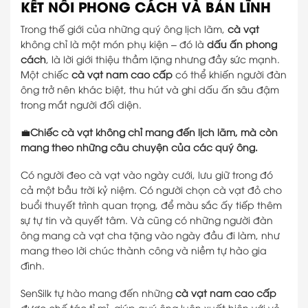
KẾT NỐI PHONG CÁCH VÀ BẢN LĨNH
Trong thế giới của những quý ông lịch lãm,
cà vạt
không chỉ là một món phụ kiện – đó là
dấu ấn phong
cách
, là lời giới thiệu thầm lặng nhưng đầy sức mạnh.
Một chiếc
cà vạt nam cao cấp
có thể khiến người đàn
ông trở nên khác biệt, thu hút và ghi dấu ấn sâu đậm
trong mắt người đối diện.
💼
Chiếc cà vạt không chỉ mang đến lịch lãm, mà còn
mang theo những câu chuyện của các quý ông.
Có người đeo cà vạt vào ngày cưới, lưu giữ trong đó
cả một bầu trời kỷ niệm. Có người chọn cà vạt đỏ cho
buổi thuyết trình quan trọng, để màu sắc ấy tiếp thêm
sự tự tin và quyết tâm. Và cũng có những người đàn
ông mang cà vạt cha tặng vào ngày đầu đi làm, như
mang theo lời chúc thành công và niềm tự hào gia
đình.
SenSilk tự hào mang đến những
cà vạt nam cao cấp
được chế tác tỉ mỉ, giúp quý ông luôn xuất hiện với vẻ