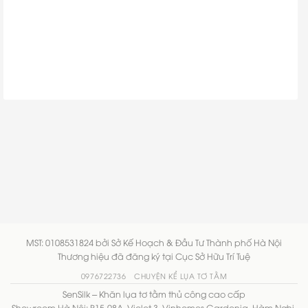
MST: 0108531824 bởi Sở Kế Hoạch & Đầu Tư Thành phố Hà Nội
Thương hiệu đã đăng ký tại Cục Sở Hữu Trí Tuệ
0976722736
CHUYỆN KỂ LỤA TƠ TẰM
SenSilk – Khăn lụa tơ tằm thủ công cao cấp
Showroom Hà Nội: B15-08A, Violet 3, Vinhomes Gardenia, Hàm Nghi,