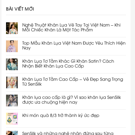
BÀI VIẾT MỚI
Nghệ Thuật Khăn Lụa Vẽ Tay Tại Việt Nam – Khi
Mỗi Chiếc Khăn Là Một Tác Phẩm
Top Mẫu Khăn Lụa Việt Nam Được Yêu Thích Hiện
Nay
Khăn Lụa Tơ Tằm Khác Gì Khăn Satin? Cách
Nhận Biết Khăn Lụa Cao Cấp
Khăn Lụa Tơ Tằm Cao Cấp – Vẻ Đẹp Sang Trọng
Từ SenSilk
Khăn lụa cao cấp là gì? Vì sao khăn lụa SenSilk
được ưa chuộng hiện nay
Khi món quà 8/3 trở thành ký ức đẹp
SenSilk và những nghệ nhân đứng sau từng