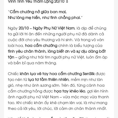
Vinh Tình Yêu Thầm Lặng 20/10
🌷
“
Cẩm chướng nở giữa ban mai,
Như lòng mẹ hiền, như tình chẳng phai.
”
Ngày
20/10 – Ngày Phụ Nữ Việt Nam
, là dịp để chúng
ta gửi lời tri ân đến những người phụ nữ đã dành cả
cuộc đời cho yêu thương và hi sinh. Và trong vô vàn
loài hoa,
hoa cẩm chướng
chính là biểu tượng của
tình yêu chân thành, lòng biết ơn và sự dịu dàng bất
tận
– giống như trái tim người phụ nữ Việt, luôn ấm áp
và bền bỉ qua năm tháng.
Chiếc
khăn lụa vẽ tay hoa cẩm chướng SenSilk
được
tạo nên từ
lụa tơ tằm thiên nhiên
, mềm mịn như làn
gió, nhẹ như ánh sương sớm. Trên đó, từng cánh hoa
cẩm chướng hồng được
họa tay khéo léo
, gợi lên hình
ảnh người phụ nữ Việt Nam – vừa mộc mạc vừa thanh
tao. Khi chiếc khăn ấy khẽ chạm lên vai, là như mang
theo cả lời yêu, lời chúc, lời cảm ơn chân thành nhất.