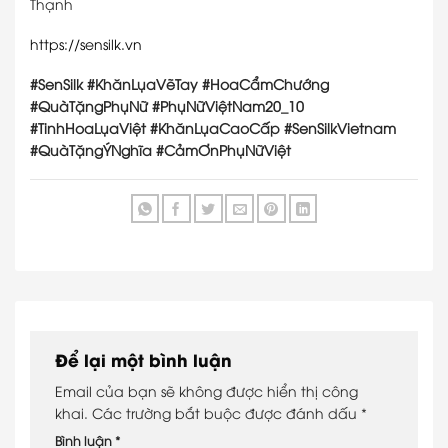
Thạnh
https://sensilk.vn
#SenSilk #KhănLụaVẽTay #HoaCẩmChướng
#QuàTặngPhụNữ #PhụNữViệtNam20_10
#TinhHoaLụaViệt #KhănLụaCaoCấp #SenSilkVietnam
#QuàTặngÝNghĩa #CảmƠnPhụNữViệt
Để lại một bình luận
Email của bạn sẽ không được hiển thị công
khai.
Các trường bắt buộc được đánh dấu
*
Bình luận
*