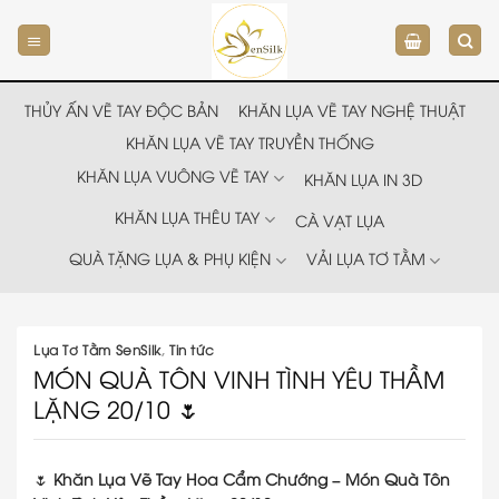
Chuyển
đến
nội
dung
THỦY ẤN VẼ TAY ĐỘC BẢN
KHĂN LỤA VẼ TAY NGHỆ THUẬT
KHĂN LỤA VẼ TAY TRUYỀN THỐNG
KHĂN LỤA VUÔNG VẼ TAY
KHĂN LỤA IN 3D
KHĂN LỤA THÊU TAY
CÀ VẠT LỤA
QUÀ TẶNG LỤA & PHỤ KIỆN
VẢI LỤA TƠ TẰM
Lụa Tơ Tằm SenSilk
,
Tin tức
MÓN QUÀ TÔN VINH TÌNH YÊU THẦM
LẶNG 20/10 🌷
🌷
Khăn Lụa Vẽ Tay Hoa Cẩm Chướng – Món Quà Tôn