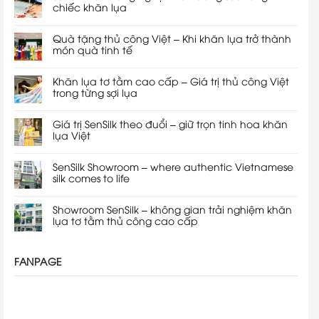
chiếc khăn lụa
Quà tặng thủ công Việt – Khi khăn lụa trở thành
món quà tinh tế
Khăn lụa tơ tằm cao cấp – Giá trị thủ công Việt
trong từng sợi lụa
Giá trị SenSilk theo đuổi – giữ trọn tinh hoa khăn
lụa Việt
SenSilk Showroom – where authentic Vietnamese
silk comes to life
Showroom SenSilk – không gian trải nghiệm khăn
lụa tơ tằm thủ công cao cấp
FANPAGE