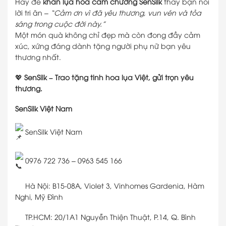
Hãy để
khăn lụa hoa cẩm chướng SenSilk
thay bạn nói
lời tri ân –
“Cảm ơn vì đã yêu thương, vun vén và tỏa
sáng trong cuộc đời này.”
Một món quà không chỉ đẹp mà còn đong đầy cảm
xúc, xứng đáng dành tặng người phụ nữ bạn yêu
thương nhất.
💖
SenSilk – Trao tặng tinh hoa lụa Việt, gửi trọn yêu
thương.
SenSilk Việt Nam
SenSilk Việt Nam
0976 722 736 – 0963 545 166
Hà Nội: B15-08A, Violet 3, Vinhomes Gardenia, Hàm
Nghi, Mỹ Đình
TP.HCM: 20/1A1 Nguyễn Thiện Thuật, P.14, Q. Bình