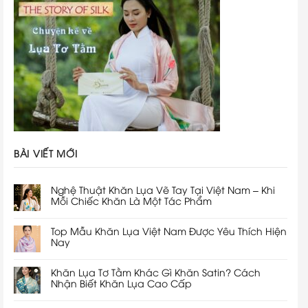
BÀI VIẾT MỚI
Nghệ Thuật Khăn Lụa Vẽ Tay Tại Việt Nam – Khi
Mỗi Chiếc Khăn Là Một Tác Phẩm
Top Mẫu Khăn Lụa Việt Nam Được Yêu Thích Hiện
Nay
Khăn Lụa Tơ Tằm Khác Gì Khăn Satin? Cách
Nhận Biết Khăn Lụa Cao Cấp