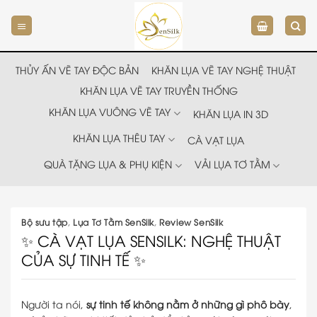
Chuyển
đến
nội
dung
THỦY ẤN VẼ TAY ĐỘC BẢN
KHĂN LỤA VẼ TAY NGHỆ THUẬT
KHĂN LỤA VẼ TAY TRUYỀN THỐNG
KHĂN LỤA VUÔNG VẼ TAY
KHĂN LỤA IN 3D
KHĂN LỤA THÊU TAY
CÀ VẠT LỤA
QUÀ TẶNG LỤA & PHỤ KIỆN
VẢI LỤA TƠ TẰM
Bộ sưu tập
,
Lụa Tơ Tằm SenSilk
,
Review SenSilk
✨ CÀ VẠT LỤA SENSILK: NGHỆ THUẬT
CỦA SỰ TINH TẾ ✨
Người ta nói,
sự tinh tế không nằm ở những gì phô bày
,