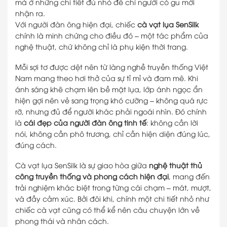
mà ở những chi tiết đủ nhỏ để chỉ người có gu mới
nhận ra.
Với người đàn ông hiện đại, chiếc
cà vạt lụa SenSilk
chính là minh chứng cho điều đó – một tác phẩm của
nghệ thuật, chứ không chỉ là phụ kiện thời trang.
Mỗi sợi tơ được dệt nên từ làng nghề truyền thống Việt
Nam mang theo hơi thở của sự tỉ mỉ và đam mê. Khi
ánh sáng khẽ chạm lên bề mặt lụa, lớp ánh ngọc ẩn
hiện gợi nên vẻ sang trọng khó cưỡng – không quá rực
rỡ, nhưng đủ để người khác phải ngoái nhìn. Đó chính
là
cái đẹp của người đàn ông tinh tế
: không cần lời
nói, không cần phô trương, chỉ cần hiện diện đúng lúc,
đúng cách.
Cà vạt lụa SenSilk là sự giao hòa giữa
nghệ thuật thủ
công truyền thống và phong cách hiện đại
, mang đến
trải nghiệm khác biệt trong từng cái chạm – mát, mượt,
và đầy cảm xúc. Bởi đôi khi, chính một chi tiết nhỏ như
chiếc cà vạt cũng có thể kể nên câu chuyện lớn về
phong thái và nhân cách.