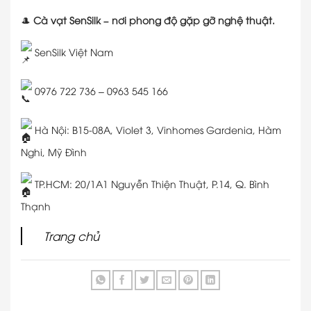
🎩
Cà vạt SenSilk – nơi phong độ gặp gỡ nghệ thuật.
SenSilk Việt Nam
0976 722 736 – 0963 545 166
Hà Nội: B15-08A, Violet 3, Vinhomes Gardenia, Hàm
Nghi, Mỹ Đình
TP.HCM: 20/1A1 Nguyễn Thiện Thuật, P.14, Q. Bình
Thạnh
Trang chủ