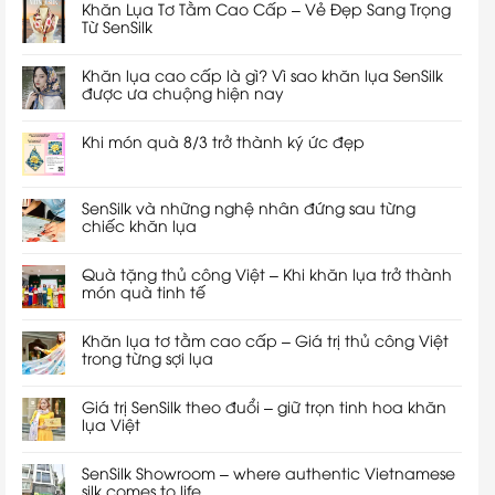
Khăn Lụa Tơ Tằm Cao Cấp – Vẻ Đẹp Sang Trọng
Từ SenSilk
Khăn lụa cao cấp là gì? Vì sao khăn lụa SenSilk
được ưa chuộng hiện nay
Khi món quà 8/3 trở thành ký ức đẹp
SenSilk và những nghệ nhân đứng sau từng
chiếc khăn lụa
Quà tặng thủ công Việt – Khi khăn lụa trở thành
món quà tinh tế
Khăn lụa tơ tằm cao cấp – Giá trị thủ công Việt
trong từng sợi lụa
Giá trị SenSilk theo đuổi – giữ trọn tinh hoa khăn
lụa Việt
SenSilk Showroom – where authentic Vietnamese
silk comes to life