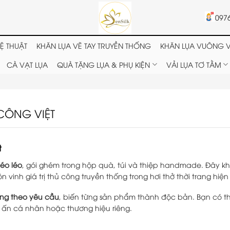
097
Ệ THUẬT
KHĂN LỤA VẼ TAY TRUYỀN THỐNG
KHĂN LỤA VUÔNG V
CÀ VẠT LỤA
QUÀ TẶNG LỤA & PHỤ KIỆN
VẢI LỤA TƠ TẰM
 CÔNG VIỆT
t
éo léo
, gói ghém trong hộp quà, túi và thiệp handmade. Đây k
vinh giá trị thủ công truyền thống trong hơi thở thời trang hiện
iêng theo yêu cầu
, biến từng sản phẩm thành độc bản. Bạn có t
 ấn cá nhân hoặc thương hiệu riêng.