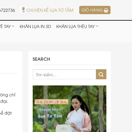
6722736
CHUYỆN KỂ LỤA TƠ TẰM
GIỎ HÀNG
Ẽ TAY
KHĂN LỤA IN 3D
KHĂN LỤA THÊU TAY
SEARCH
hông chỉ
 đại.
hể đặt