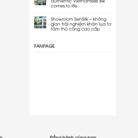
authentic Vietnamese silk
comes to life
Showroom SenSilk – không
gian trải nghiệm khăn lụa tơ
tằm thủ công cao cấp
FANPAGE
ạn
Đồng hành cùng bạn