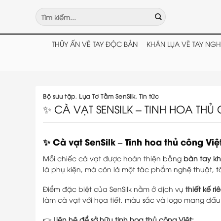
Chuyển
Tìm
đến
kiếm:
nội
dung
THỦY ẤN VẼ TAY ĐỘC BẢN
KHĂN LỤA VẼ TAY NGH
Bộ sưu tập
,
Lụa Tơ Tằm SenSilk
,
Tin tức
✨ CÀ VẠT SENSILK – TINH HOA THỦ
✨ Cà vạt SenSilk – Tinh hoa thủ công Việ
Mỗi chiếc cà vạt được hoàn thiện bằng
bàn tay kh
là phụ kiện, mà còn là một tác phẩm nghệ thuật, tôn 
Điểm đặc biệt của SenSilk nằm ở dịch vụ
thiết kế r
làm cà vạt với họa tiết, màu sắc và logo mang dấu
👉
Liên hệ để sở hữu tinh hoa thủ công Việt: