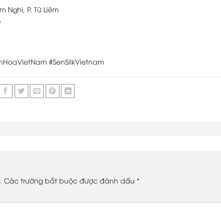
m Nghi, P. Từ Liêm
h
hHoaVietNam #SenSilkVietnam
.
Các trường bắt buộc được đánh dấu
*