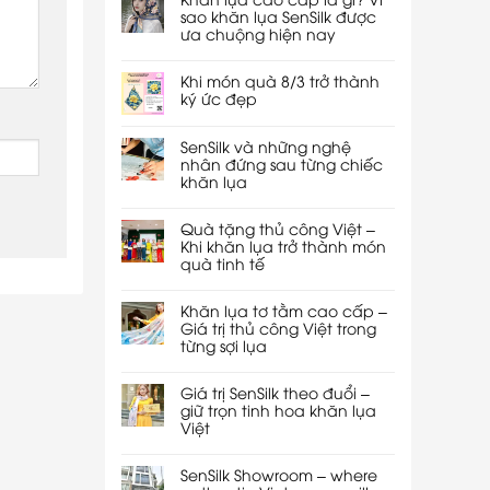
sao khăn lụa SenSilk được
ưa chuộng hiện nay
Khi món quà 8/3 trở thành
ký ức đẹp
SenSilk và những nghệ
nhân đứng sau từng chiếc
khăn lụa
Quà tặng thủ công Việt –
Khi khăn lụa trở thành món
quà tinh tế
Khăn lụa tơ tằm cao cấp –
Giá trị thủ công Việt trong
từng sợi lụa
Giá trị SenSilk theo đuổi –
giữ trọn tinh hoa khăn lụa
Việt
SenSilk Showroom – where