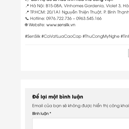
📍 Hà Nội: B15-08A, Vinhomes Gardenia, Violet 3, Hà
📍 TP.HCM: 20/1A1 Nguyễn Thiện Thuật, P. Bình Thạn
📞 Hotline: 0976.722.736 – 0963.545.166
🌐 Website:
www.sensilk.vn
#SenSilk #CaVatLuaCaoCap #ThuCongMyNghe #Tin
Để lại một bình luận
Email của bạn sẽ không được hiển thị công khai
Bình luận
*