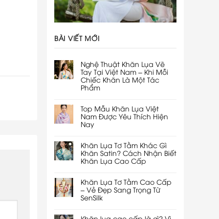
BÀI VIẾT MỚI
Nghệ Thuật Khăn Lụa Vẽ
Tay Tại Việt Nam – Khi Mỗi
Chiếc Khăn Là Một Tác
Phẩm
Top Mẫu Khăn Lụa Việt
Nam Được Yêu Thích Hiện
Nay
Khăn Lụa Tơ Tằm Khác Gì
Khăn Satin? Cách Nhận Biết
Khăn Lụa Cao Cấp
Khăn Lụa Tơ Tằm Cao Cấp
– Vẻ Đẹp Sang Trọng Từ
SenSilk
Khăn lụa cao cấp là gì? Vì