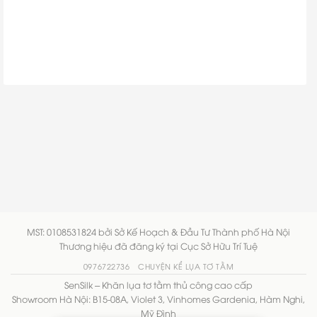
MST: 0108531824 bởi Sở Kế Hoạch & Đầu Tư Thành phố Hà Nội
Thương hiệu đã đăng ký tại Cục Sở Hữu Trí Tuệ
0976722736
CHUYỆN KỂ LỤA TƠ TẰM
SenSilk – Khăn lụa tơ tằm thủ công cao cấp
Showroom Hà Nội: B15-08A, Violet 3, Vinhomes Gardenia, Hàm Nghi,
Mỹ Đình