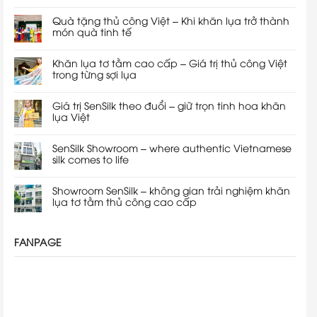
Quà tặng thủ công Việt – Khi khăn lụa trở thành
món quà tinh tế
Khăn lụa tơ tằm cao cấp – Giá trị thủ công Việt
trong từng sợi lụa
Giá trị SenSilk theo đuổi – giữ trọn tinh hoa khăn
lụa Việt
SenSilk Showroom – where authentic Vietnamese
silk comes to life
Showroom SenSilk – không gian trải nghiệm khăn
lụa tơ tằm thủ công cao cấp
FANPAGE