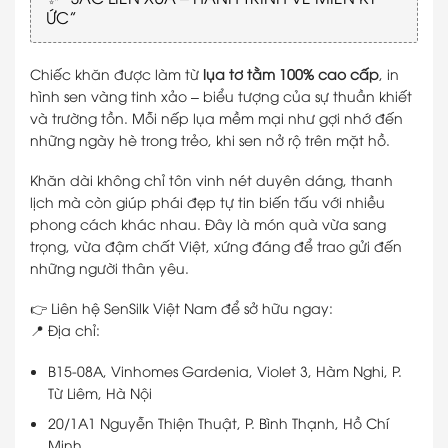
ỨC”
Chiếc khăn được làm từ
lụa tơ tằm 100% cao cấp
, in
hình sen vàng tinh xảo – biểu tượng của sự thuần khiết
và trường tồn. Mỗi nếp lụa mềm mại như gợi nhớ đến
những ngày hè trong trẻo, khi sen nở rộ trên mặt hồ.
Khăn dài không chỉ tôn vinh nét duyên dáng, thanh
lịch mà còn giúp phái đẹp tự tin biến tấu với nhiều
phong cách khác nhau. Đây là món quà vừa sang
trọng, vừa đậm chất Việt, xứng đáng để trao gửi đến
những người thân yêu.
👉 Liên hệ SenSilk Việt Nam để sở hữu ngay:
📍 Địa chỉ:
B15-08A, Vinhomes Gardenia, Violet 3, Hàm Nghi, P.
Từ Liêm, Hà Nội
20/1A1 Nguyễn Thiện Thuật, P. Bình Thạnh, Hồ Chí
Minh