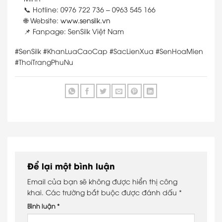
📞 Hotline: 0976 722 736 – 0963 545 166
🌐 Website:
www.sensilk.vn
📌 Fanpage: SenSilk Việt Nam
#SenSilk #KhanLuaCaoCap #SacLienXua #SenHoaMien
#ThoiTrangPhuNu
Để lại một bình luận
Email của bạn sẽ không được hiển thị công
khai.
Các trường bắt buộc được đánh dấu
*
Bình luận
*