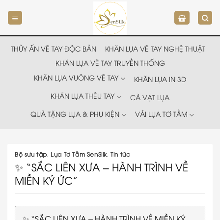
Chuyển
đến
nội
dung
THỦY ẤN VẼ TAY ĐỘC BẢN
KHĂN LỤA VẼ TAY NGHỆ THUẬT
KHĂN LỤA VẼ TAY TRUYỀN THỐNG
KHĂN LỤA VUÔNG VẼ TAY
KHĂN LỤA IN 3D
KHĂN LỤA THÊU TAY
CÀ VẠT LỤA
QUÀ TẶNG LỤA & PHỤ KIỆN
VẢI LỤA TƠ TẰM
Bộ sưu tập
,
Lụa Tơ Tằm SenSilk
,
Tin tức
✨ “SẮC LIÊN XƯA – HÀNH TRÌNH VỀ
MIỀN KÝ ỨC”
✨ “SẮC LIÊN XƯA – HÀNH TRÌNH VỀ MIỀN KÝ