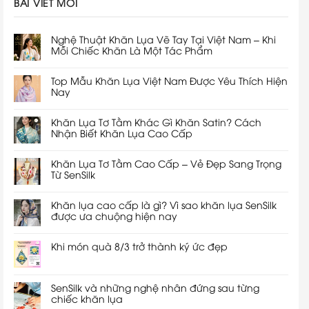
BÀI VIẾT MỚI
Nghệ Thuật Khăn Lụa Vẽ Tay Tại Việt Nam – Khi
Mỗi Chiếc Khăn Là Một Tác Phẩm
Top Mẫu Khăn Lụa Việt Nam Được Yêu Thích Hiện
Nay
Khăn Lụa Tơ Tằm Khác Gì Khăn Satin? Cách
Nhận Biết Khăn Lụa Cao Cấp
Khăn Lụa Tơ Tằm Cao Cấp – Vẻ Đẹp Sang Trọng
Từ SenSilk
Khăn lụa cao cấp là gì? Vì sao khăn lụa SenSilk
được ưa chuộng hiện nay
Khi món quà 8/3 trở thành ký ức đẹp
SenSilk và những nghệ nhân đứng sau từng
chiếc khăn lụa