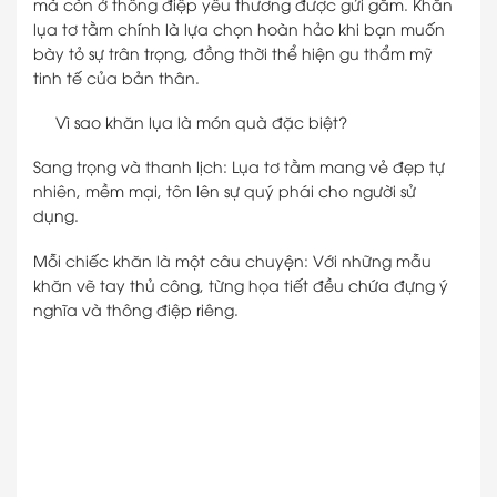
mà còn ở thông điệp yêu thương được
gửi gắm. Khăn
lụa tơ tằm chính là lựa chọn hoàn hảo khi bạn muốn
bày tỏ sự trân trọng, đồng thời thể hiện gu thẩm mỹ
tinh tế của bản thân.
Vì sao khăn lụa là món quà đặc biệt?
Sang trọng và thanh lịch: Lụa tơ tằm mang vẻ đẹp tự
nhiên, mềm mại, tôn lên sự quý phái cho người sử
dụng.
Mỗi chiếc khăn là một câu chuyện: Với những mẫu
khăn vẽ tay thủ công, từng họa tiết đều chứa đựng ý
nghĩa và thông điệp riêng.