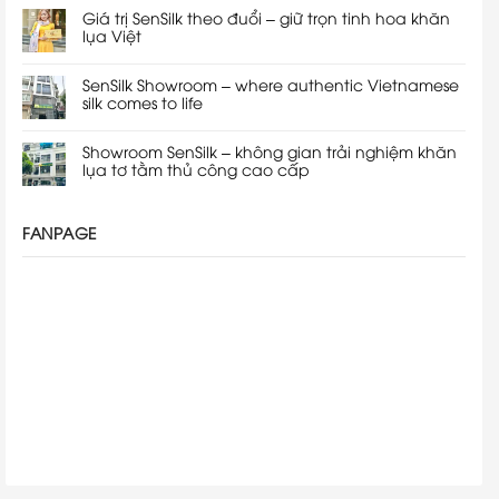
Giá trị SenSilk theo đuổi – giữ trọn tinh hoa khăn
lụa Việt
SenSilk Showroom – where authentic Vietnamese
silk comes to life
Showroom SenSilk – không gian trải nghiệm khăn
lụa tơ tằm thủ công cao cấp
FANPAGE