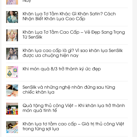
Khăn Lụa Tơ Tằm Khác Gì Khăn Satin? Cách
Nhận Biết Khăn Lụa Cao Cấp
Khăn Lụa Tơ Tằm Cao Cấp – Vẻ Đẹp Sang Trọng
Từ SenSilk
Khăn lụa cao cấp là gì? Vì sao khăn lụa SenSilk
được ưa chuộng hiện nay
Khi món quà 8/3 trở thành ký ức đẹp
SenSilk và những nghệ nhân đứng sau từng
chiếc khăn lụa
Quà tặng thủ công Việt – Khi khăn lụa trở thành
món quà tinh tế
Khăn lụa tơ tằm cao cấp – Giá trị thủ công Việt
trong từng sợi lụa