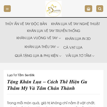
Chuyển
đến
nội
dung
THỦY ẤN VẼ TAY ĐỘC BẢN
KHĂN LỤA VẼ TAY NGHỆ THUẬT
KHĂN LỤA VẼ TAY TRUYỀN THỐNG
KHĂN LỤA VUÔNG VẼ TAY
KHĂN LỤA IN 3D
KHĂN LỤA THÊU TAY
CÀ VẠT LỤA
QUÀ TẶNG LỤA & PHỤ KIỆN
VẢI LỤA TƠ TẰM
Lụa Tơ Tằm SenSilk
𝑻𝒂̣̆𝒏𝒈 𝑲𝒉𝒂̆𝒏 𝑳𝒖̣𝒂 – 𝑪𝒂́𝒄𝒉 𝑻𝒉𝒆̂̉ 𝑯𝒊𝒆̣̂𝒏 𝑮𝒖
𝑻𝒉𝒂̂̉𝒎 𝑴𝒚̃ 𝑽𝒂̀ 𝑻𝒂̂́𝒎 𝑪𝒉𝒂̂𝒏 𝑻𝒉𝒂̀𝒏𝒉
Trong mỗi món quà, giá trị không chỉ nằm ở vật chất,