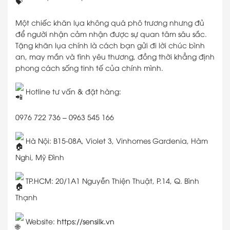
Một chiếc khăn lụa không quá phô trương nhưng đủ
để người nhận cảm nhận được sự quan tâm sâu sắc.
Tặng khăn lụa chính là cách bạn gửi đi lời chúc bình
an, may mắn và tình yêu thương, đồng thời khẳng định
phong cách sống tinh tế của chính mình.
Hotline tư vấn & đặt hàng:
0976 722 736 – 0963 545 166
Hà Nội: B15-08A, Violet 3, Vinhomes Gardenia, Hàm
Nghi, Mỹ Đình
TP.HCM: 20/1A1 Nguyễn Thiện Thuật, P.14, Q. Bình
Thạnh
Website:
https://sensilk.vn