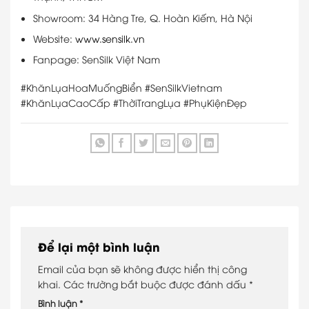
Showroom: 34 Hàng Tre, Q. Hoàn Kiếm, Hà Nội
Website:
www.sensilk.vn
Fanpage: SenSilk Việt Nam
#KhănLụaHoaMuốngBiển #SenSilkVietnam
#KhănLụaCaoCấp #ThờiTrangLụa #PhụKiệnĐẹp
Để lại một bình luận
Email của bạn sẽ không được hiển thị công
khai.
Các trường bắt buộc được đánh dấu
*
Bình luận
*