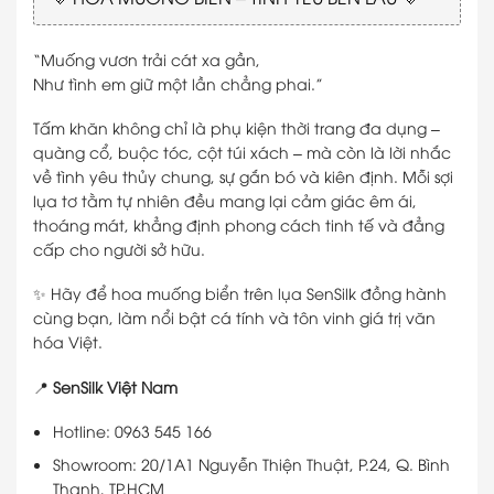
“Muống vươn trải cát xa gần,
Như tình em giữ một lần chẳng phai.”
Tấm khăn không chỉ là phụ kiện thời trang đa dụng –
quàng cổ, buộc tóc, cột túi xách – mà còn là lời nhắc
về tình yêu thủy chung, sự gắn bó và kiên định. Mỗi sợi
lụa tơ tằm tự nhiên đều mang lại cảm giác êm ái,
thoáng mát, khẳng định phong cách tinh tế và đẳng
cấp cho người sở hữu.
✨ Hãy để hoa muống biển trên lụa SenSilk đồng hành
cùng bạn, làm nổi bật cá tính và tôn vinh giá trị văn
hóa Việt.
📍
SenSilk Việt Nam
Hotline: 0963 545 166
Showroom: 20/1A1 Nguyễn Thiện Thuật, P.24, Q. Bình
Thạnh, TP.HCM