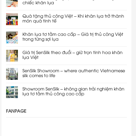
chiếc khăn lụa
Quà tặng thủ công Việt – Khi khăn lụa trở thành
món quà tinh tế
Khăn lụa tơ tằm cao cấp – Giá trị thủ công Việt
trong từng sợi lụa
Giá trị SenSilk theo đuổi – giữ trọn tinh hoa khăn
lụa Việt
SenSilk Showroom – where authentic Vietnamese
silk comes to life
Showroom SenSilk – không gian trải nghiệm khăn
lụa tơ tằm thủ công cao cấp
FANPAGE