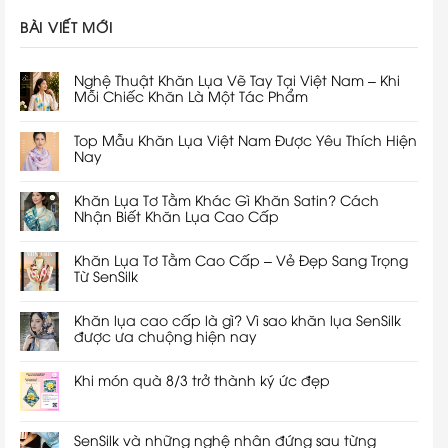
BÀI VIẾT MỚI
Nghệ Thuật Khăn Lụa Vẽ Tay Tại Việt Nam – Khi
Mỗi Chiếc Khăn Là Một Tác Phẩm
Top Mẫu Khăn Lụa Việt Nam Được Yêu Thích Hiện
Nay
Khăn Lụa Tơ Tằm Khác Gì Khăn Satin? Cách
Nhận Biết Khăn Lụa Cao Cấp
Khăn Lụa Tơ Tằm Cao Cấp – Vẻ Đẹp Sang Trọng
Từ SenSilk
Khăn lụa cao cấp là gì? Vì sao khăn lụa SenSilk
được ưa chuộng hiện nay
Khi món quà 8/3 trở thành ký ức đẹp
SenSilk và những nghệ nhân đứng sau từng