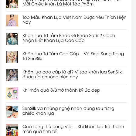
Mỗi Chiếc Khăn Là Một Tác Phẩm
Top Mẫu Khăn Lụa Việt Nam Được Yêu Thích Hiện
Nay
Khăn Lụa Tơ Tằm Khác Gì Khăn Satin? Cách
Nhận Biết Khăn Lụa Cao Cấp
Khăn Lụa Tơ Tằm Cao Cấp – Vẻ Đẹp Sang Trọng
Từ SenSilk
Khăn lụa cao cấp là gì? Vì sao khăn lụa SenSilk
được ưa chuộng hiện nay
Khi món quà 8/3 trở thành ký ức đẹp
SenSilk và những nghệ nhân đứng sau từng
chiếc khăn lụa
Quà tặng thủ công Việt – Khi khăn lụa trở thành
món quà tinh tế