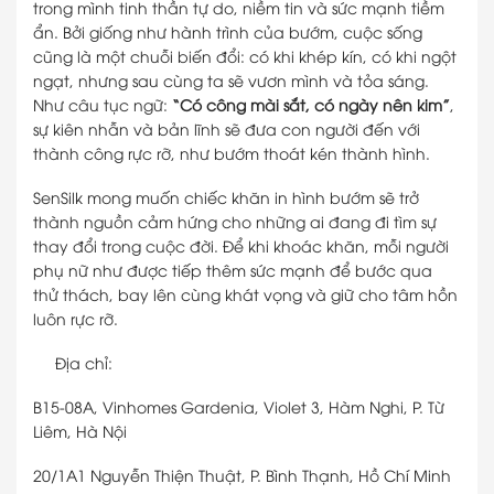
trong mình tinh thần tự do, niềm tin và sức mạnh tiềm
ẩn. Bởi giống như hành trình của bướm, cuộc sống
cũng là một chuỗi biến đổi: có khi khép kín, có khi ngột
ngạt, nhưng sau cùng ta sẽ vươn mình và tỏa sáng.
Như câu tục ngữ:
“Có công mài sắt, có ngày nên kim”
,
sự kiên nhẫn và bản lĩnh sẽ đưa con người đến với
thành công rực rỡ, như bướm thoát kén thành hình.
SenSilk mong muốn chiếc khăn in hình bướm sẽ trở
thành nguồn cảm hứng cho những ai đang đi tìm sự
thay đổi trong cuộc đời. Để khi khoác khăn, mỗi người
phụ nữ như được tiếp thêm sức mạnh để bước qua
thử thách, bay lên cùng khát vọng và giữ cho tâm hồn
luôn rực rỡ.
Địa chỉ:
B15-08A, Vinhomes Gardenia, Violet 3, Hàm Nghi, P. Từ
Liêm, Hà Nội
20/1A1 Nguyễn Thiện Thuật, P. Bình Thạnh, Hồ Chí Minh