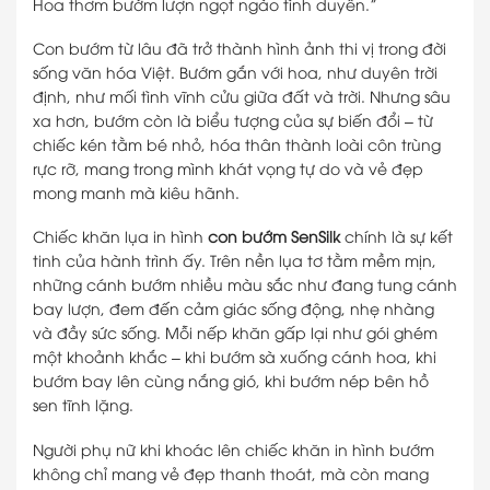
Hoa thơm bướm lượn ngọt ngào tình duyên.”
Con bướm từ lâu đã trở thành hình ảnh thi vị trong đời
sống văn hóa Việt. Bướm gắn với hoa, như duyên trời
định, như mối tình vĩnh cửu giữa đất và trời. Nhưng sâu
xa hơn, bướm còn là biểu tượng của sự biến đổi – từ
chiếc kén tằm bé nhỏ, hóa thân thành loài côn trùng
rực rỡ, mang trong mình khát vọng tự do và vẻ đẹp
mong manh mà kiêu hãnh.
Chiếc khăn lụa in hình
con bướm SenSilk
chính là sự kết
tinh của hành trình ấy. Trên nền lụa tơ tằm mềm mịn,
những cánh bướm nhiều màu sắc như đang tung cánh
bay lượn, đem đến cảm giác sống động, nhẹ nhàng
và đầy sức sống. Mỗi nếp khăn gấp lại như gói ghém
một khoảnh khắc – khi bướm sà xuống cánh hoa, khi
bướm bay lên cùng nắng gió, khi bướm nép bên hồ
sen tĩnh lặng.
Người phụ nữ khi khoác lên chiếc khăn in hình bướm
không chỉ mang vẻ đẹp thanh thoát, mà còn mang