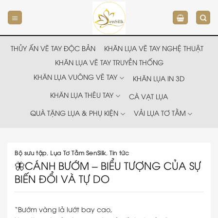
Chuyển
đến
nội
dung
THỦY ẤN VẼ TAY ĐỘC BẢN
KHĂN LỤA VẼ TAY NGHỆ THUẬT
KHĂN LỤA VẼ TAY TRUYỀN THỐNG
KHĂN LỤA VUÔNG VẼ TAY
KHĂN LỤA IN 3D
KHĂN LỤA THÊU TAY
CÀ VẠT LỤA
QUÀ TẶNG LỤA & PHỤ KIỆN
VẢI LỤA TƠ TẰM
Bộ sưu tập
,
Lụa Tơ Tằm SenSilk
,
Tin tức
🦋CÁNH BƯỚM – BIỂU TƯỢNG CỦA SỰ
BIẾN ĐỔI VÀ TỰ DO
“Bướm vàng lả lướt bay cao,