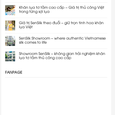
Khăn lụa tơ tằm cao cấp – Giá trị thủ công Việt
trong từng sợi lụa
Giá trị SenSilk theo đuổi – giữ trọn tinh hoa khăn
lụa Việt
SenSilk Showroom – where authentic Vietnamese
silk comes to life
Showroom SenSilk – không gian trải nghiệm khăn
lụa tơ tằm thủ công cao cấp
FANPAGE