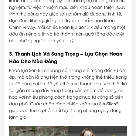
khăn được làm bằng tay bởi các nghệ nhân giàu kinh
nghiệm, từ việc nhuộm màu đến khâu hoàn thiện. Quy
trình thủ công này giúp sản phẩm giữ được sự tinh tế,
độc đáo, không giống bất kỳ sản phẩm nào khác.
Chính vì vậy, mỗi chiếc khăn lụa SenSilk đều mang một
dấu ấn riêng biệt và trở thành món quà tặng đặc biệt
cho những người bạn yêu quý.
3. Thanh Lịch Và Sang Trọng – Lựa Chọn Hoàn
Hảo Cho Mùa Đông
Khăn lụa SenSilk choàng cổ không chỉ mang đến sự ấm
áp, mà còn là phụ kiện thời trang không thể thiếu trong
tủ đồ của mọi tín đồ yêu thích sự thanh lịch. Với thiết kế
tối giản nhưng đầy sang trọng, sản phẩm dễ dàng kết
hợp với nhiều phong cách trang phục từ công sở đến
dạo phố. Chắc chắn rằng chiếc khăn lụa SenSilk sẽ
giúp bạn thêm phần nổi bật trong những ngày đông
lạnh giá.