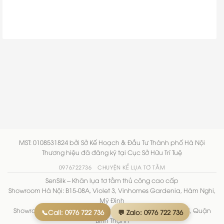
MST: 0108531824 bởi Sở Kế Hoạch & Đầu Tư Thành phố Hà Nội
Thương hiệu đã đăng ký tại Cục Sở Hữu Trí Tuệ
0976722736
CHUYỆN KỂ LỤA TƠ TẰM
SenSilk – Khăn lụa tơ tằm thủ công cao cấp
Showroom Hà Nội: B15-08A, Violet 3, Vinhomes Gardenia, Hàm Nghi,
Mỹ Đình
Showroom TP.HCM: 20/1A1 Nguyễn Thiện Thuật, Phường 14, Quận
📞Call: 0976 722 736
💬 Zalo: 0976 722 736
Bình Thạnh