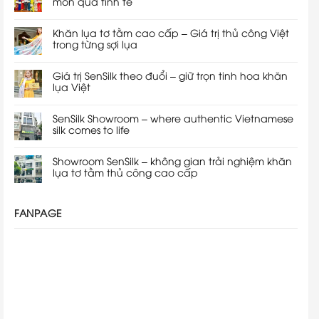
món quà tinh tế
Khăn lụa tơ tằm cao cấp – Giá trị thủ công Việt
trong từng sợi lụa
Giá trị SenSilk theo đuổi – giữ trọn tinh hoa khăn
lụa Việt
SenSilk Showroom – where authentic Vietnamese
silk comes to life
Showroom SenSilk – không gian trải nghiệm khăn
lụa tơ tằm thủ công cao cấp
FANPAGE