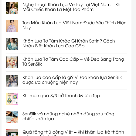
Nghệ Thuật Khăn Lụa Vẽ Tay Tại Việt Nam – Khi
Mỗi Chiếc Khăn Là Một Tác Phẩm
Top Mẫu Khăn Lụa Việt Nam Được Yêu Thích Hiện
Nay
Khăn Lụa Tơ Tằm Khác Gì Khăn Satin? Cách
Nhận Biết Khăn Lụa Cao Cấp
Khăn Lụa Tơ Tằm Cao Cấp – Vẻ Đẹp Sang Trọng
Từ SenSilk
Khăn lụa cao cấp là gì? Vì sao khăn lụa SenSilk
được ưa chuộng hiện nay
Khi món quà 8/3 trở thành ký ức đẹp
SenSilk và những nghệ nhân đứng sau từng
chiếc khăn lụa
Quà tặng thủ công Việt – Khi khăn lụa trở thành