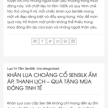
tuyệt vời cho những người bạn yêu thương trong mùa
đông này. Với chất liệu tơ tằm 100% và quy trình chế
tác thủ công tỉ mỉ, mỗi chiếc khăn lụa SenSilk mang
một vẻ đẹp riêng biệt và đầy sang trọng. Hãy để món
quà này trở thành một phần không thể thiếu trong
mùa đông ấm áp của bạn và những người thân yêu.
Lụa Tơ Tằm SenSilk
,
Uncategorized
KHĂN LỤA CHOÀNG CỔ SENSILK ẤM
ÁP, THANH LỊCH – QUÀ TẶNG MÙA
ĐÔNG TINH TẾ
Khăn Lụa cao cấp Sen Silk không chỉ mang đến sự ấm