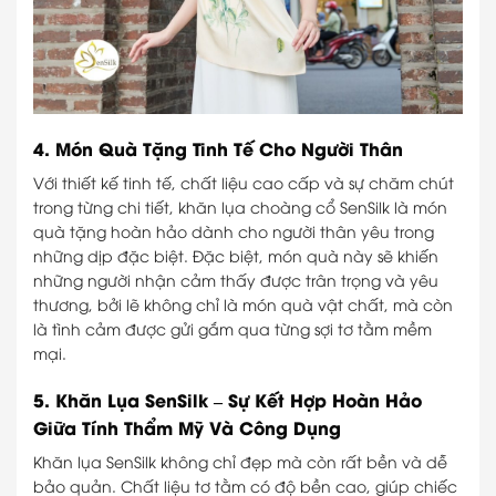
4. Món Quà Tặng Tinh Tế Cho Người Thân
Với thiết kế tinh tế, chất liệu cao cấp và sự chăm chút
trong từng chi tiết, khăn lụa choàng cổ SenSilk là món
quà tặng hoàn hảo dành cho người thân yêu trong
những dịp đặc biệt. Đặc biệt, món quà này sẽ khiến
những người nhận cảm thấy được trân trọng và yêu
thương, bởi lẽ không chỉ là món quà vật chất, mà còn
là tình cảm được gửi gắm qua từng sợi tơ tằm mềm
mại.
5. Khăn Lụa SenSilk – Sự Kết Hợp Hoàn Hảo
Giữa Tính Thẩm Mỹ Và Công Dụng
Khăn lụa SenSilk không chỉ đẹp mà còn rất bền và dễ
bảo quản. Chất liệu tơ tằm có độ bền cao, giúp chiếc