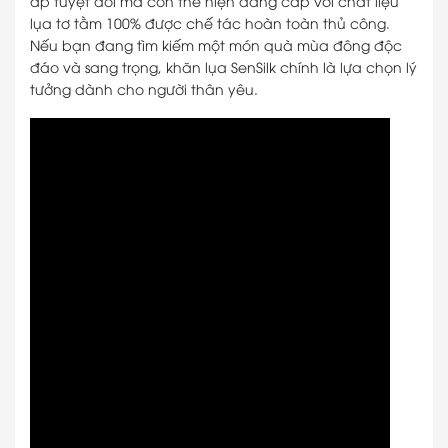
áp tuyệt đối mà còn thể hiện đẳng cấp với chất liệu
lụa tơ tằm 100% được chế tác hoàn toàn thủ công.
Nếu bạn đang tìm kiếm một món quà mùa đông độc
đáo và sang trọng, khăn lụa SenSilk chính là lựa chọn lý
tưởng dành cho người thân yêu.