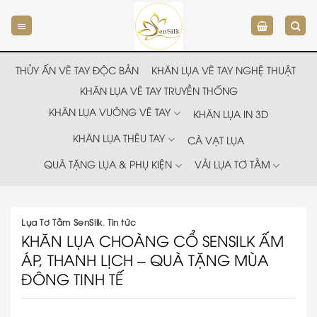
Chuyển
đến
nội
dung
THỦY ẤN VẼ TAY ĐỘC BẢN
KHĂN LỤA VẼ TAY NGHỆ THUẬT
KHĂN LỤA VẼ TAY TRUYỀN THỐNG
KHĂN LỤA VUÔNG VẼ TAY
KHĂN LỤA IN 3D
KHĂN LỤA THÊU TAY
CÀ VẠT LỤA
QUÀ TẶNG LỤA & PHỤ KIỆN
VẢI LỤA TƠ TẰM
Lụa Tơ Tằm SenSilk
,
Tin tức
KHĂN LỤA CHOÀNG CỔ SENSILK ẤM
ÁP, THANH LỊCH – QUÀ TẶNG MÙA
ĐÔNG TINH TẾ