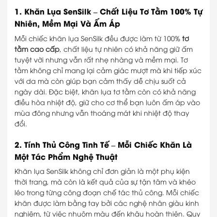
1. Khăn Lụa SenSilk – Chất Liệu Tơ Tằm 100% Tự
Nhiên, Mềm Mại Và Ấm Áp
Mỗi chiếc khăn lụa SenSilk đều được làm từ 100%
tơ
tằm cao cấp
, chất liệu tự nhiên có khả năng giữ ấm
tuyệt vời nhưng vẫn rất nhẹ nhàng và mềm mại. Tơ
tằm không chỉ mang lại cảm giác mượt mà khi tiếp xúc
với da mà còn giúp bạn cảm thấy dễ chịu suốt cả
ngày dài. Đặc biệt, khăn lụa tơ tằm còn có khả năng
điều hòa nhiệt độ, giữ cho cơ thể bạn luôn ấm áp vào
mùa đông nhưng vẫn thoáng mát khi nhiệt độ thay
đổi.
2. Tính Thủ Công Tinh Tế – Mỗi Chiếc Khăn Là
Một Tác Phẩm Nghệ Thuật
Khăn lụa SenSilk không chỉ đơn giản là một phụ kiện
thời trang, mà còn là kết quả của sự tận tâm và khéo
léo trong từng công đoạn chế tác thủ công. Mỗi chiếc
khăn được làm bằng tay bởi các nghệ nhân giàu kinh
nghiệm, từ việc nhuộm màu đến khâu hoàn thiện. Quy