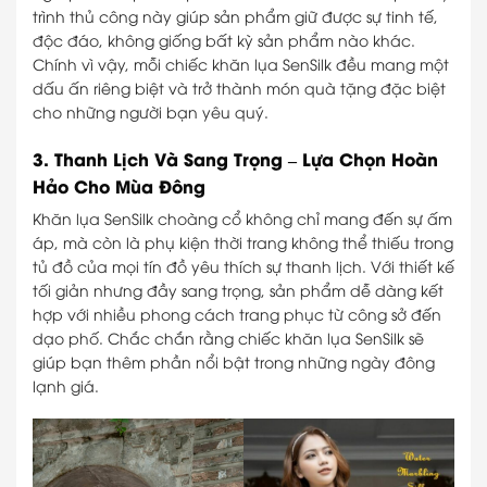
trình thủ công này giúp sản phẩm giữ được sự tinh tế,
độc đáo, không giống bất kỳ sản phẩm nào khác.
Chính vì vậy, mỗi chiếc khăn lụa SenSilk đều mang một
dấu ấn riêng biệt và trở thành món quà tặng đặc biệt
cho những người bạn yêu quý.
3. Thanh Lịch Và Sang Trọng – Lựa Chọn Hoàn
Hảo Cho Mùa Đông
Khăn lụa SenSilk choàng cổ không chỉ mang đến sự ấm
áp, mà còn là phụ kiện thời trang không thể thiếu trong
tủ đồ của mọi tín đồ yêu thích sự thanh lịch. Với thiết kế
tối giản nhưng đầy sang trọng, sản phẩm dễ dàng kết
hợp với nhiều phong cách trang phục từ công sở đến
dạo phố. Chắc chắn rằng chiếc khăn lụa SenSilk sẽ
giúp bạn thêm phần nổi bật trong những ngày đông
lạnh giá.