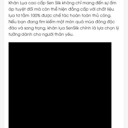
Khăn Lụa cao cấp Sen Silk không chỉ mang đến sự ấm
áp tuyệt đối mà còn thể hiện đẳng cấp với chất liệu
lụa tơ tằm 100% được chế tác hoàn toàn thủ công.
Nếu bạn đang tìm kiếm một món quà mùa đông độc
đáo và sang trọng, khăn lụa SenSilk chính là lựa chọn lý
tưởng dành cho người thân yêu.