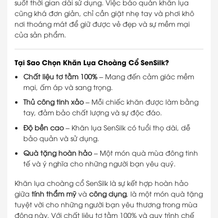
suốt thời gian dài sử dụng. Việc bảo quản khăn lụa
cũng khá đơn giản, chỉ cần giặt nhẹ tay và phơi khô
nơi thoáng mát để giữ được vẻ đẹp và sự mềm mại
của sản phẩm.
Tại Sao Chọn Khăn Lụa Choàng Cổ SenSilk?
Chất liệu tơ tằm 100%
– Mang đến cảm giác mềm
mại, ấm áp và sang trọng.
Thủ công tinh xảo
– Mỗi chiếc khăn được làm bằng
tay, đảm bảo chất lượng và sự độc đáo.
Độ bền cao
– Khăn lụa SenSilk có tuổi thọ dài, dễ
bảo quản và sử dụng.
Quà tặng hoàn hảo
– Một món quà mùa đông tinh
tế và ý nghĩa cho những người bạn yêu quý.
Khăn lụa choàng cổ SenSilk là sự kết hợp hoàn hảo
giữa
tính thẩm mỹ
và
công dụng
, là một món quà tặng
tuyệt vời cho những người bạn yêu thương trong mùa
đông này. Với chất liệu tơ tằm 100% và quy trình chế