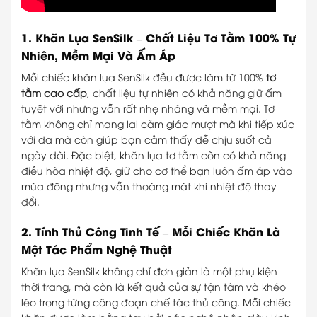
1. Khăn Lụa SenSilk – Chất Liệu Tơ Tằm 100% Tự
Nhiên, Mềm Mại Và Ấm Áp
Mỗi chiếc khăn lụa SenSilk đều được làm từ 100%
tơ
tằm cao cấp
, chất liệu tự nhiên có khả năng giữ ấm
tuyệt vời nhưng vẫn rất nhẹ nhàng và mềm mại. Tơ
tằm không chỉ mang lại cảm giác mượt mà khi tiếp xúc
với da mà còn giúp bạn cảm thấy dễ chịu suốt cả
ngày dài. Đặc biệt, khăn lụa tơ tằm còn có khả năng
điều hòa nhiệt độ, giữ cho cơ thể bạn luôn ấm áp vào
mùa đông nhưng vẫn thoáng mát khi nhiệt độ thay
đổi.
2. Tính Thủ Công Tinh Tế – Mỗi Chiếc Khăn Là
Một Tác Phẩm Nghệ Thuật
Khăn lụa SenSilk không chỉ đơn giản là một phụ kiện
thời trang, mà còn là kết quả của sự tận tâm và khéo
léo trong từng công đoạn chế tác thủ công. Mỗi chiếc