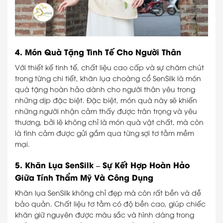
4. Món Quà Tặng Tinh Tế Cho Người Thân
Với thiết kế tinh tế, chất liệu cao cấp và sự chăm chút
trong từng chi tiết, khăn lụa choàng cổ SenSilk là món
quà tặng hoàn hảo dành cho người thân yêu trong
những dịp đặc biệt. Đặc biệt, món quà này sẽ khiến
những người nhận cảm thấy được trân trọng và yêu
thương, bởi lẽ không chỉ là món quà vật chất, mà còn
là tình cảm được gửi gắm qua từng sợi tơ tằm mềm
mại.
5. Khăn Lụa SenSilk – Sự Kết Hợp Hoàn Hảo
Giữa Tính Thẩm Mỹ Và Công Dụng
Khăn lụa SenSilk không chỉ đẹp mà còn rất bền và dễ
bảo quản. Chất liệu tơ tằm có độ bền cao, giúp chiếc
khăn giữ nguyên được màu sắc và hình dáng trong