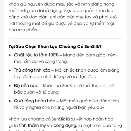
khăn giữ nguyên được màu sắc và hình dáng trong
suốt thời gian dài sử dụng. Việc bảo quản khăn lụa
cũng khá đơn giản, chỉ cần giặt nhẹ tay và phơi khô
nơi thoáng mát để giữ được vẻ đẹp và sự mềm mại
của sản phẩm.
Tại Sao Chọn Khăn Lụa Choàng Cổ SenSilk?
Chất liệu tơ tằm 100%
– Mang đến cảm giác mềm
mại, ấm áp và sang trọng.
Thủ công tinh xảo
– Mỗi chiếc khăn được làm bằng
tay, đảm bảo chất lượng và sự độc đáo.
Độ bền cao
– Khăn lụa SenSilk có tuổi thọ dài, dễ
bảo quản và sử dụng.
Quà tặng hoàn hảo
– Một món quà mùa đông tinh
tế và ý nghĩa cho những người bạn yêu quý.
Khăn lụa choàng cổ SenSilk là sự kết hợp hoàn hảo
giữa
tính thẩm mỹ
và
công dụng
, là một món quà tặng