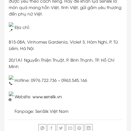
được yêu theo cách riêng. Hãy để khăn lụa Sensilk là
món quà mang hồn Việt, tình Việt, gửi gắm yêu thương
đến phụ nữ Việt.
Địa chỉ:
B15-08A, Vinhomes Gardenia, Violet 3, Hàm Nghi, P. Từ
Liêm, Hà Nội
20/1A1 Nguyễn Thiện Thuật, P. Bình Thạnh, TP. Hồ Chí
Minh
Hotline: 0976.722.736 – 0963.545.166
Website:
www.sensilk.vn
Fanpage: SenSilk Việt Nam