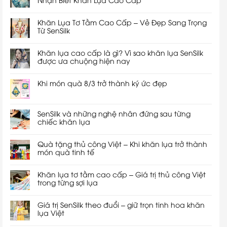
Khăn Lụa Tơ Tằm Cao Cấp – Vẻ Đẹp Sang Trọng
Từ SenSilk
Khăn lụa cao cấp là gì? Vì sao khăn lụa SenSilk
được ưa chuộng hiện nay
Khi món quà 8/3 trở thành ký ức đẹp
SenSilk và những nghệ nhân đứng sau từng
chiếc khăn lụa
Quà tặng thủ công Việt – Khi khăn lụa trở thành
món quà tinh tế
Khăn lụa tơ tằm cao cấp – Giá trị thủ công Việt
trong từng sợi lụa
Giá trị SenSilk theo đuổi – giữ trọn tinh hoa khăn
lụa Việt