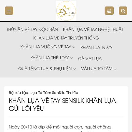
Chuyển
đến
nội
dung
THỦY ẤN VẼ TAY ĐỘC BẢN
KHĂN LỤA VẼ TAY NGHỆ THUẬT
KHĂN LỤA VẼ TAY TRUYỀN THỐNG
KHĂN LỤA VUÔNG VẼ TAY
KHĂN LỤA IN 3D
KHĂN LỤA THÊU TAY
CÀ VẠT LỤA
QUÀ TẶNG LỤA & PHỤ KIỆN
VẢI LỤA TƠ TẰM
Bộ sưu tập
,
Lụa Tơ Tằm SenSilk
,
Tin tức
KHĂN LỤA VẼ TAY SENSILK-KHĂN LỤA
GỬI LỜI YÊU
Ngày 20/10 là dịp để mỗi người con, người chồng,