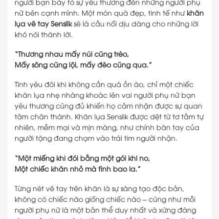
người bạn bày tỏ sự yêu thương đến những người phụ
nữ bên cạnh mình. Một món quà đẹp, tinh tế như
khăn
lụa vẽ tay Sensilk
sẽ là cầu nối dịu dàng cho những lời
khó nói thành lời.
“Thương nhau mấy núi cũng trèo,
Mấy sông cũng lội, mấy đèo cũng qua.”
Tình yêu đôi khi không cần quá ồn ào, chỉ một chiếc
khăn lụa nhẹ nhàng khoác lên vai người phụ nữ bạn
yêu thương cũng đủ khiến họ cảm nhận được sự quan
tâm chân thành. Khăn lụa Sensilk được dệt từ tơ tằm tự
nhiên, mềm mại và mịn màng, như chính bàn tay của
người tặng đang chạm vào trái tim người nhận.
“Một miếng khi đói bằng một gói khi no,
Một chiếc khăn nhỏ mà tình bao la.”
Từng nét vẽ tay trên khăn là sự sáng tạo độc bản,
không có chiếc nào giống chiếc nào – cũng như mỗi
người phụ nữ là một bản thể duy nhất và xứng đáng