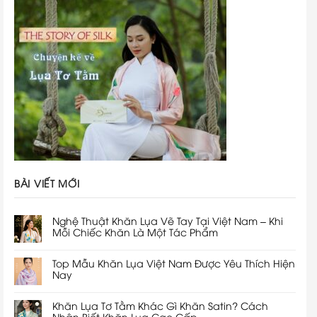
BÀI VIẾT MỚI
Nghệ Thuật Khăn Lụa Vẽ Tay Tại Việt Nam – Khi
Mỗi Chiếc Khăn Là Một Tác Phẩm
Top Mẫu Khăn Lụa Việt Nam Được Yêu Thích Hiện
Nay
Khăn Lụa Tơ Tằm Khác Gì Khăn Satin? Cách
Nhận Biết Khăn Lụa Cao Cấp