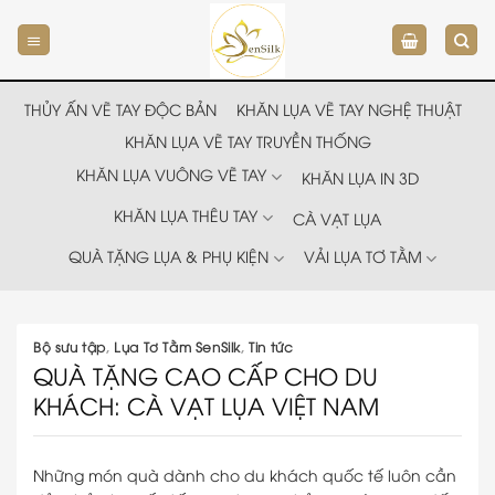
Chuyển
đến
nội
dung
THỦY ẤN VẼ TAY ĐỘC BẢN
KHĂN LỤA VẼ TAY NGHỆ THUẬT
KHĂN LỤA VẼ TAY TRUYỀN THỐNG
KHĂN LỤA VUÔNG VẼ TAY
KHĂN LỤA IN 3D
KHĂN LỤA THÊU TAY
CÀ VẠT LỤA
QUÀ TẶNG LỤA & PHỤ KIỆN
VẢI LỤA TƠ TẰM
Bộ sưu tập
,
Lụa Tơ Tằm SenSilk
,
Tin tức
QUÀ TẶNG CAO CẤP CHO DU
KHÁCH: CÀ VẠT LỤA VIỆT NAM
Những món quà dành cho du khách quốc tế luôn cần