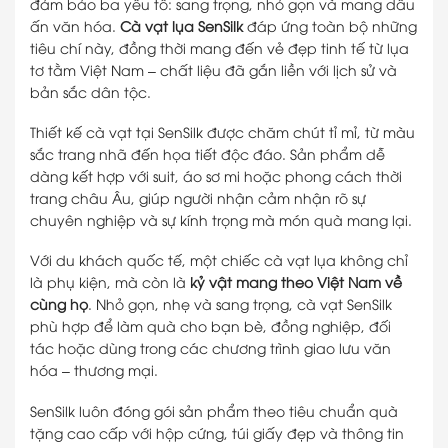
đảm bảo ba yếu tố: sang trọng, nhỏ gọn và mang dấu
ấn văn hóa.
Cà vạt lụa SenSilk
đáp ứng toàn bộ những
tiêu chí này, đồng thời mang đến vẻ đẹp tinh tế từ lụa
tơ tằm Việt Nam – chất liệu đã gắn liền với lịch sử và
bản sắc dân tộc.
Thiết kế cà vạt tại SenSilk được chăm chút tỉ mỉ, từ màu
sắc trang nhã đến họa tiết độc đáo. Sản phẩm dễ
dàng kết hợp với suit, áo sơ mi hoặc phong cách thời
trang châu Âu, giúp người nhận cảm nhận rõ sự
chuyên nghiệp và sự kính trọng mà món quà mang lại.
Với du khách quốc tế, một chiếc cà vạt lụa không chỉ
là phụ kiện, mà còn là
kỷ vật mang theo Việt Nam về
cùng họ
. Nhỏ gọn, nhẹ và sang trọng, cà vạt SenSilk
phù hợp để làm quà cho bạn bè, đồng nghiệp, đối
tác hoặc dùng trong các chương trình giao lưu văn
hóa – thương mại.
SenSilk luôn đóng gói sản phẩm theo tiêu chuẩn quà
tặng cao cấp với hộp cứng, túi giấy đẹp và thông tin