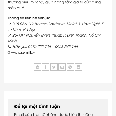
thương hiệu rõ ràng, giúp nâng tầm giá trị của từng
món quà.
Thông tin liên hệ SenSilk:
📍
B15-08A, Vinhomes Gardenia, Violet 3, Hàm Nghi, P.
Từ Liêm, Hà Nội
📍
20/1A1 Nguyễn Thiện Thuật, P. Bình Thạnh, Hồ Chí
Minh
📞
Hãy gọi: 0976 722 736 – 0963 545 166
🌐
www.sensilk.vn
Để lại một bình luận
Email của bạn sẽ không được hiển thị công