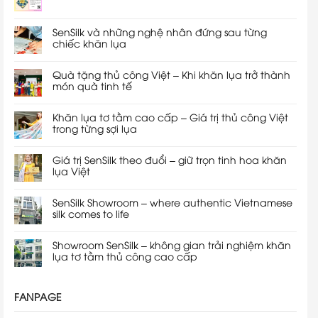
SenSilk và những nghệ nhân đứng sau từng
chiếc khăn lụa
Quà tặng thủ công Việt – Khi khăn lụa trở thành
món quà tinh tế
Khăn lụa tơ tằm cao cấp – Giá trị thủ công Việt
trong từng sợi lụa
Giá trị SenSilk theo đuổi – giữ trọn tinh hoa khăn
lụa Việt
SenSilk Showroom – where authentic Vietnamese
silk comes to life
Showroom SenSilk – không gian trải nghiệm khăn
lụa tơ tằm thủ công cao cấp
FANPAGE