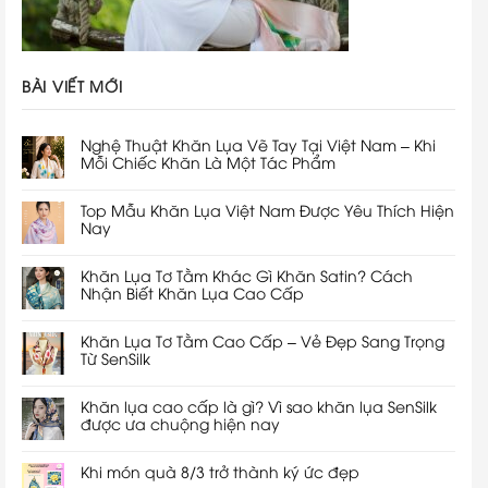
BÀI VIẾT MỚI
Nghệ Thuật Khăn Lụa Vẽ Tay Tại Việt Nam – Khi
Mỗi Chiếc Khăn Là Một Tác Phẩm
Top Mẫu Khăn Lụa Việt Nam Được Yêu Thích Hiện
Nay
Khăn Lụa Tơ Tằm Khác Gì Khăn Satin? Cách
Nhận Biết Khăn Lụa Cao Cấp
Khăn Lụa Tơ Tằm Cao Cấp – Vẻ Đẹp Sang Trọng
Từ SenSilk
Khăn lụa cao cấp là gì? Vì sao khăn lụa SenSilk
được ưa chuộng hiện nay
Khi món quà 8/3 trở thành ký ức đẹp