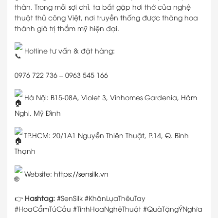
thân. Trong mỗi sợi chỉ, ta bắt gặp hơi thở của nghệ
thuật thủ công Việt, nơi truyền thống được thăng hoa
thành giá trị thẩm mỹ hiện đại.
Hotline tư vấn & đặt hàng:
0976 722 736 – 0963 545 166
Hà Nội: B15-08A, Violet 3, Vinhomes Gardenia, Hàm
Nghi, Mỹ Đình
TP.HCM: 20/1A1 Nguyễn Thiện Thuật, P.14, Q. Bình
Thạnh
Website:
https://sensilk.vn
👉
Hashtag:
#SenSilk #KhănLụaThêuTay
#HoaCẩmTúCầu #TinhHoaNghệThuật #QuàTặngÝNghĩa