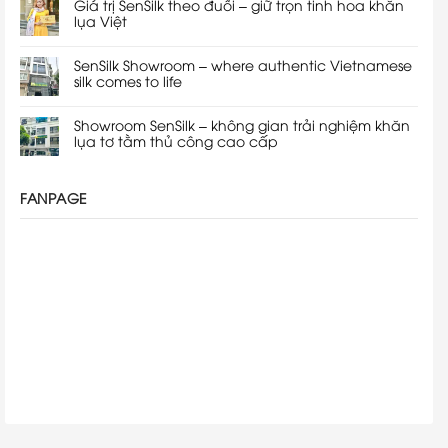
Giá trị SenSilk theo đuổi – giữ trọn tinh hoa khăn
lụa Việt
SenSilk Showroom – where authentic Vietnamese
silk comes to life
Showroom SenSilk – không gian trải nghiệm khăn
lụa tơ tằm thủ công cao cấp
FANPAGE