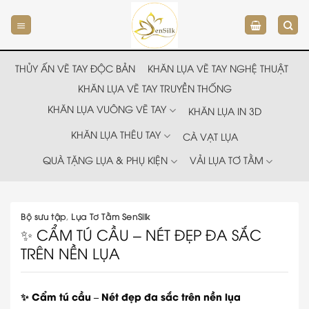
Chuyển
đến
nội
dung
THỦY ẤN VẼ TAY ĐỘC BẢN
KHĂN LỤA VẼ TAY NGHỆ THUẬT
KHĂN LỤA VẼ TAY TRUYỀN THỐNG
KHĂN LỤA VUÔNG VẼ TAY
KHĂN LỤA IN 3D
KHĂN LỤA THÊU TAY
CÀ VẠT LỤA
QUÀ TẶNG LỤA & PHỤ KIỆN
VẢI LỤA TƠ TẰM
Bộ sưu tập
,
Lụa Tơ Tằm SenSilk
✨ CẨM TÚ CẦU – NÉT ĐẸP ĐA SẮC
TRÊN NỀN LỤA
✨ Cẩm tú cầu – Nét đẹp đa sắc trên nền lụa