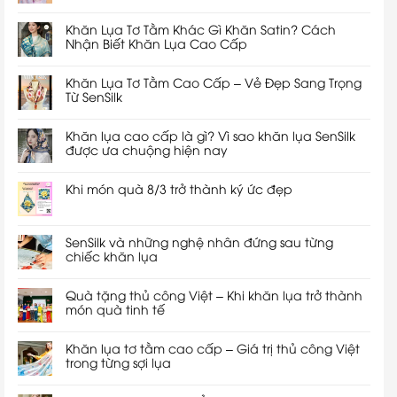
Khăn Lụa Tơ Tằm Khác Gì Khăn Satin? Cách
Nhận Biết Khăn Lụa Cao Cấp
Khăn Lụa Tơ Tằm Cao Cấp – Vẻ Đẹp Sang Trọng
Từ SenSilk
Khăn lụa cao cấp là gì? Vì sao khăn lụa SenSilk
được ưa chuộng hiện nay
Khi món quà 8/3 trở thành ký ức đẹp
SenSilk và những nghệ nhân đứng sau từng
chiếc khăn lụa
Quà tặng thủ công Việt – Khi khăn lụa trở thành
món quà tinh tế
Khăn lụa tơ tằm cao cấp – Giá trị thủ công Việt
trong từng sợi lụa