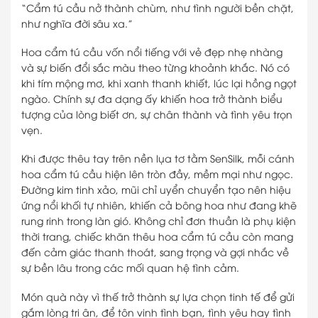
“Cẩm tú cầu nở thành chùm, như tình người bền chặt,
như nghĩa đời sâu xa.”
Hoa cẩm tú cầu vốn nổi tiếng với vẻ đẹp nhẹ nhàng
và sự biến đổi sắc màu theo từng khoảnh khắc. Nó có
khi tím mộng mơ, khi xanh thanh khiết, lúc lại hồng ngọt
ngào. Chính sự đa dạng ấy khiến hoa trở thành biểu
tượng của lòng biết ơn, sự chân thành và tình yêu trọn
vẹn.
Khi được thêu tay trên nền lụa tơ tằm SenSilk, mỗi cánh
hoa cẩm tú cầu hiện lên tròn đầy, mềm mại như ngọc.
Đường kim tinh xảo, mũi chỉ uyển chuyển tạo nên hiệu
ứng nổi khối tự nhiên, khiến cả bông hoa như đang khẽ
rung rinh trong làn gió. Không chỉ đơn thuần là phụ kiện
thời trang, chiếc khăn thêu hoa cẩm tú cầu còn mang
đến cảm giác thanh thoát, sang trọng và gợi nhắc về
sự bền lâu trong các mối quan hệ tình cảm.
Món quà này vì thế trở thành sự lựa chọn tinh tế để gửi
gắm lòng tri ân, để tôn vinh tình bạn, tình yêu hay tình