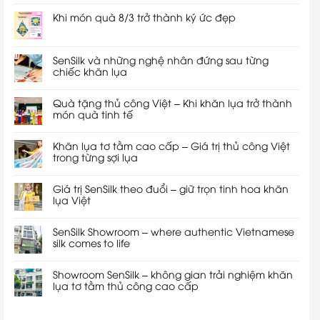
Khi món quà 8/3 trở thành ký ức đẹp
SenSilk và những nghệ nhân đứng sau từng
chiếc khăn lụa
Quà tặng thủ công Việt – Khi khăn lụa trở thành
món quà tinh tế
Khăn lụa tơ tằm cao cấp – Giá trị thủ công Việt
trong từng sợi lụa
Giá trị SenSilk theo đuổi – giữ trọn tinh hoa khăn
lụa Việt
SenSilk Showroom – where authentic Vietnamese
silk comes to life
Showroom SenSilk – không gian trải nghiệm khăn
lụa tơ tằm thủ công cao cấp