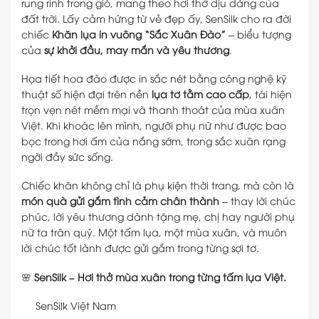
rung rinh trong gió, mang theo hơi thở dịu dàng của
đất trời. Lấy cảm hứng từ vẻ đẹp ấy, SenSilk cho ra đời
chiếc
Khăn lụa in vuông “Sắc Xuân Đào”
– biểu tượng
của
sự khởi đầu, may mắn và yêu thương
.
Họa tiết hoa đào được in sắc nét bằng công nghệ kỹ
thuật số hiện đại trên nền
lụa tơ tằm cao cấp
, tái hiện
trọn vẹn nét mềm mại và thanh thoát của mùa xuân
Việt. Khi khoác lên mình, người phụ nữ như được bao
bọc trong hơi ấm của nắng sớm, trong sắc xuân rạng
ngời đầy sức sống.
Chiếc khăn không chỉ là phụ kiện thời trang, mà còn là
món quà gửi gắm tình cảm chân thành
– thay lời chúc
phúc, lời yêu thương dành tặng mẹ, chị hay người phụ
nữ ta trân quý. Một tấm lụa, một mùa xuân, và muôn
lời chúc tốt lành được gửi gắm trong từng sợi tơ.
🌸
SenSilk – Hơi thở mùa xuân trong từng tấm lụa Việt.
SenSilk Việt Nam