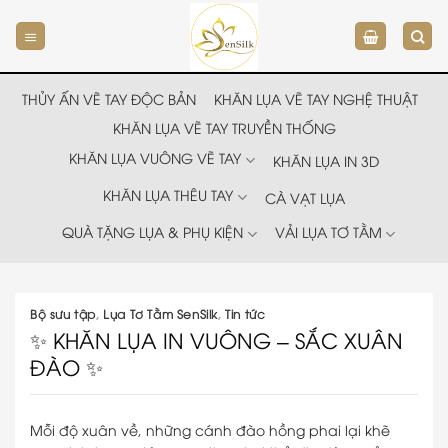
Chuyển
đến
nội
dung
THỦY ẤN VẼ TAY ĐỘC BẢN
KHĂN LỤA VẼ TAY NGHỆ THUẬT
KHĂN LỤA VẼ TAY TRUYỀN THỐNG
KHĂN LỤA VUÔNG VẼ TAY
KHĂN LỤA IN 3D
KHĂN LỤA THÊU TAY
CÀ VẠT LỤA
QUÀ TẶNG LỤA & PHỤ KIỆN
VẢI LỤA TƠ TẰM
Bộ sưu tập
,
Lụa Tơ Tằm SenSilk
,
Tin tức
✨ KHĂN LỤA IN VUÔNG – SẮC XUÂN
ĐÀO ✨
Mỗi độ xuân về, những cánh đào hồng phai lại khẽ