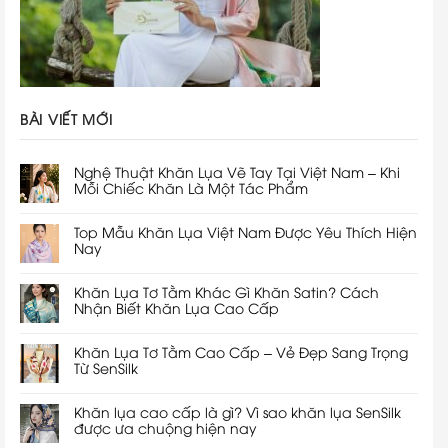
BÀI VIẾT MỚI
Nghệ Thuật Khăn Lụa Vẽ Tay Tại Việt Nam – Khi
Mỗi Chiếc Khăn Là Một Tác Phẩm
Top Mẫu Khăn Lụa Việt Nam Được Yêu Thích Hiện
Nay
Khăn Lụa Tơ Tằm Khác Gì Khăn Satin? Cách
Nhận Biết Khăn Lụa Cao Cấp
Khăn Lụa Tơ Tằm Cao Cấp – Vẻ Đẹp Sang Trọng
Từ SenSilk
Khăn lụa cao cấp là gì? Vì sao khăn lụa SenSilk
được ưa chuộng hiện nay