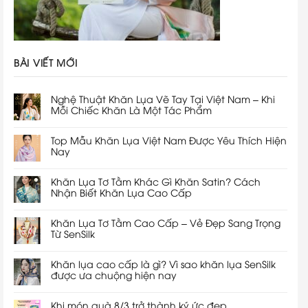
BÀI VIẾT MỚI
Nghệ Thuật Khăn Lụa Vẽ Tay Tại Việt Nam – Khi
Mỗi Chiếc Khăn Là Một Tác Phẩm
Top Mẫu Khăn Lụa Việt Nam Được Yêu Thích Hiện
Nay
Khăn Lụa Tơ Tằm Khác Gì Khăn Satin? Cách
Nhận Biết Khăn Lụa Cao Cấp
Khăn Lụa Tơ Tằm Cao Cấp – Vẻ Đẹp Sang Trọng
Từ SenSilk
Khăn lụa cao cấp là gì? Vì sao khăn lụa SenSilk
được ưa chuộng hiện nay
Khi món quà 8/3 trở thành ký ức đẹp