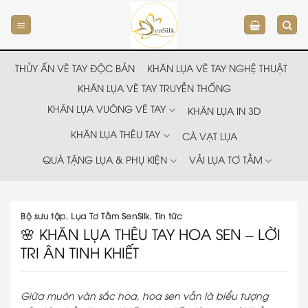
Chuyển
đến
nội
dung
THỦY ẤN VẼ TAY ĐỘC BẢN
KHĂN LỤA VẼ TAY NGHỆ THUẬT
KHĂN LỤA VẼ TAY TRUYỀN THỐNG
KHĂN LỤA VUÔNG VẼ TAY
KHĂN LỤA IN 3D
KHĂN LỤA THÊU TAY
CÀ VẠT LỤA
QUÀ TẶNG LỤA & PHỤ KIỆN
VẢI LỤA TƠ TẰM
Bộ sưu tập
,
Lụa Tơ Tằm SenSilk
,
Tin tức
🌸 KHĂN LỤA THÊU TAY HOA SEN – LỜI
TRI ÂN TINH KHIẾT
Giữa muôn vàn sắc hoa, hoa sen vẫn là biểu tượng