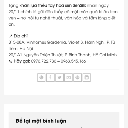
Tặng
khăn lụa thêu tay hoa sen SenSilk
nhân ngày
20/11 chính là gửi đến thầy cô một món quà tri ân trọn
vẹn – nơi hội tụ nghệ thuật, văn hóa và tấm lòng biết
ơn.
📍
Địa chỉ:
B15-08A, Vinhomes Gardenia, Violet 3, Hàm Nghi, P. Từ
Liêm, Hà Nội
20/1A1 Nguyễn Thiện Thuật, P. Bình Thạnh, Hồ Chí Minh
📞
Hãy gọi:
0976.722.736 – 0963.545.166
Để lại một bình luận