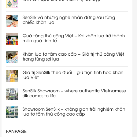
SenSilk và những nghệ nhân đứng sau từng
chiếc khăn lụa
Quà tặng thủ công Việt – Khi khăn lụa trở thành
món quà tinh tế
Khăn lụa tơ tằm cao cấp – Giá trị thủ công Việt
trong từng sợi lụa
Giá trị SenSilk theo đuổi – giữ trọn tinh hoa khăn
lụa Việt
SenSilk Showroom – where authentic Vietnamese
silk comes to life
Showroom SenSilk – không gian trải nghiệm khăn
lụa tơ tằm thủ công cao cấp
FANPAGE