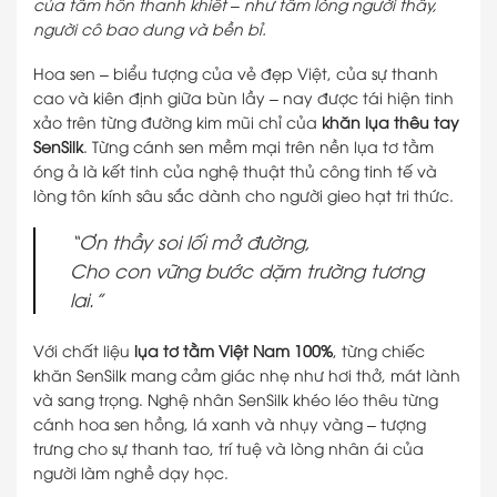
của tâm hồn thanh khiết – như tấm lòng người thầy,
người cô bao dung và bền bỉ.
Hoa sen – biểu tượng của vẻ đẹp Việt, của sự thanh
cao và kiên định giữa bùn lầy – nay được tái hiện tinh
xảo trên từng đường kim mũi chỉ của
khăn lụa thêu tay
SenSilk
. Từng cánh sen mềm mại trên nền lụa tơ tằm
óng ả là kết tinh của nghệ thuật thủ công tinh tế và
lòng tôn kính sâu sắc dành cho người gieo hạt tri thức.
“Ơn thầy soi lối mở đường,
Cho con vững bước dặm trường tương
lai.”
Với chất liệu
lụa tơ tằm Việt Nam 100%
, từng chiếc
khăn SenSilk mang cảm giác nhẹ như hơi thở, mát lành
và sang trọng. Nghệ nhân SenSilk khéo léo thêu từng
cánh hoa sen hồng, lá xanh và nhụy vàng – tượng
trưng cho sự thanh tao, trí tuệ và lòng nhân ái của
người làm nghề dạy học.