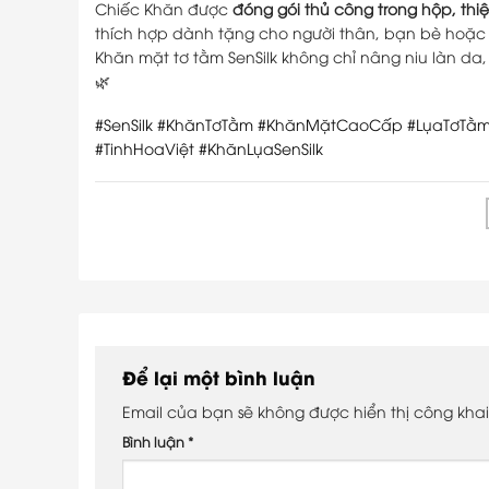
Chiếc Khăn được
đóng gói thủ công trong hộp, th
thích hợp dành tặng cho người thân, bạn bè hoặc 
Khăn mặt tơ tằm SenSilk không chỉ nâng niu làn d
🌿
#SenSilk
#KhănTơTằm
#KhănMặtCaoCấp
#LụaTơTằ
#TinhHoaViệt
#KhănLụaSenSilk
Để lại một bình luận
Email của bạn sẽ không được hiển thị công khai
Bình luận
*