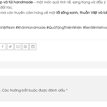
iệp và túi handmade
– một món quà tinh tế, sang trọng và đầy ý 
đối tác.
a, mà còn truyền cảm hứng về một
lối sống xanh, thuần Việt và 
mViệtNam
#KhănHandmade
#QuàTặngThiênNhiên
#SenSilkVietn
.
Các trường bắt buộc được đánh dấu
*