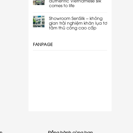
authentic Vietnamese silk
comes to life
Showroom SenSilk – không
gian trải nghiệm khăn lụa tơ
tằm thủ công cao cấp
FANPAGE
ạn
Đồng hành cùng bạn