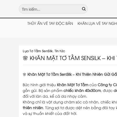
Chuyển
Tìm
đến
kiếm:
nội
dung
THỦY ẤN VẼ TAY ĐỘC BẢN
KHĂN LỤA VẼ TAY NGH
Lụa Tơ Tằm SenSilk
,
Tin tức
🌸 KHĂN MẶT TƠ TẰM SENSILK – KH
🌸
Khăn Mặt Tơ Tằm SenSilk – Khi Thiên Nhiên Gửi G
Bức hình giới thiệu
Khăn Mặt Tơ Tằm
của
Công ty C
gần gũi. Bộ sản phẩm
chiếc khăn 40x30cm
, được
d
đối với làn da, kể cả da nhạy cảm.
Không chỉ là vật dụng chăm sóc cá nhân, chiếc khă
thiên nhiên
. Từng sợi tơ được dệt nên bằng đôi tay
và sự thuần khiết của đất trời.