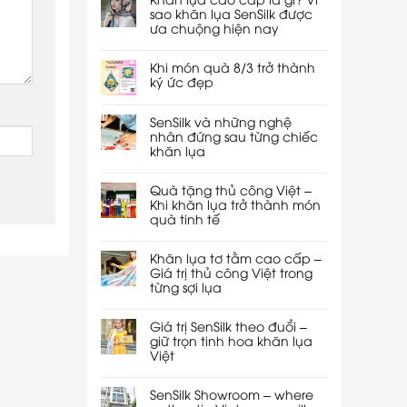
sao khăn lụa SenSilk được
ưa chuộng hiện nay
Khi món quà 8/3 trở thành
ký ức đẹp
SenSilk và những nghệ
nhân đứng sau từng chiếc
khăn lụa
Quà tặng thủ công Việt –
Khi khăn lụa trở thành món
quà tinh tế
Khăn lụa tơ tằm cao cấp –
Giá trị thủ công Việt trong
từng sợi lụa
Giá trị SenSilk theo đuổi –
giữ trọn tinh hoa khăn lụa
Việt
SenSilk Showroom – where