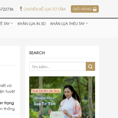
6722736
CHUYỆN KỂ LỤA TƠ TẰM
GIỎ HÀNG
Ẽ TAY
KHĂN LỤA IN 3D
KHĂN LỤA THÊU TAY
SEARCH
iết và
ện tuyệt
ân trọng
ền thống