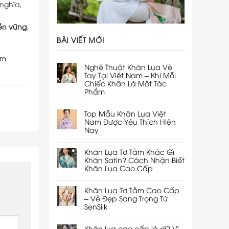
nghĩa,
bền vững
.
BÀI VIẾT MỚI
am
Nghệ Thuật Khăn Lụa Vẽ
Tay Tại Việt Nam – Khi Mỗi
Chiếc Khăn Là Một Tác
Phẩm
Top Mẫu Khăn Lụa Việt
Nam Được Yêu Thích Hiện
Nay
Khăn Lụa Tơ Tằm Khác Gì
Khăn Satin? Cách Nhận Biết
Khăn Lụa Cao Cấp
Khăn Lụa Tơ Tằm Cao Cấp
– Vẻ Đẹp Sang Trọng Từ
SenSilk
Khăn lụa cao cấp là gì? Vì