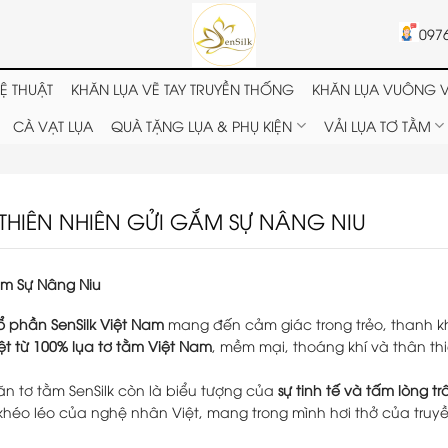
097
Ệ THUẬT
KHĂN LỤA VẼ TAY TRUYỀN THỐNG
KHĂN LỤA VUÔNG V
CÀ VẠT LỤA
QUÀ TẶNG LỤA & PHỤ KIỆN
VẢI LỤA TƠ TẰM
I THIÊN NHIÊN GỬI GẮM SỰ NÂNG NIU
ắm Sự Nâng Niu
ổ phần SenSilk Việt Nam
mang đến cảm giác trong trẻo, thanh kh
ệt từ 100% lụa tơ tằm Việt Nam
, mềm mại, thoáng khí và thân thi
n tơ tằm SenSilk còn là biểu tượng của
sự tinh tế và tấm lòng tr
 khéo léo của nghệ nhân Việt, mang trong mình hơi thở của truy