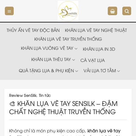
Chuyển
đến
nội
dung
THỦY ẤN VẼ TAY ĐỘC BẢN
KHĂN LỤA VẼ TAY NGHỆ THUẬT
KHĂN LỤA VẼ TAY TRUYỀN THỐNG
KHĂN LỤA VUÔNG VẼ TAY
KHĂN LỤA IN 3D
KHĂN LỤA THÊU TAY
CÀ VẠT LỤA
QUÀ TẶNG LỤA & PHỤ KIỆN
VẢI LỤA TƠ TẰM
Review SenSilk
,
Tin tức
🎨 KHĂN LỤA VẼ TAY SENSILK – ĐẬM
CHẤT NGHỆ THUẬT TRUYỀN THỐNG
Không chỉ là món phụ kiện cao cấp,
khăn lụa vẽ tay