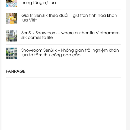
trong từng sợi lụa
Giá trị SenSilk theo đuổi – giữ trọn tinh hoa khăn
lụa Việt
SenSilk Showroom – where authentic Vietnamese
silk comes to life
Showroom SenSilk – không gian trải nghiệm khăn
lụa tơ tằm thủ công cao cấp
FANPAGE