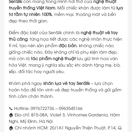
SenSilk
còn mang trong mình hơi thở của
nghệ thuật
truyền thống Việt Nam
. Mỗi chiếc khăn được làm từ
lụa
tơ tằm tự nhiên 100%
, mềm mại, thoáng mát và bền
đẹp theo thời gian.
Điểm đặc biệt của SenSilk chính là
nghệ thuật vẽ tay
thủ công
: từng họa tiết được các nghệ nhân thực hiện
tỉ mỉ, tạo nên sản phẩm
độc bản
, không chiếc nào
giống chiếc nào. Đây không chỉ là phụ kiện làm đẹp,
mà còn là
tác phẩm nghệ thuật
lưu giữ tinh hoa văn
hóa Việt, mang ý nghĩa sâu sắc khi dành tặng mẹ, bà,
sếp, đối tác hay người yêu.
Khám phá ngay
khăn lụa vẽ tay SenSilk
– lựa chọn
hoàn hảo để tôn vinh vẻ đẹp truyền thống và gửi gắm
tình cảm chân thành.
📞 Hotline: 0976722736 – 0963545166
🏠 Địa chỉ: B15-08A, Violet 3, Vinhomes Gardenia, Hàm
Nghi, Mỹ Đình, Hà Nội
🏠 Chi nhánh HCM: 20/1A1 Nguyễn Thiện Thuật, P.14, Q.