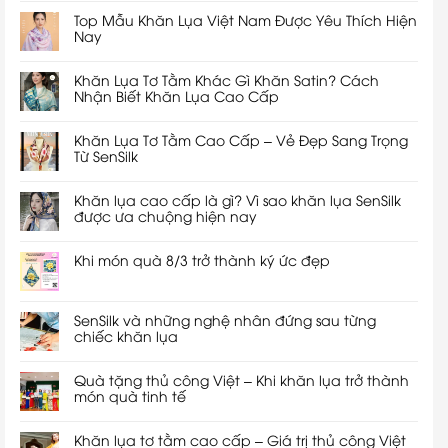
Top Mẫu Khăn Lụa Việt Nam Được Yêu Thích Hiện
Nay
Khăn Lụa Tơ Tằm Khác Gì Khăn Satin? Cách
Nhận Biết Khăn Lụa Cao Cấp
Khăn Lụa Tơ Tằm Cao Cấp – Vẻ Đẹp Sang Trọng
Từ SenSilk
Khăn lụa cao cấp là gì? Vì sao khăn lụa SenSilk
được ưa chuộng hiện nay
Khi món quà 8/3 trở thành ký ức đẹp
SenSilk và những nghệ nhân đứng sau từng
chiếc khăn lụa
Quà tặng thủ công Việt – Khi khăn lụa trở thành
món quà tinh tế
Khăn lụa tơ tằm cao cấp – Giá trị thủ công Việt