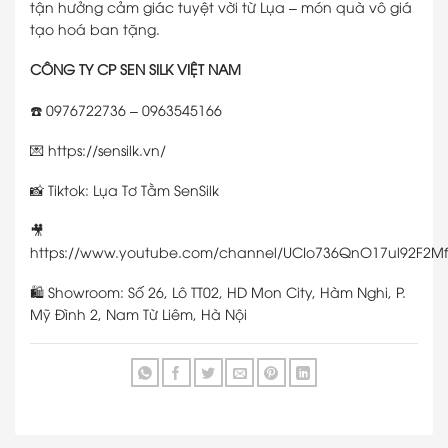
tận hưởng cảm giác tuyệt vời từ Lụa – món quà vô giá
tạo hoá ban tặng.
CÔNG TY CP SEN SILK VIỆT NAM
☎️ 0976722736 – 0963545166
💌 https://sensilk.vn/
📸 ⁠Tiktok: Lụa Tơ Tằm SenSilk
🎥
https://www.youtube.com/channel/UCIo736QnO17ul92F2Mf
🛍 Showroom: Số 26, Lô TT02, HD Mon City, Hàm Nghi, P.
Mỹ Đình 2, Nam Từ Liêm, Hà Nội