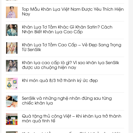
Top Mẫu Khăn Lụa Việt Nam Được Yêu Thích Hiện
Nay
Khăn Lụa Tơ Tằm Khác Gì Khăn Satin? Cách
Nhận Biết Khăn Lụa Cao Cấp
Khăn Lụa Tơ Tằm Cao Cấp – Vẻ Đẹp Sang Trọng
Từ SenSilk
Khăn lụa cao cấp là gì? Vì sao khăn lụa SenSilk
được ưa chuộng hiện nay
Khi món quà 8/3 trở thành ký ức đẹp
SenSilk và những nghệ nhân đứng sau từng
chiếc khăn lụa
Quà tặng thủ công Việt – Khi khăn lụa trở thành
món quà tinh tế