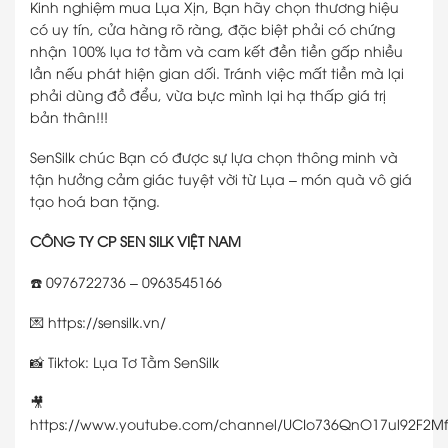
Kinh nghiệm mua Lụa Xịn, Bạn hãy chọn thương hiệu
có uy tín, cửa hàng rõ ràng, đặc biệt phải có chứng
nhận 100% lụa tơ tằm và cam kết đền tiền gấp nhiều
lần nếu phát hiện gian dối. Tránh việc mất tiền mà lại
phải dùng đồ đểu, vừa bực mình lại hạ thấp giá trị
bản thân!!!
SenSilk chúc Bạn có được sự lựa chọn thông minh và
tận hưởng cảm giác tuyệt vời từ Lụa – món quà vô giá
tạo hoá ban tặng.
CÔNG TY CP SEN SILK VIỆT NAM
☎️ 0976722736 – 0963545166
💌 https://sensilk.vn/
📸 ⁠Tiktok: Lụa Tơ Tằm SenSilk
🎥
https://www.youtube.com/channel/UCIo736QnO17ul92F2Mf