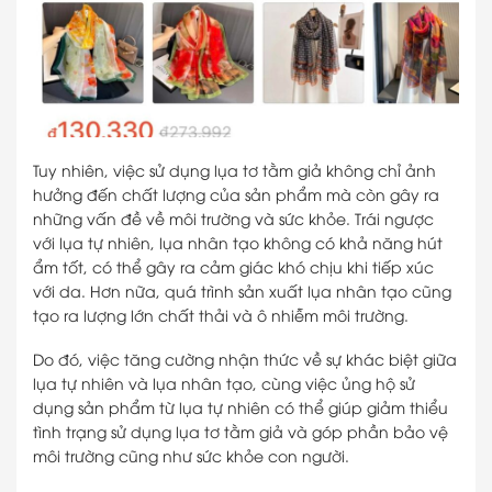
Tuy nhiên, việc sử dụng lụa tơ tằm giả không chỉ ảnh
hưởng đến chất lượng của sản phẩm mà còn gây ra
những vấn đề về môi trường và sức khỏe. Trái ngược
với lụa tự nhiên, lụa nhân tạo không có khả năng hút
ẩm tốt, có thể gây ra cảm giác khó chịu khi tiếp xúc
với da. Hơn nữa, quá trình sản xuất lụa nhân tạo cũng
tạo ra lượng lớn chất thải và ô nhiễm môi trường.
Do đó, việc tăng cường nhận thức về sự khác biệt giữa
lụa tự nhiên và lụa nhân tạo, cùng việc ủng hộ sử
dụng sản phẩm từ lụa tự nhiên có thể giúp giảm thiểu
tình trạng sử dụng lụa tơ tằm giả và góp phần bảo vệ
môi trường cũng như sức khỏe con người.