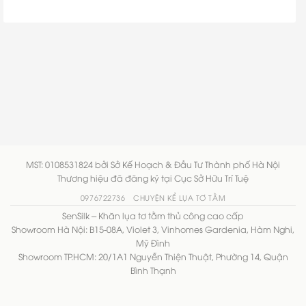
MST: 0108531824 bởi Sở Kế Hoạch & Đầu Tư Thành phố Hà Nội
Thương hiệu đã đăng ký tại Cục Sở Hữu Trí Tuệ
0976722736
CHUYỆN KỂ LỤA TƠ TẰM
SenSilk – Khăn lụa tơ tằm thủ công cao cấp
Showroom Hà Nội: B15-08A, Violet 3, Vinhomes Gardenia, Hàm Nghi,
Mỹ Đình
Showroom TP.HCM: 20/1A1 Nguyễn Thiện Thuật, Phường 14, Quận
Bình Thạnh