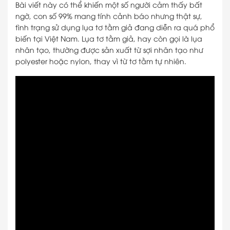
Bài viết này có thể khiến một số người cảm thấy bất
ngờ, con số 99% mang tính cảnh báo nhưng thật sự,
tình trạng sử dụng lụa tơ tằm giả đang diễn ra quá phổ
biến tại Việt Nam. Lụa tơ tằm giả, hay còn gọi là lụa
nhân tạo, thường được sản xuất từ sợi nhân tạo như
polyester hoặc nylon, thay vì từ tơ tằm tự nhiên.