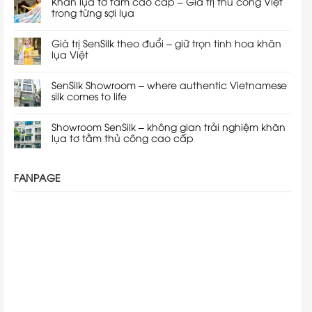
Khăn lụa tơ tằm cao cấp – Giá trị thủ công Việt
trong từng sợi lụa
Giá trị SenSilk theo đuổi – giữ trọn tinh hoa khăn
lụa Việt
SenSilk Showroom – where authentic Vietnamese
silk comes to life
Showroom SenSilk – không gian trải nghiệm khăn
lụa tơ tằm thủ công cao cấp
FANPAGE