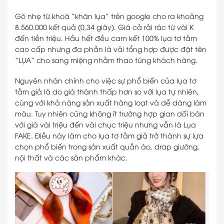
Gõ nhẹ từ khoá “khăn lụa” trên google cho ra khoảng
8.560.000 kết quả (0,34 giây). Giá cả rải rác từ vài K
đến tiền triệu. Hầu hết đều cam kết 100% lụa tơ tằm
cao cấp nhưng đa phần là vải tổng hợp được đặt tên
“LỤA” cho sang miệng nhằm thao túng khách hàng.
Nguyên nhân chính cho việc sự phổ biến của lụa tơ
tằm giả là do giá thành thấp hơn so với lụa tự nhiên,
cùng với khả năng sản xuất hàng loạt và dễ dàng làm
màu. Tuy nhiên cũng không ít trường hợp gian dối bán
với giá vài triệu đến vài chục triệu nhưng vẫn là Lụa
FAKE. Điều này làm cho lụa tơ tằm giả trở thành sự lựa
chọn phổ biến trong sản xuất quần áo, drap giường,
nội thất và các sản phẩm khác.