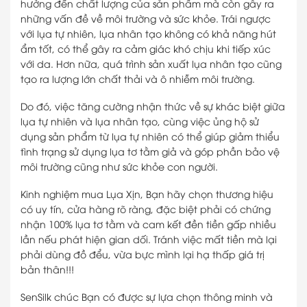
hưởng đến chất lượng của sản phẩm mà còn gây ra
những vấn đề về môi trường và sức khỏe. Trái ngược
với lụa tự nhiên, lụa nhân tạo không có khả năng hút
ẩm tốt, có thể gây ra cảm giác khó chịu khi tiếp xúc
với da. Hơn nữa, quá trình sản xuất lụa nhân tạo cũng
tạo ra lượng lớn chất thải và ô nhiễm môi trường.
Do đó, việc tăng cường nhận thức về sự khác biệt giữa
lụa tự nhiên và lụa nhân tạo, cùng việc ủng hộ sử
dụng sản phẩm từ lụa tự nhiên có thể giúp giảm thiểu
tình trạng sử dụng lụa tơ tằm giả và góp phần bảo vệ
môi trường cũng như sức khỏe con người.
Kinh nghiệm mua Lụa Xịn, Bạn hãy chọn thương hiệu
có uy tín, cửa hàng rõ ràng, đặc biệt phải có chứng
nhận 100% lụa tơ tằm và cam kết đền tiền gấp nhiều
lần nếu phát hiện gian dối. Tránh việc mất tiền mà lại
phải dùng đồ đểu, vừa bực mình lại hạ thấp giá trị
bản thân!!!
SenSilk chúc Bạn có được sự lựa chọn thông minh và