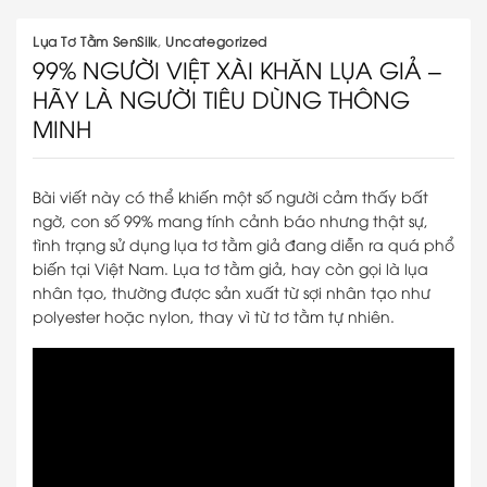
Lụa Tơ Tằm SenSilk
,
Uncategorized
99% NGƯỜI VIỆT XÀI KHĂN LỤA GIẢ –
HÃY LÀ NGƯỜI TIÊU DÙNG THÔNG
MINH
Bài viết này có thể khiến một số người cảm thấy bất
ngờ, con số 99% mang tính cảnh báo nhưng thật sự,
tình trạng sử dụng lụa tơ tằm giả đang diễn ra quá phổ
biến tại Việt Nam. Lụa tơ tằm giả, hay còn gọi là lụa
nhân tạo, thường được sản xuất từ sợi nhân tạo như
polyester hoặc nylon, thay vì từ tơ tằm tự nhiên.