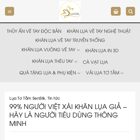
Chuyển
đến
nội
dung
THỦY ẤN VẼ TAY ĐỘC BẢN
KHĂN LỤA VẼ TAY NGHỆ THUẬT
KHĂN LỤA VẼ TAY TRUYỀN THỐNG
KHĂN LỤA VUÔNG VẼ TAY
KHĂN LỤA IN 3D
KHĂN LỤA THÊU TAY
CÀ VẠT LỤA
QUÀ TẶNG LỤA & PHỤ KIỆN
VẢI LỤA TƠ TẰM
Lụa Tơ Tằm SenSilk
,
Tin tức
99% NGƯỜI VIỆT XÀI KHĂN LỤA GIẢ –
HÃY LÀ NGƯỜI TIÊU DÙNG THÔNG
MINH