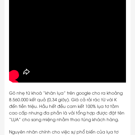
Gõ nhẹ từ khoá “khăn lụa” trên google cho ra khoảng
8.560.000 kết quả (0,34 giây). Giá cả rải rác từ vài K
đến tiền triệu. Hầu hết đều cam kết 100% lụa tơ tằm
cao cấp nhưng đa phần là vải tổng hợp được đặt tên
“LỤA” cho sang miệng nhằm thao túng khách hàng.
Nguyên nhân chính cho việc sự phổ biến của lụa tơ