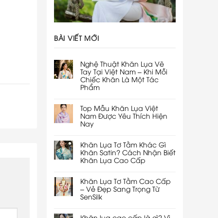
BÀI VIẾT MỚI
Nghệ Thuật Khăn Lụa Vẽ
Tay Tại Việt Nam – Khi Mỗi
Chiếc Khăn Là Một Tác
Phẩm
Top Mẫu Khăn Lụa Việt
Nam Được Yêu Thích Hiện
Nay
Khăn Lụa Tơ Tằm Khác Gì
Khăn Satin? Cách Nhận Biết
Khăn Lụa Cao Cấp
Khăn Lụa Tơ Tằm Cao Cấp
– Vẻ Đẹp Sang Trọng Từ
SenSilk
Khăn lụa cao cấp là gì? Vì