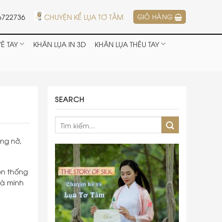
6722736
CHUYỆN KỂ LỤA TƠ TẰM
GIỎ HÀNG
Ẽ TAY
KHĂN LỤA IN 3D
KHĂN LỤA THÊU TAY
SEARCH
ung nở,
ền thống
là minh