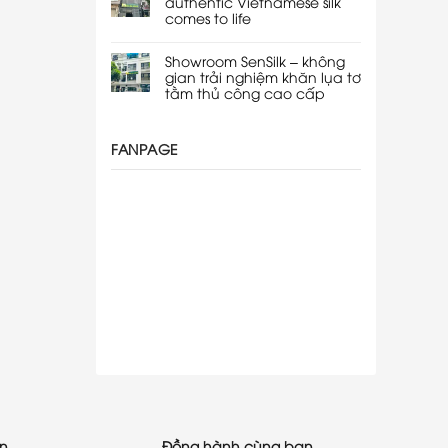
authentic Vietnamese silk
comes to life
Showroom SenSilk – không
gian trải nghiệm khăn lụa tơ
tằm thủ công cao cấp
FANPAGE
ạn
Đồng hành cùng bạn