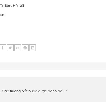
Từ Liêm, Hà Nội
inh
.
Các trường bắt buộc được đánh dấu
*