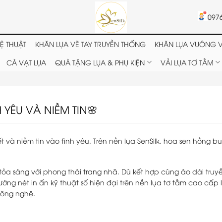
097
Ệ THUẬT
KHĂN LỤA VẼ TAY TRUYỀN THỐNG
KHĂN LỤA VUÔNG V
CÀ VẠT LỤA
QUÀ TẶNG LỤA & PHỤ KIỆN
VẢI LỤA TƠ TẰM
YÊU VÀ NIỀM TIN🌸
t và niềm tin vào tình yêu. Trên nền lụa SenSilk, hoa sen hồng b
tỏa sáng với phong thái trang nhã. Dù kết hợp cùng áo dài truy
ường nét in ấn kỹ thuật số hiện đại trên nền lụa tơ tằm cao cấp 
công nghệ.