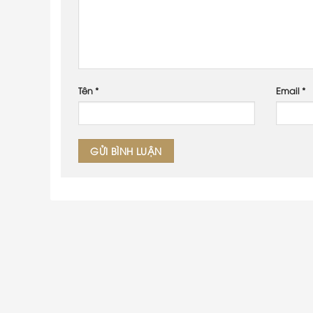
Tên
*
Email
*