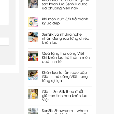
sao khăn lụa SenSilk được
ưa chuộng hiện nay
Khi món quà 8/3 trở thành
ký ức đẹp
SenSilk và những nghệ
nhân đứng sau từng chiếc
khăn lụa
Quà tặng thủ công Việt –
Khi khăn lụa trở thành món
quà tinh tế
Khăn lụa tơ tằm cao cấp –
Giá trị thủ công Việt trong
từng sợi lụa
Giá trị SenSilk theo đuổi –
giữ trọn tinh hoa khăn lụa
Việt
SenSilk Showroom – where