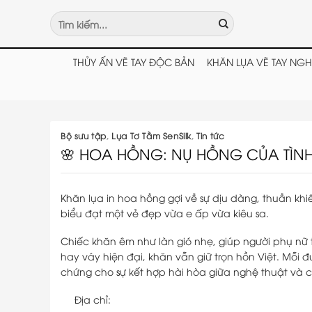
Chuyển
Tìm
đến
kiếm:
nội
dung
THỦY ẤN VẼ TAY ĐỘC BẢN
KHĂN LỤA VẼ TAY NGH
Bộ sưu tập
,
Lụa Tơ Tằm SenSilk
,
Tin tức
🌸 HOA HỒNG: NỤ HỒNG CỦA TÌNH 
Khăn lụa in hoa hồng gợi về sự dịu dàng, thuần khiế
biểu đạt một vẻ đẹp vừa e ấp vừa kiêu sa.
Chiếc khăn êm như làn gió nhẹ, giúp người phụ nữ 
hay váy hiện đại, khăn vẫn giữ trọn hồn Việt. Mỗi đ
chứng cho sự kết hợp hài hòa giữa nghệ thuật và 
Địa chỉ: